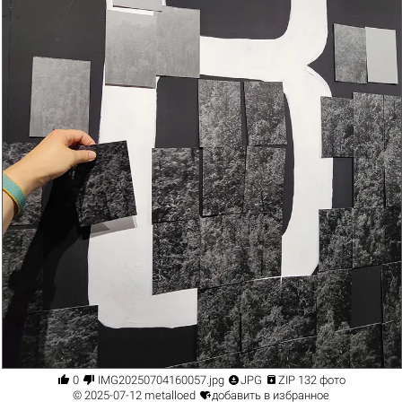




0
IMG20250704160057.jpg
JPG
ZIP 132 фото

© 2025-07-12
metalloed
добавить в избранное