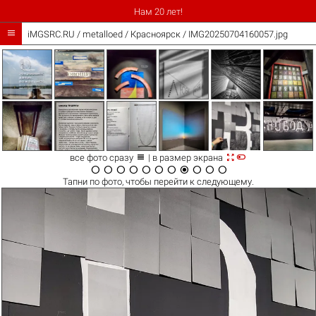
Нам 20 лет!

iMGSRC.RU
/
metalloed
/
Красноярск / IMG20250704160057.jpg



все фото сразу
| в размер экрана











Тапни по
фото
, чтобы перейти к следующему.