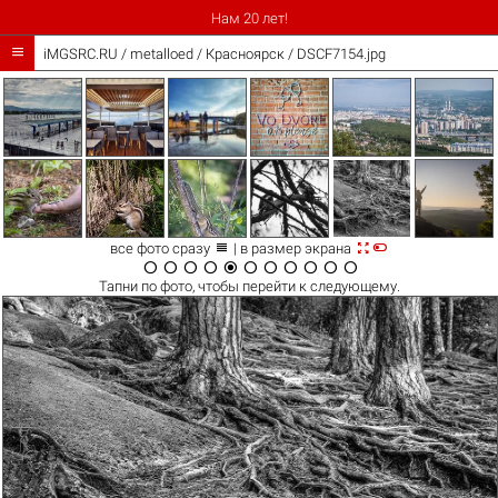
Нам 20 лет!

iMGSRC.RU
/
metalloed
/
Красноярск / DSCF7154.jpg



все фото сразу
| в размер экрана











Тапни по
фото
, чтобы перейти к следующему.