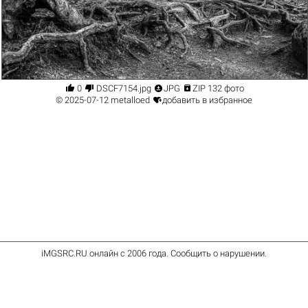




0
DSCF7154.jpg
JPG
ZIP 132 фото

© 2025-07-12
metalloed
добавить в избранное
iMGSRC.RU
онлайн с 2006 года
.
Сообщить о нарушении
.