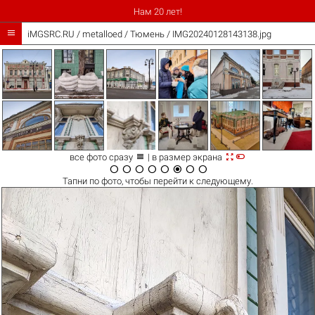
Нам 20 лет!

iMGSRC.RU
/
metalloed
/
Тюмень / IMG20240128143138.jpg



все фото сразу
| в размер экрана








Тапни по
фото
, чтобы перейти к следующему.