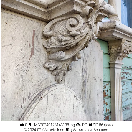




0
IMG20240128143138.jpg
JPG
ZIP 86 фото

© 2024-02-08
metalloed
добавить в избранное