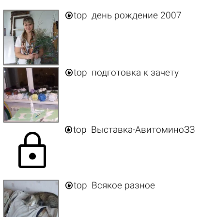

top
день рождение 2007

top
подготовка к зачету

top
Выставка-АвитоминоЗЗ
lock

top
Всякое разное