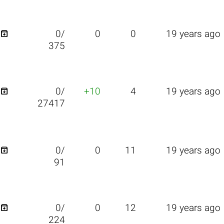

0/
0
0
19 years ago
375

0/
+10
4
19 years ago
27417

0/
0
11
19 years ago
91

0/
0
12
19 years ago
224