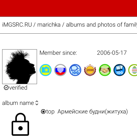
iMGSRC.RU
/
marichka / albums and photos of famil
Member since:
2006-05-17

verified

album name

top
Армейские будни(житуха)
lock