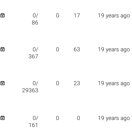

0/
0
17
19 years ago
86

0/
0
63
19 years ago
367

0/
0
23
19 years ago
29363

0/
0
0
19 years ago
161