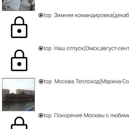

top
Зимняя командировка(декаб
lock

top
Наш отпуск(Омск,август-сент
lock

top
Москва.Теплоход(Марина-Со

top
Покорение Москвы с люби
lock