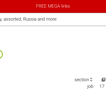
FREE MEGA links
y, assorted, Russia and more


section
job
17