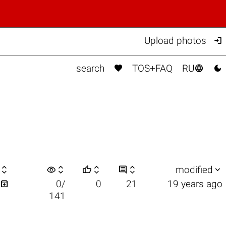

Upload photos



search
TOS+FAQ
RU

visibility






modified

0/
0
21
19 years ago
141