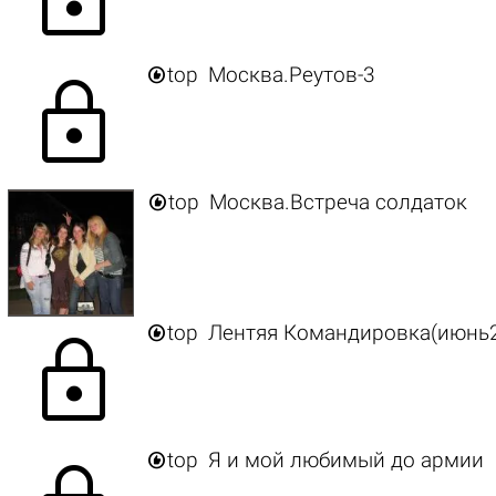

top
Москва.Реутов-3
lock

top
Москва.Встреча солдаток

top
Лентяя Командировка(июнь
lock

top
Я и мой любимый до армии