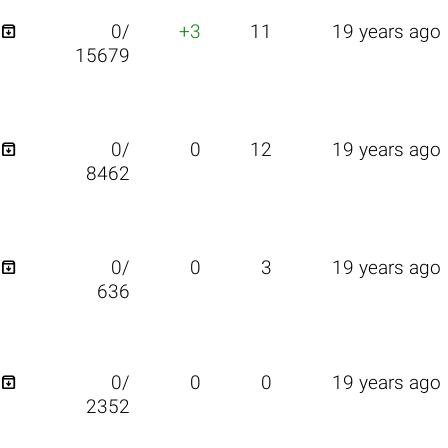

0/
+3
11
19 years ago
15679

0/
0
12
19 years ago
8462

0/
0
3
19 years ago
636

0/
0
0
19 years ago
2352