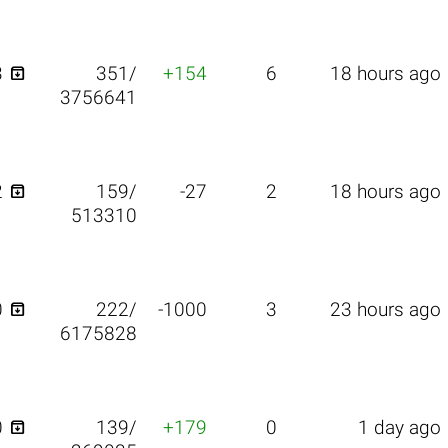

3
351/
+154
6
18 hours ago
3756641

2
159/
-27
2
18 hours ago
513310

0
222/
-1000
3
23 hours ago
6175828

0
139/
+179
0
1 day ago