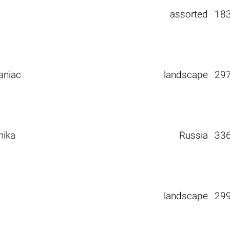
assorted
18
aniac
landscape
29
nika
Russia
33
landscape
29