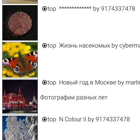

top
*************
by
9174337478

top
Жизнь насекомых
by
cyberm

top
Новый год в Москве
by
marti
Фотографии разных лет

top
N Colour II
by
9174337478