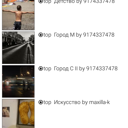

top
Детство
by
9174337478

top
Город M
by
9174337478

top
Город C II
by
9174337478

top
Искусство
by
maxilla-k