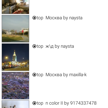

top
Москва
by
naysta

top
ж\д
by
naysta

top
Москва
by
maxilla-k

top
n color II
by
9174337478