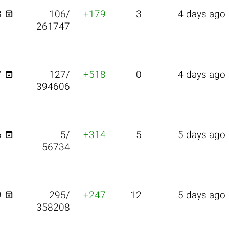

3
106/
+179
3
4 days ago
261747

7
127/
+518
0
4 days ago
394606

6
5/
+314
5
5 days ago
56734

9
295/
+247
12
5 days ago
358208