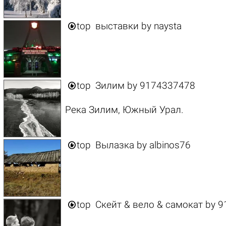

top
выставки
by
naysta

top
Зилим
by
9174337478
Река Зилим, Южный Урал.

top
Вылазка
by
albinos76

top
Скейт & вело & самокат
by
9