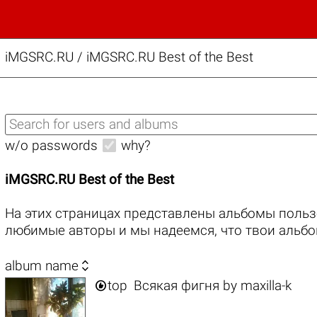
iMGSRC.RU
/
iMGSRC.RU Best of the Best
w/o passwords
why?
iMGSRC.RU Best of the Best
На этих страницах представлены альбомы польз
любимые авторы и мы надеемся, что твои альбо

album name

top
Всякая фигня
by
maxilla-k