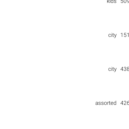
kids
50
city
15
city
43
assorted
42