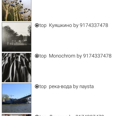

top
Куяшкино
by
9174337478

top
Monochrom
by
9174337478

top
река-вода
by
naysta