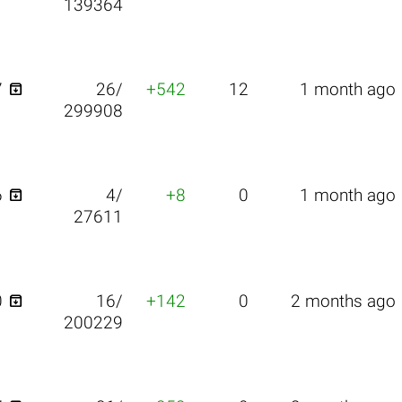
139364

7
26/
+542
12
1 month ago
299908

6
4/
+8
0
1 month ago
27611

0
16/
+142
0
2 months ago
200229