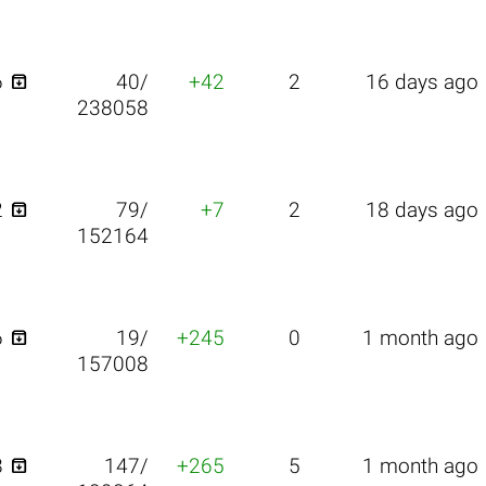

6
40/
+42
2
16 days ago
238058

2
79/
+7
2
18 days ago
152164

6
19/
+245
0
1 month ago
157008

8
147/
+265
5
1 month ago