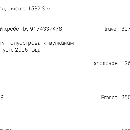
, высота 1582,3 м.
й хребет
by
9174337478
travel
30
ту полуострова к вулканам
густе 2006 года.
landscape
2
78
France
25