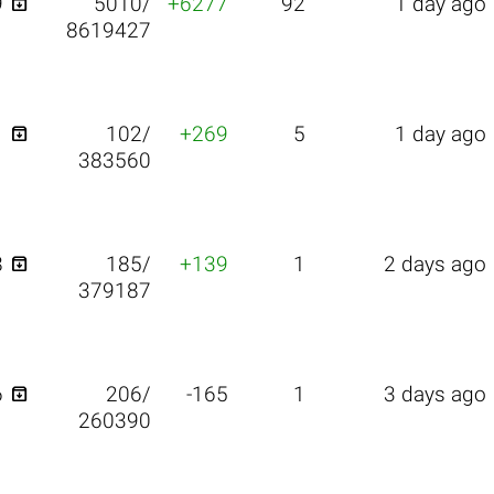

9
5010/
+6277
92
1 day ago
8619427

1
102/
+269
5
1 day ago
383560

8
185/
+139
1
2 days ago
379187

6
206/
-165
1
3 days ago
260390