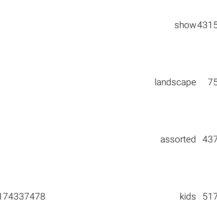
show
431
landscape
7
assorted
43
174337478
kids
51