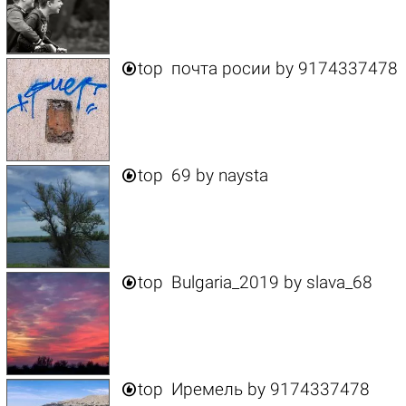

top
почта росии
by
9174337478

top
69
by
naysta

top
Bulgaria_2019
by
slava_68

top
Иремель
by
9174337478