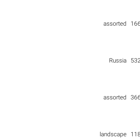
assorted
16
Russia
53
assorted
36
landscape
11