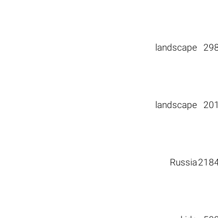
landscape
29
landscape
20
Russia
218