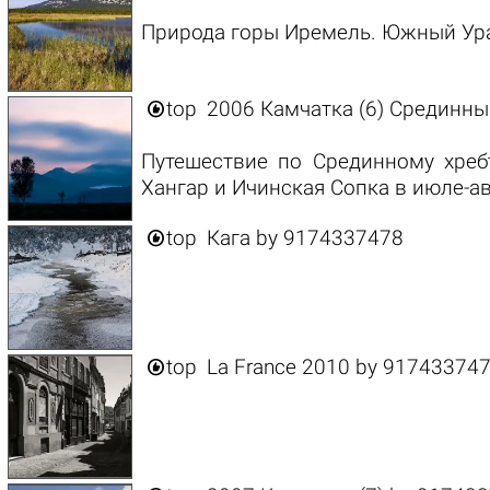
Природа горы Иремель. Южный Урал

top
2006 Камчатка (6) Срединны
Путешествие по Срединному хреб
Хангар и Ичинская Сопка в июле-ав

top
Кага
by
9174337478

top
La France 2010
by
91743374