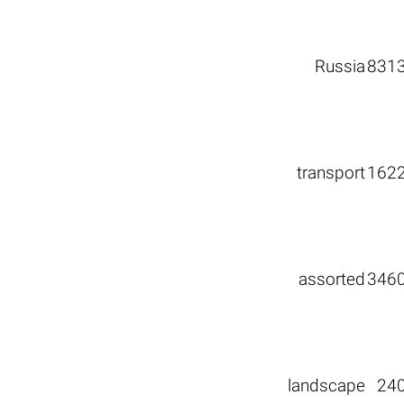
Russia
831
transport
162
assorted
346
landscape
24