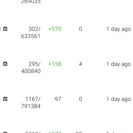
269035

8
302/
+570
0
1 day ago
633561

1
295/
+158
4
1 day ago
400840

4
1167/
-97
0
1 day ago
791384