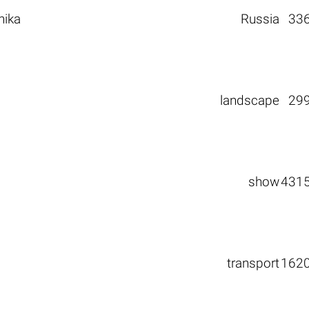
nika
Russia
33
landscape
29
show
431
transport
162