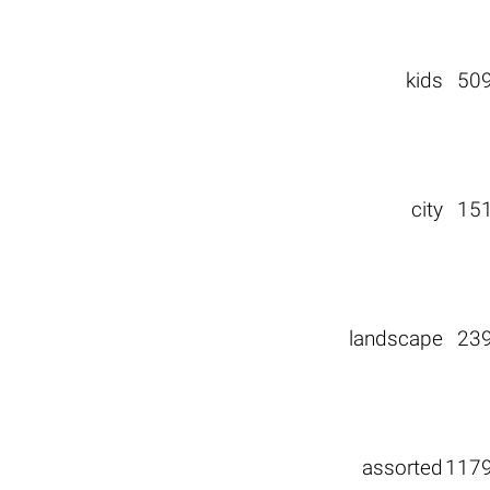
kids
50
city
15
landscape
23
assorted
117