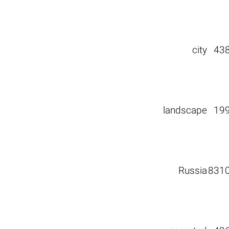
city
43
landscape
19
Russia
831