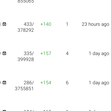
855065

8
433/
+140
1
23 hours ago
378292

9
335/
+157
4
1 day ago
399928

0
286/
+154
6
1 day ago
3755851