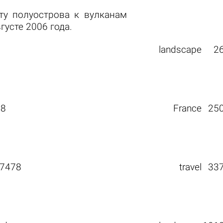
ту полуострова к вулканам
густе 2006 года.
landscape
2
78
France
25
7478
travel
33