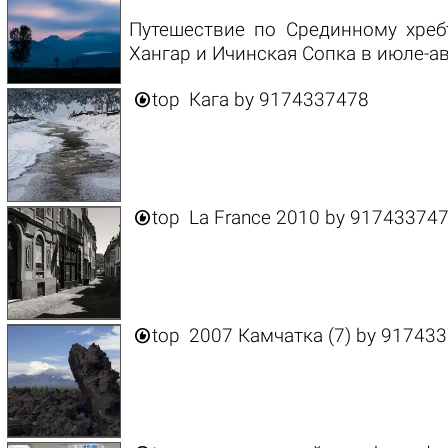
Путешествие по Срединному хреб
Хангар и Ичинская Сопка в июле-ав

top
Кага
by
9174337478

top
La France 2010
by
91743374

top
2007 Камчатка (7)
by
917433