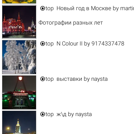

top
Новый год в Москве
by
marti
Фотографии разных лет

top
N Colour II
by
9174337478

top
выставки
by
naysta

top
ж\д
by
naysta