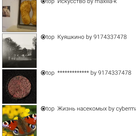

top
Искусство
by
maxilla-k

top
Куяшкино
by
9174337478

top
*************
by
9174337478

top
Жизнь насекомых
by
cyberm