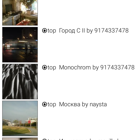

top
Город C II
by
9174337478

top
Monochrom
by
9174337478

top
Москва
by
naysta