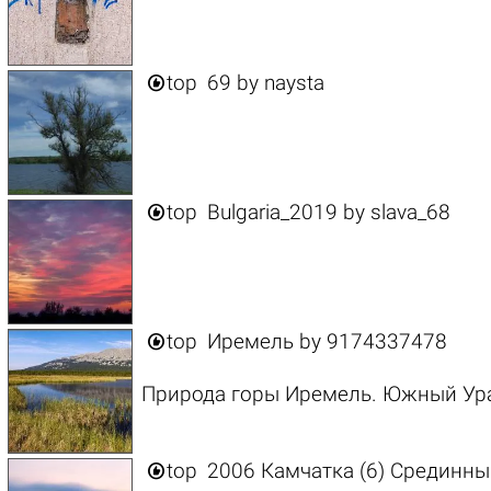

top
69
by
naysta

top
Bulgaria_2019
by
slava_68

top
Иремель
by
9174337478
Природа горы Иремель. Южный Урал

top
2006 Камчатка (6) Срединны