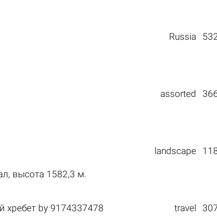
Russia
53
assorted
36
landscape
11
, высота 1582,3 м.
й хребет
by
9174337478
travel
30