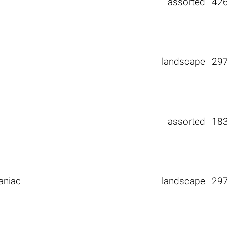
assorted
42
landscape
29
assorted
18
aniac
landscape
29