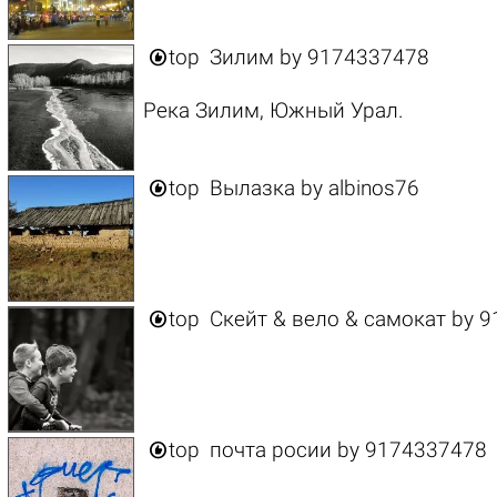

top
Зилим
by
9174337478
Река Зилим, Южный Урал.

top
Вылазка
by
albinos76

top
Скейт & вело & самокат
by
9

top
почта росии
by
9174337478