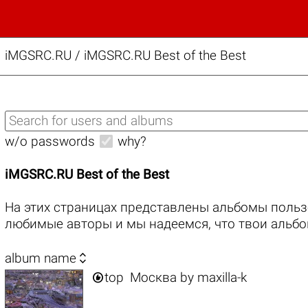
iMGSRC.RU
/
iMGSRC.RU Best of the Best
w/o passwords
why?
iMGSRC.RU Best of the Best
На этих страницах представлены альбомы польз
любимые авторы и мы надеемся, что твои альбо

album name

top
Москва
by
maxilla-k