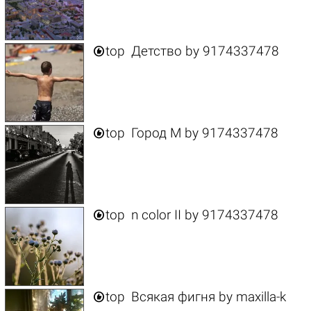

top
Детство
by
9174337478

top
Город M
by
9174337478

top
n color II
by
9174337478

top
Всякая фигня
by
maxilla-k