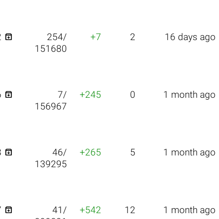

2
254/
+7
2
16 days ago
151680

6
7/
+245
0
1 month ago
156967

8
46/
+265
5
1 month ago
139295

7
41/
+542
12
1 month ago