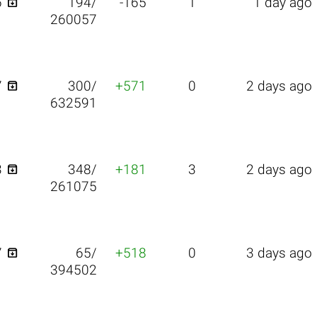

6
194/
-165
1
1 day ago
260057

7
300/
+571
0
2 days ago
632591

3
348/
+181
3
2 days ago
261075

7
65/
+518
0
3 days ago
394502