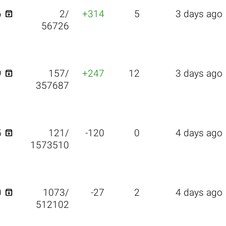

6
2/
+314
5
3 days ago
56726

9
157/
+247
12
3 days ago
357687

5
121/
-120
0
4 days ago
1573510

0
1073/
-27
2
4 days ago
512102