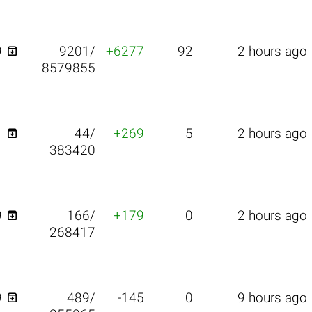

9
9201/
+6277
92
2 hours ago
8579855

1
44/
+269
5
2 hours ago
383420

9
166/
+179
0
2 hours ago
268417

9
489/
-145
0
9 hours ago