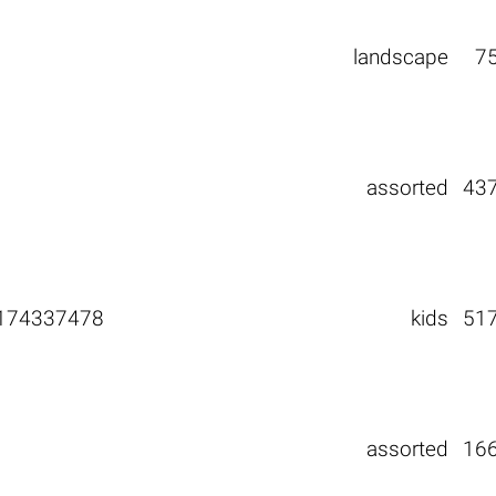
landscape
7
assorted
43
174337478
kids
51
assorted
16