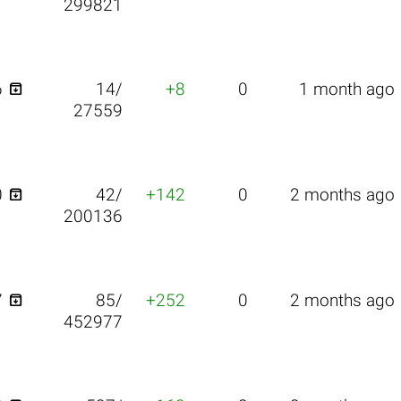
299821

6
14/
+8
0
1 month ago
27559

0
42/
+142
0
2 months ago
200136

7
85/
+252
0
2 months ago
452977