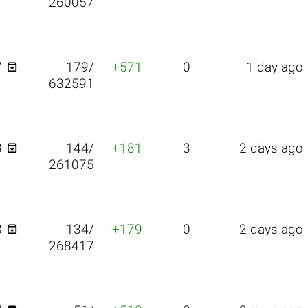
260057

7
179/
+571
0
1 day ago
632591

3
144/
+181
3
2 days ago
261075

8
134/
+179
0
2 days ago
268417