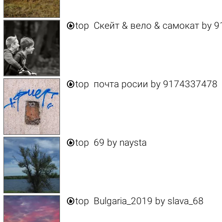

top
Скейт & вело & самокат
by
9

top
почта росии
by
9174337478

top
69
by
naysta

top
Bulgaria_2019
by
slava_68