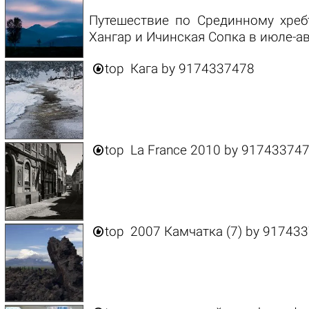
Путешествие по Срединному хреб
Хангар и Ичинская Сопка в июле-ав

top
Кага
by
9174337478

top
La France 2010
by
91743374

top
2007 Камчатка (7)
by
917433