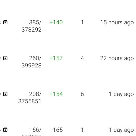

8
385/
+140
1
15 hours ago
378292

9
260/
+157
4
22 hours ago
399928

0
208/
+154
6
1 day ago
3755851

6
166/
-165
1
1 day ago