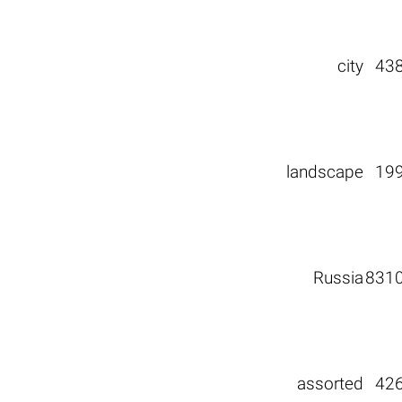
city
43
landscape
19
Russia
831
assorted
42