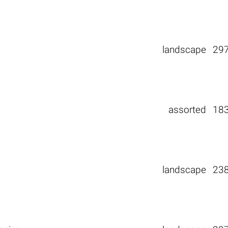
landscape
29
assorted
18
landscape
23