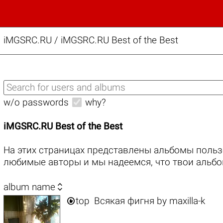
iMGSRC.RU
/
iMGSRC.RU Best of the Best
w/o passwords
why?
iMGSRC.RU Best of the Best
На этих страницах представлены альбомы польз
любимые авторы и мы надеемся, что твои альбо

album name

top
Всякая фигня
by
maxilla-k