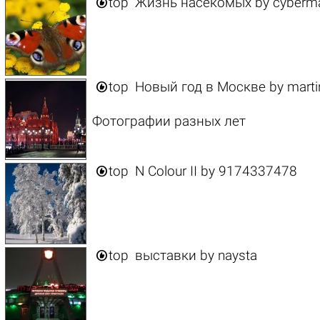

top
Жизнь насекомых
by
cyberm

top
Новый год в Москве
by
marti
Фотографии разных лет

top
N Colour II
by
9174337478

top
выставки
by
naysta