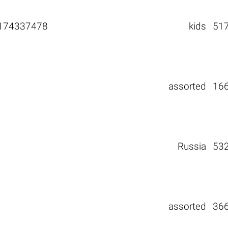
174337478
kids
51
assorted
16
Russia
53
assorted
36