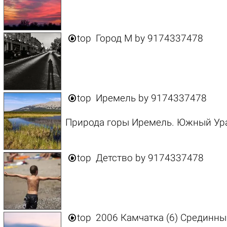

top
Город M
by
9174337478

top
Иремель
by
9174337478
Природа горы Иремель. Южный Урал

top
Детство
by
9174337478

top
2006 Камчатка (6) Срединны