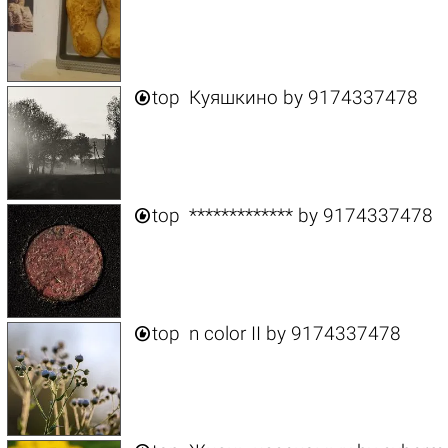

top
Куяшкино
by
9174337478

top
*************
by
9174337478

top
n color II
by
9174337478