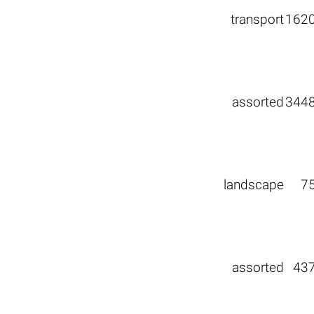
transport
162
assorted
344
landscape
7
assorted
43