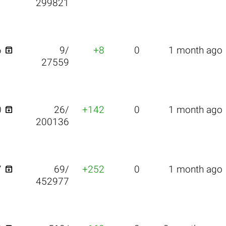
299821

6
9/
+8
0
1 month ago
27559

0
26/
+142
0
1 month ago
200136

7
69/
+252
0
1 month ago
452977