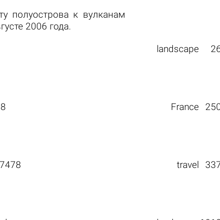
ту полуострова к вулканам
густе 2006 года.
landscape
2
78
France
25
7478
travel
33