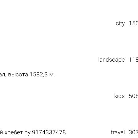
city
15
landscape
11
, высота 1582,3 м.
kids
50
й хребет
by
9174337478
travel
30