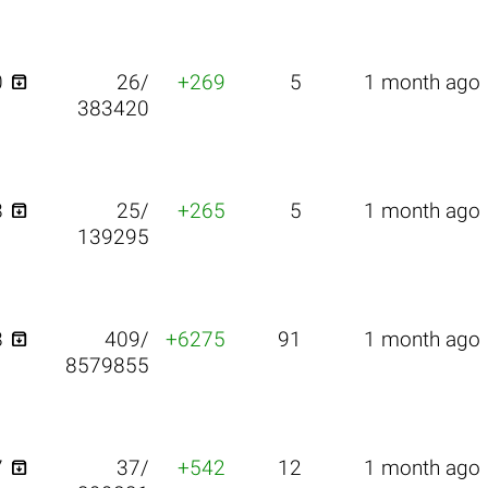

0
26/
+269
5
1 month ago
383420

8
25/
+265
5
1 month ago
139295

8
409/
+6275
91
1 month ago
8579855

7
37/
+542
12
1 month ago