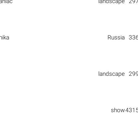
aniac
landscape
29
nika
Russia
33
landscape
29
show
431