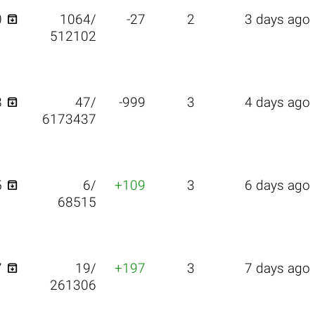

0
1064/
-27
2
3 days ago
512102

8
47/
-999
3
4 days ago
6173437

5
6/
+109
3
6 days ago
68515

7
19/
+197
3
7 days ago
261306