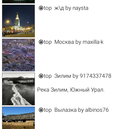

top
ж\д
by
naysta

top
Москва
by
maxilla-k

top
Зилим
by
9174337478
Река Зилим, Южный Урал.

top
Вылазка
by
albinos76