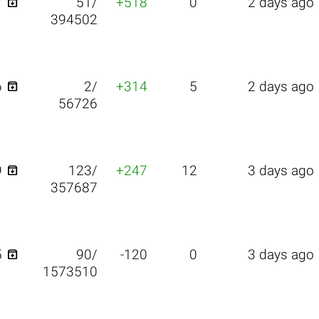

7
51/
+518
0
2 days ago
394502

6
2/
+314
5
2 days ago
56726

9
123/
+247
12
3 days ago
357687

5
90/
-120
0
3 days ago
1573510