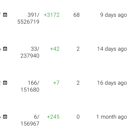

7
391/
+3172
68
9 days ago
5526719

6
33/
+42
2
14 days ago
237940

2
166/
+7
2
16 days ago
151680

6
6/
+245
0
1 month ago
156967