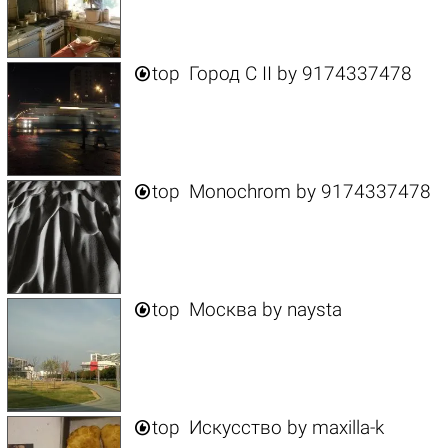

top
Город C II
by
9174337478

top
Monochrom
by
9174337478

top
Москва
by
naysta

top
Искусство
by
maxilla-k