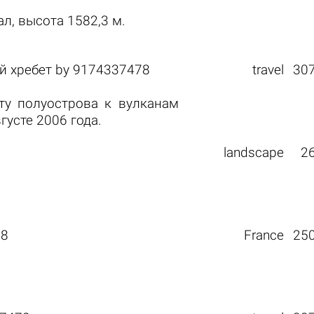
, высота 1582,3 м.
й хребет
by
9174337478
travel
30
ту полуострова к вулканам
густе 2006 года.
landscape
2
78
France
25