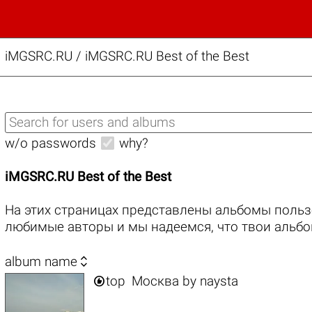
iMGSRC.RU
/
iMGSRC.RU Best of the Best
w/o passwords
why?
iMGSRC.RU Best of the Best
На этих страницах представлены альбомы польз
любимые авторы и мы надеемся, что твои альбо

album name

top
Москва
by
naysta