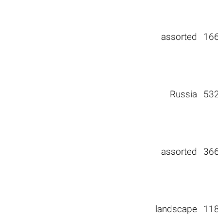
assorted
16
Russia
53
assorted
36
landscape
11