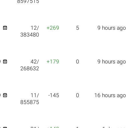
8597515

1
12/
+269
5
9 hours ago
383480

9
42/
+179
0
9 hours ago
268632

9
11/
-145
0
16 hours ago
855875