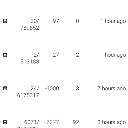

4
20/
-97
0
1 hour ago
789852

1
2/
-27
2
1 hour ago
513183

7
24/
-1000
3
7 hours ago
6175317

9
6071/
+6277
92
8 hours ago