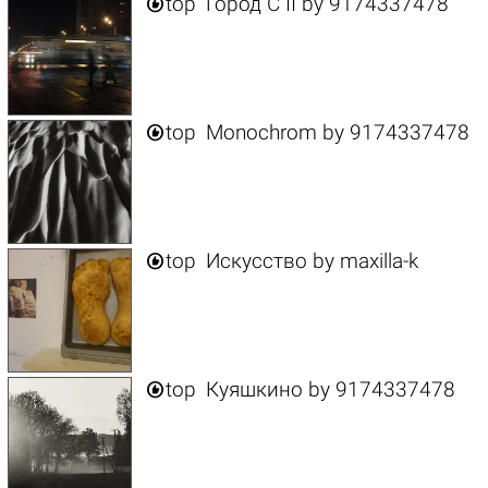

top
Город C II
by
9174337478

top
Monochrom
by
9174337478

top
Искусство
by
maxilla-k

top
Куяшкино
by
9174337478