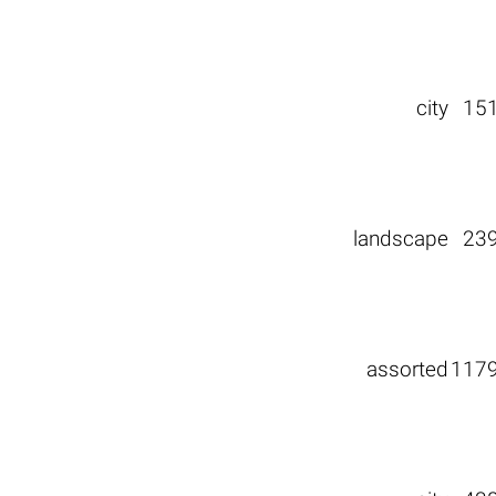
city
15
landscape
23
assorted
117