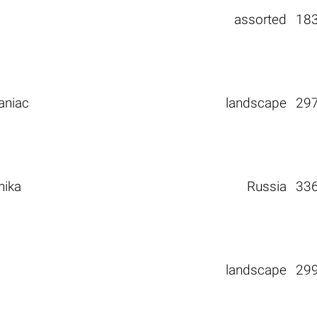
assorted
18
aniac
landscape
29
nika
Russia
33
landscape
29