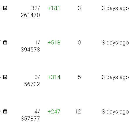

3
32/
+181
3
3 days ago
261470

7
1/
+518
0
3 days ago
394573

6
0/
+314
5
3 days ago
56732

9
4/
+247
12
3 days ago
357877