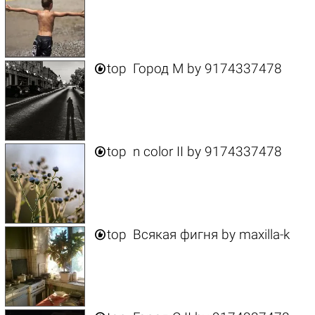

top
Город M
by
9174337478

top
n color II
by
9174337478

top
Всякая фигня
by
maxilla-k