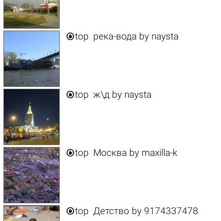

top
река-вода
by
naysta

top
ж\д
by
naysta

top
Москва
by
maxilla-k

top
Детство
by
9174337478