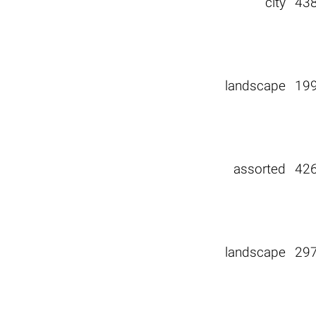
city
43
landscape
19
assorted
42
landscape
29