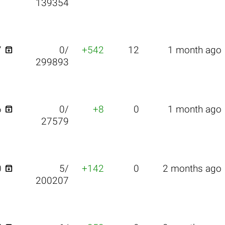
139354

7
0/
+542
12
1 month ago
299893

6
0/
+8
0
1 month ago
27579

0
5/
+142
0
2 months ago
200207