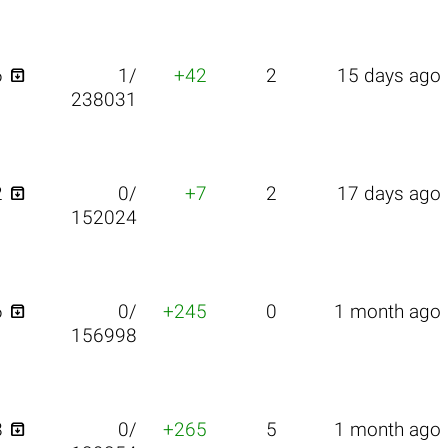

6
1/
+42
2
15 days ago
238031

2
0/
+7
2
17 days ago
152024

6
0/
+245
0
1 month ago
156998

8
0/
+265
5
1 month ago