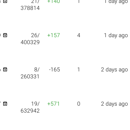

8
21/
+140
1
1 day ago
378814

9
26/
+157
4
1 day ago
400329

6
8/
-165
1
2 days ago
260331

7
19/
+571
0
2 days ago
632942