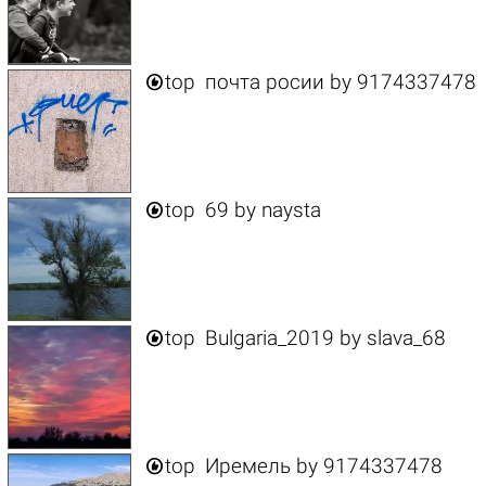

top
почта росии
by
9174337478

top
69
by
naysta

top
Bulgaria_2019
by
slava_68

top
Иремель
by
9174337478