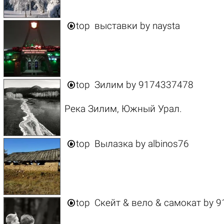

top
выставки
by
naysta

top
Зилим
by
9174337478
Река Зилим, Южный Урал.

top
Вылазка
by
albinos76

top
Скейт & вело & самокат
by
9