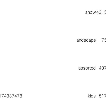
show
431
landscape
7
assorted
43
174337478
kids
51