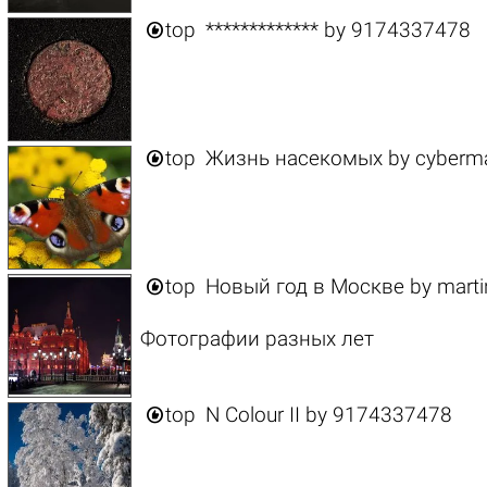

top
*************
by
9174337478

top
Жизнь насекомых
by
cyberm

top
Новый год в Москве
by
marti
Фотографии разных лет

top
N Colour II
by
9174337478