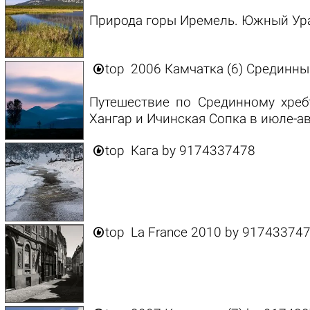
Природа горы Иремель. Южный Урал

top
2006 Камчатка (6) Срединны
Путешествие по Срединному хреб
Хангар и Ичинская Сопка в июле-ав

top
Кага
by
9174337478

top
La France 2010
by
91743374