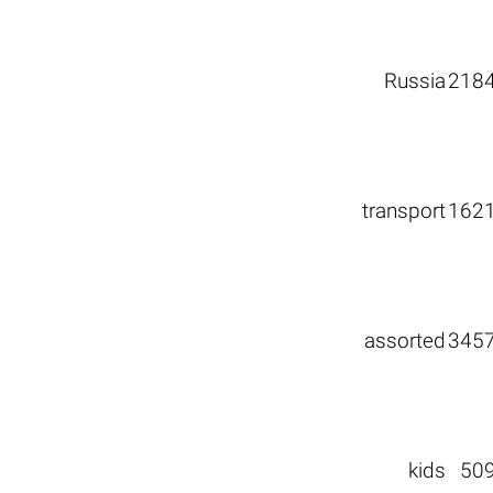
Russia
218
transport
162
assorted
345
kids
50