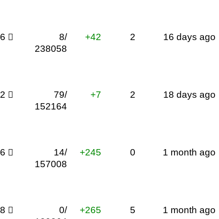
66

8/
+42
2
16 days ago
238058
32

79/
+7
2
18 days ago
152164
66

14/
+245
0
1 month ago
157008
18

0/
+265
5
1 month ago