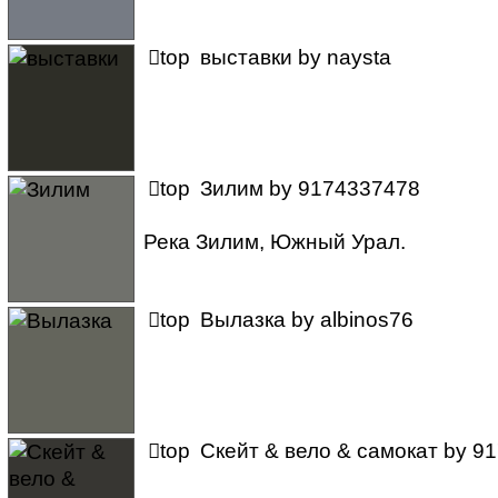

top
выставки
by
naysta

top
Зилим
by
9174337478
Река Зилим, Южный Урал.

top
Вылазка
by
albinos76

top
Скейт & вело & самокат
by
91