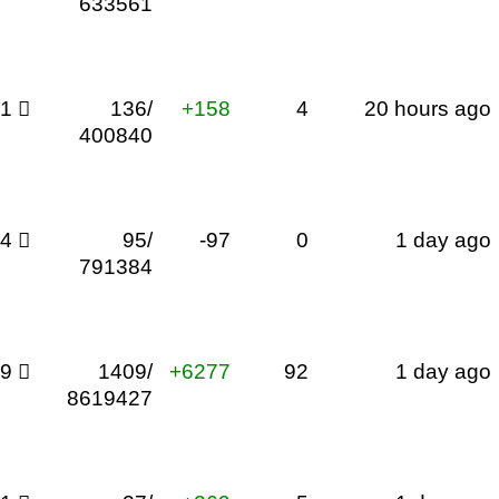
633561
01

136/
+158
4
20 hours ago
400840
84

95/
-97
0
1 day ago
791384
09

1409/
+6277
92
1 day ago
8619427