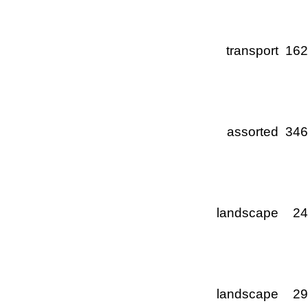
transport
16
assorted
34
landscape
2
landscape
2