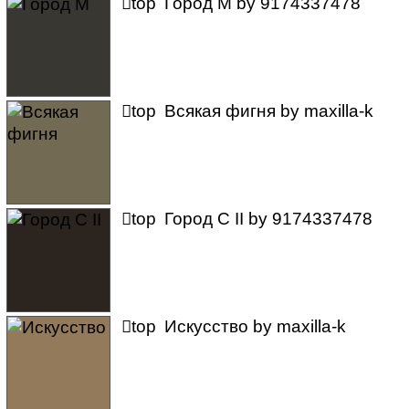

top
Город M
by
9174337478

top
Всякая фигня
by
maxilla-k

top
Город C II
by
9174337478

top
Искусство
by
maxilla-k