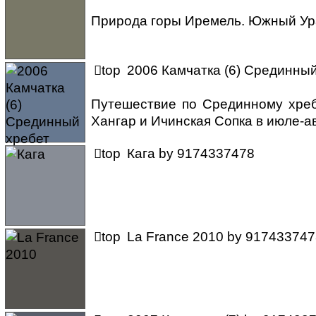
Природа горы Иремель. Южный Ура

top
2006 Камчатка (6) Срединный
Путешествие по Срединному хреб
Хангар и Ичинская Сопка в июле-ав

top
Кага
by
9174337478

top
La France 2010
by
917433747