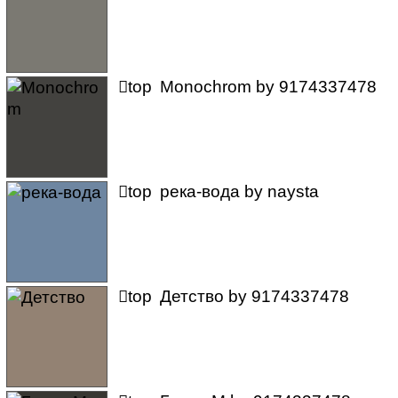

top
Monochrom
by
9174337478

top
река-вода
by
naysta

top
Детство
by
9174337478