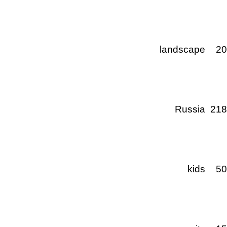
landscape
2
Russia
21
kids
5