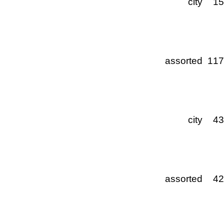
city
1
assorted
11
city
4
assorted
4