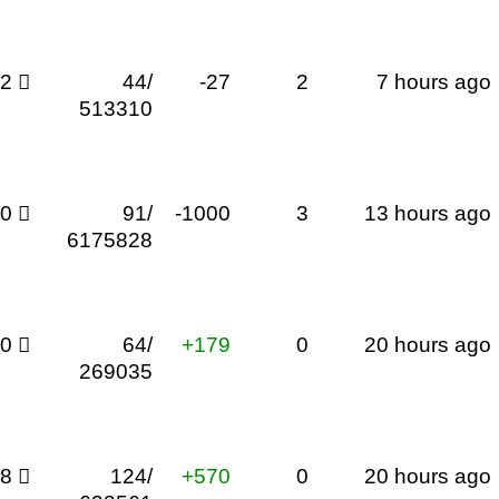
22

44/
-27
2
7 hours ago
513310
60

91/
-1000
3
13 hours ago
6175828
40

64/
+179
0
20 hours ago
269035
98

124/
+570
0
20 hours ago