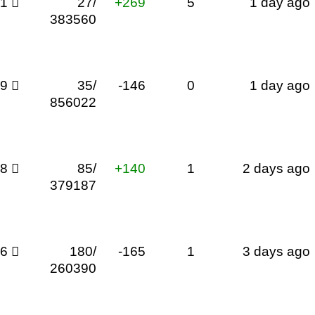
51

27/
+269
5
1 day ago
383560
79

35/
-146
0
1 day ago
856022
38

85/
+140
1
2 days ago
379187
26

180/
-165
1
3 days ago
260390