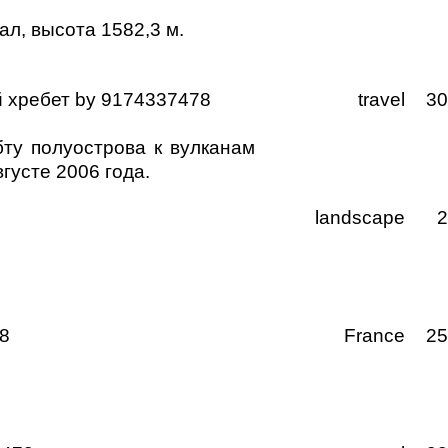
л, высота 1582,3 м.
 хребет
by
9174337478
travel
3
ту полуострова к вулканам
густе 2006 года.
landscape
8
France
2