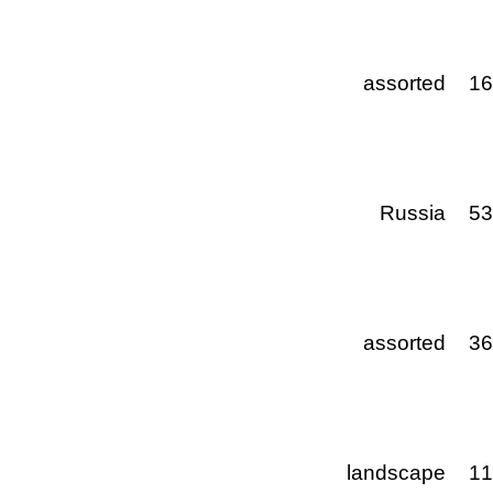
assorted
1
Russia
5
assorted
3
landscape
1