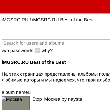
iMGSRC.RU
/
iMGSRC.RU Best of the Best
w/o passwords
why?
iMGSRC.RU Best of the Best
На этих страницах представлены альбомы поль
любимые авторы и мы надеемся, что твои альбо
album name


top
Москва
by
naysta