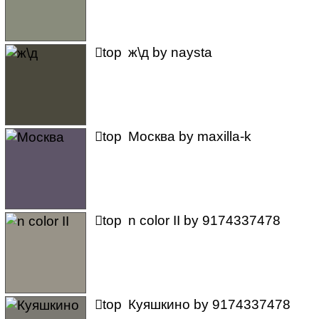

top
ж\д
by
naysta

top
Москва
by
maxilla-k

top
n color II
by
9174337478

top
Куяшкино
by
9174337478