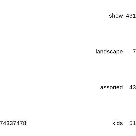
show
43
landscape
assorted
4
74337478
kids
5