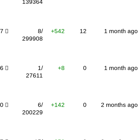
139364
07

8/
+542
12
1 month ago
299908
26

1/
+8
0
1 month ago
27611
50

6/
+142
0
2 months ago
200229