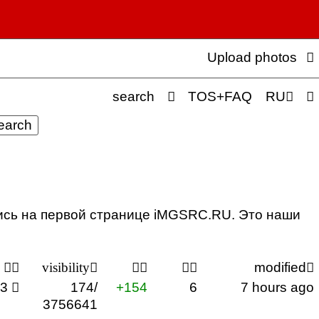
Upload photos

search

TOS+FAQ
RU


ись на первой странице iMGSRC.RU. Это наши


visibility





modified

13

174/
+154
6
7 hours ago
3756641