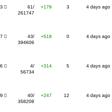
83

61/
+179
3
4 days ago
261747
97

43/
+518
0
4 days ago
394606
36

4/
+314
5
4 days ago
56734
99

40/
+247
12
4 days ago
358208