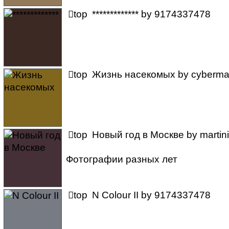

top
*************
by
9174337478

top
Жизнь насекомых
by
cyberma

top
Новый год в Москве
by
martin
Фотографии разных лет

top
N Colour II
by
9174337478