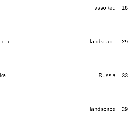
assorted
1
niac
landscape
2
ika
Russia
3
landscape
2