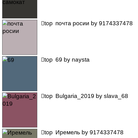

top
почта росии
by
9174337478

top
69
by
naysta

top
Bulgaria_2019
by
slava_68

top
Иремель
by
9174337478