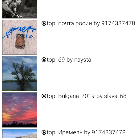

top
почта росии
by
9174337478

top
69
by
naysta

top
Bulgaria_2019
by
slava_68

top
Иремель
by
9174337478