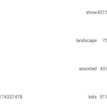
show
431
landscape
7
assorted
43
174337478
kids
51