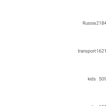
Russia
218
transport
162
kids
50