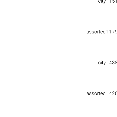
city
15
assorted
117
city
43
assorted
42