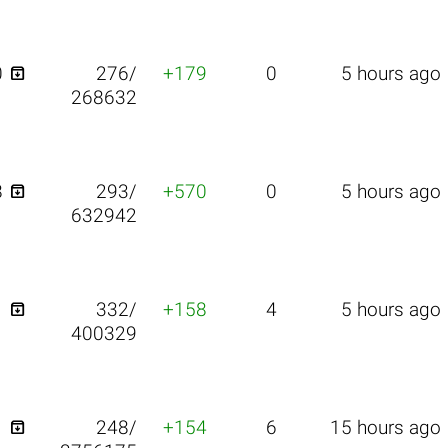

0
276/
+179
0
5 hours ago
268632

8
293/
+570
0
5 hours ago
632942

1
332/
+158
4
5 hours ago
400329

1
248/
+154
6
15 hours ago