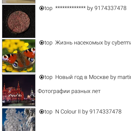

top
*************
by
9174337478

top
Жизнь насекомых
by
cyberm

top
Новый год в Москве
by
marti
Фотографии разных лет

top
N Colour II
by
9174337478