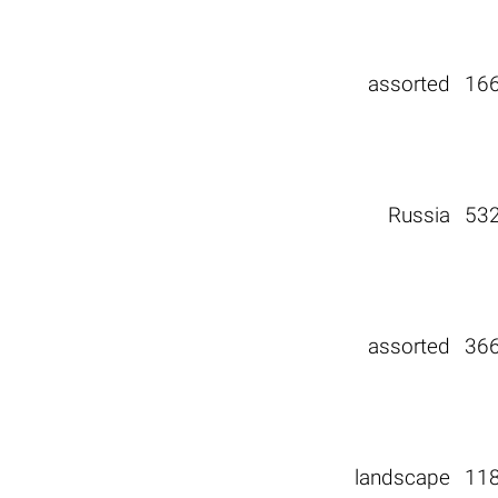
assorted
16
Russia
53
assorted
36
landscape
11