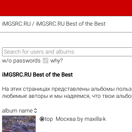
iMGSRC.RU
/
iMGSRC.RU Best of the Best
w/o passwords
why?
iMGSRC.RU Best of the Best
На этих страницах представлены альбомы польз
любимые авторы и мы надеемся, что твои альбо

album name

top
Москва
by
maxilla-k