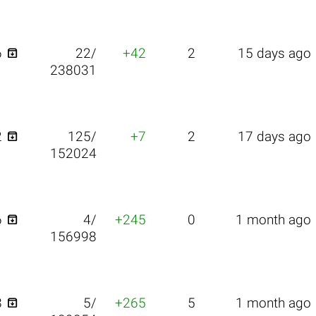

6
22/
+42
2
15 days ago
238031

2
125/
+7
2
17 days ago
152024

6
4/
+245
0
1 month ago
156998

8
5/
+265
5
1 month ago