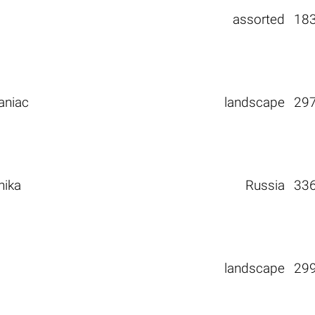
assorted
18
aniac
landscape
29
nika
Russia
33
landscape
29