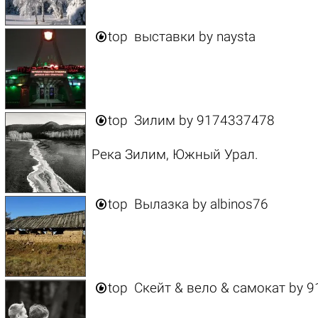

top
выставки
by
naysta

top
Зилим
by
9174337478
Река Зилим, Южный Урал.

top
Вылазка
by
albinos76

top
Скейт & вело & самокат
by
9