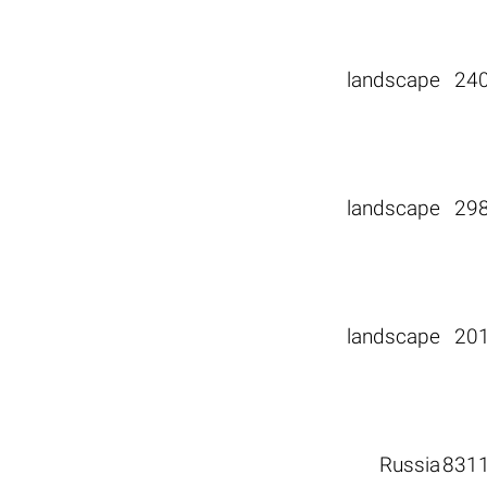
landscape
24
landscape
29
landscape
20
Russia
831