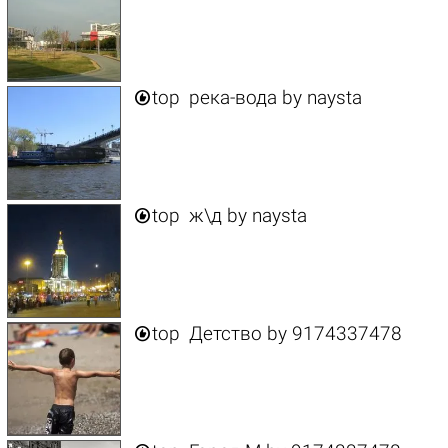

top
река-вода
by
naysta

top
ж\д
by
naysta

top
Детство
by
9174337478