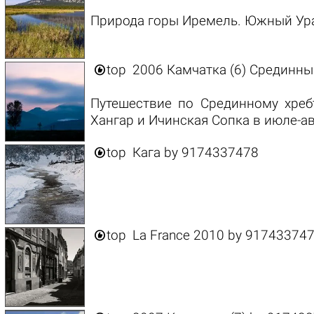
Природа горы Иремель. Южный Урал

top
2006 Камчатка (6) Срединны
Путешествие по Срединному хреб
Хангар и Ичинская Сопка в июле-ав

top
Кага
by
9174337478

top
La France 2010
by
91743374