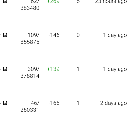

1
62/
+269
5
23 hours ago
383480

9
109/
-146
0
1 day ago
855875

8
309/
+139
1
1 day ago
378814

6
46/
-165
1
2 days ago
260331