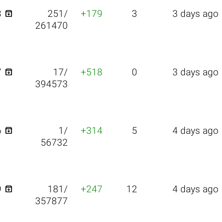

3
251/
+179
3
3 days ago
261470

7
17/
+518
0
3 days ago
394573

6
1/
+314
5
4 days ago
56732

9
181/
+247
12
4 days ago
357877