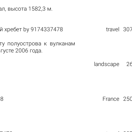
, высота 1582,3 м.
й хребет
by
9174337478
travel
30
ту полуострова к вулканам
густе 2006 года.
landscape
2
78
France
25