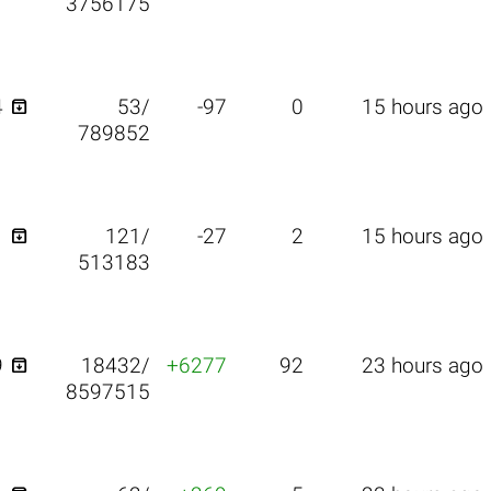
3756175

4
53/
-97
0
15 hours ago
789852

1
121/
-27
2
15 hours ago
513183

9
18432/
+6277
92
23 hours ago
8597515