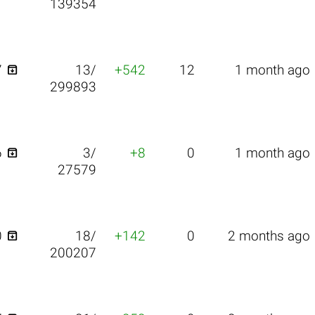
139354

7
13/
+542
12
1 month ago
299893

6
3/
+8
0
1 month ago
27579

0
18/
+142
0
2 months ago
200207