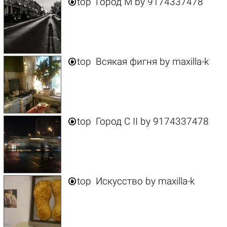

top
Город M
by
9174337478

top
Всякая фигня
by
maxilla-k

top
Город C II
by
9174337478

top
Искусство
by
maxilla-k