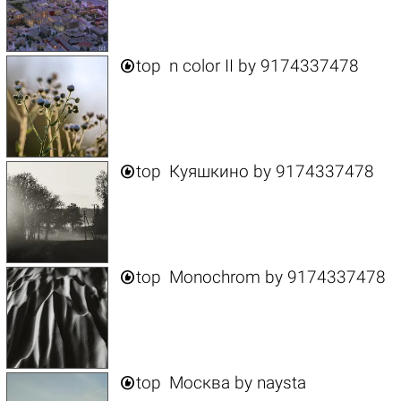

top
n color II
by
9174337478

top
Куяшкино
by
9174337478

top
Monochrom
by
9174337478

top
Москва
by
naysta