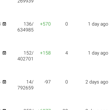
269939

8
136/
+570
0
1 day ago
634985

1
152/
+158
4
1 day ago
402701

4
14/
-97
0
2 days ago
792659