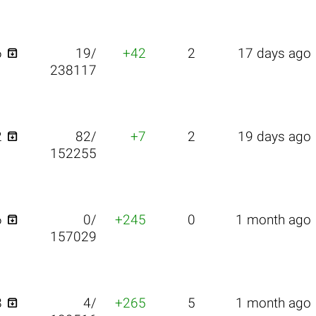

6
19/
+42
2
17 days ago
238117

2
82/
+7
2
19 days ago
152255

6
0/
+245
0
1 month ago
157029

8
4/
+265
5
1 month ago