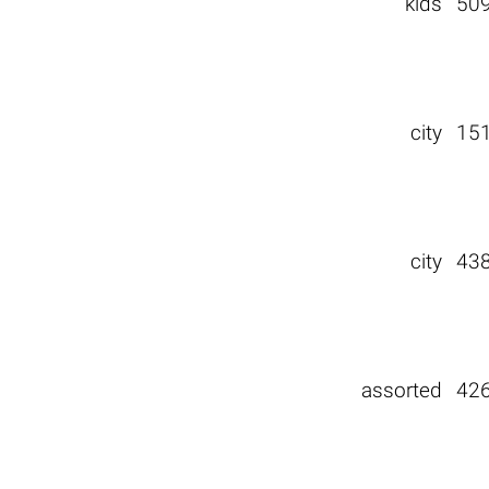
kids
50
city
15
city
43
assorted
42