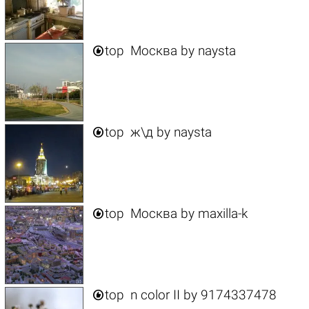

top
Москва
by
naysta

top
ж\д
by
naysta

top
Москва
by
maxilla-k

top
n color II
by
9174337478