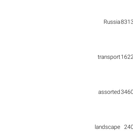
Russia
831
transport
162
assorted
346
landscape
24