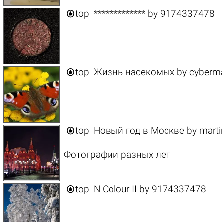

top
*************
by
9174337478

top
Жизнь насекомых
by
cyberm

top
Новый год в Москве
by
marti
Фотографии разных лет

top
N Colour II
by
9174337478