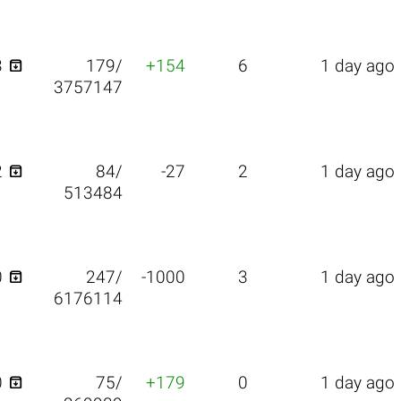

3
179/
+154
6
1 day ago
3757147

2
84/
-27
2
1 day ago
513484

0
247/
-1000
3
1 day ago
6176114

0
75/
+179
0
1 day ago