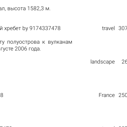
, высота 1582,3 м.
й хребет
by
9174337478
travel
30
ту полуострова к вулканам
густе 2006 года.
landscape
2
78
France
25