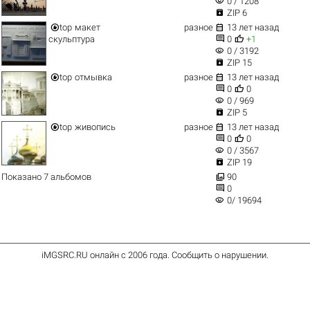
visibility
0 / 1208

ZIP 6


top
макет
разное
13 лет назад


скульптура
0
+1
visibility
0 / 3192

ZIP 15


top
отмывка
разное
13 лет назад


0
0
visibility
0 / 969

ZIP 5


top
живопись
разное
13 лет назад


0
0
visibility
0 / 3567

ZIP 19

Показано 7 альбомов
90

0
visibility
0/ 19694
iMGSRC.RU
онлайн с 2006 года
.
Сообщить о нарушении
.