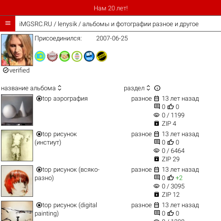
Нам 20 лет!

iMGSRC.RU
/
lenysik / альбомы и фотографии разное и другое
Присоединился:
2007-06-25

verified



название альбома
раздел


top
аэрография
разное
13 лет назад


0
0
visibility
0 / 1199

ZIP 4


top
рисунок
разное
13 лет назад


(инстиут)
0
0
visibility
0 / 6464

ZIP 29


top
рисунок (всяко-
разное
13 лет назад


разно)
0
+2
visibility
0 / 3095

ZIP 12


top
рисунок (digital
разное
13 лет назад


painting)
0
0