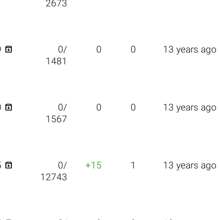
2673

9
0/
0
0
13 years ago
1481

0
0/
0
0
13 years ago
1567

5
0/
+15
1
13 years ago
12743