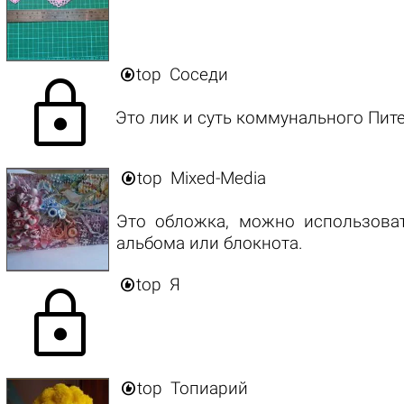

top
Соседи
lock
Это лик и суть коммунального Пите

top
Mixed-Media
Это обложка, можно использоват
альбома или блокнота.

top
Я
lock

top
Топиарий