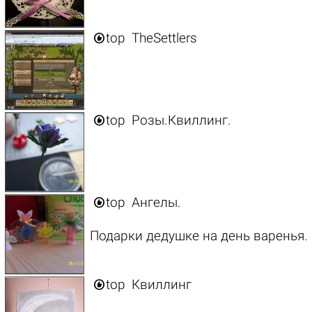

top
TheSettlers

top
Розы.Квиллинг.

top
Ангелы.
Подарки дедушке на день варенья.

top
Квиллинг