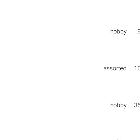
hobby
assorted
1
hobby
3