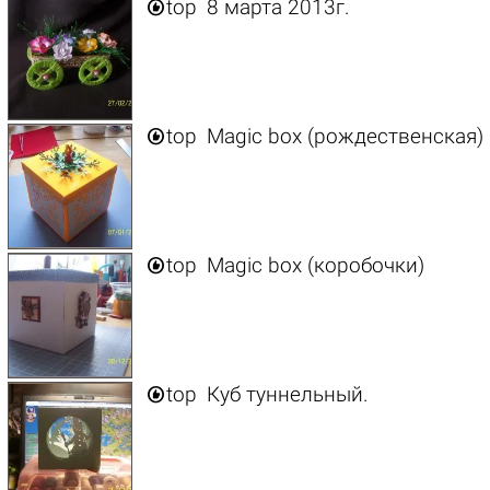

top
8 марта 2013г.

top
Magic box (рождественская)

top
Magic box (коробочки)

top
Куб туннельный.