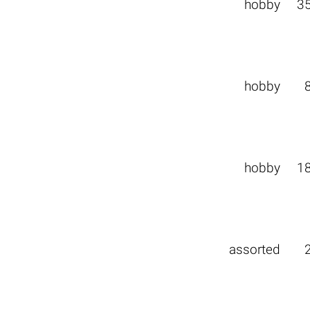
hobby
3
hobby
hobby
1
assorted