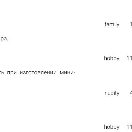
family
ра.
hobby
1
ь при изготовлении мини-
nudity
hobby
1