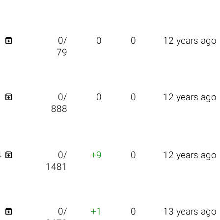

1
0/
0
0
12 years ago
79

1
0/
0
0
12 years ago
888

4
0/
+9
0
12 years ago
1481

1
0/
+1
0
13 years ago