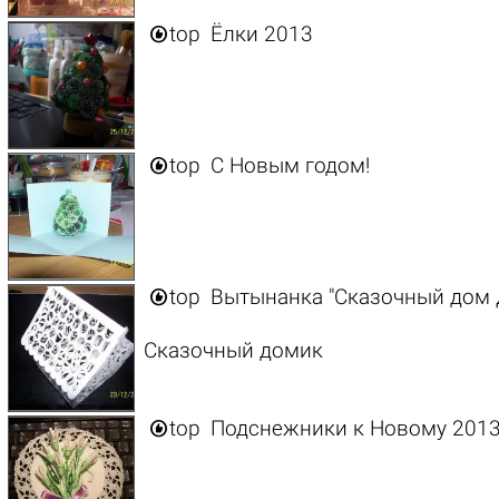

top
Ёлки 2013

top
C Новым годом!

top
Вытынанка "Сказочный дом 
Сказочный домик

top
Подснежники к Новому 2013 