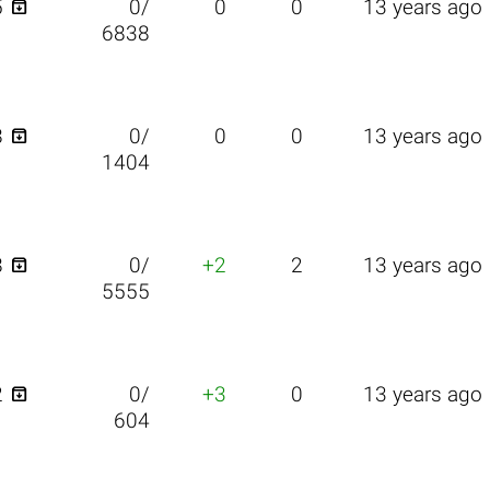

5
0/
0
0
13 years ago
6838

8
0/
0
0
13 years ago
1404

8
0/
+2
2
13 years ago
5555

2
0/
+3
0
13 years ago
604