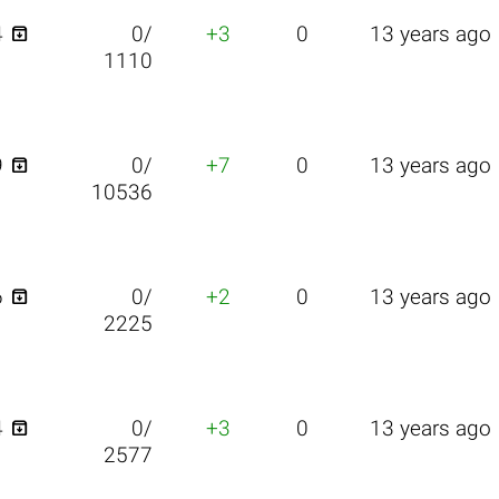

4
0/
+3
0
13 years ago
1110

9
0/
+7
0
13 years ago
10536

6
0/
+2
0
13 years ago
2225

4
0/
+3
0
13 years ago
2577