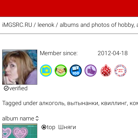
iMGSRC.RU
/
leenok / albums and photos of hobby, 
Member since:
2012-04-18

verified
Tagged under
алкоголь
,
вытынанки
,
квиллинг
,
ко

album name

top
Шняги