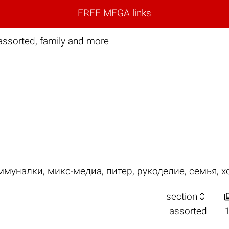
FREE MEGA links
assorted, family and more
ммуналки
,
микс-медиа
,
питер
,
рукоделие
,
семья
,
х

section
assorted