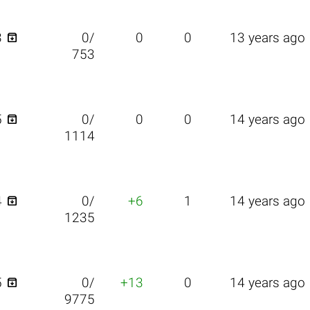

3
0/
0
0
13 years ago
753

5
0/
0
0
14 years ago
1114

4
0/
+6
1
14 years ago
1235

5
0/
+13
0
14 years ago
9775