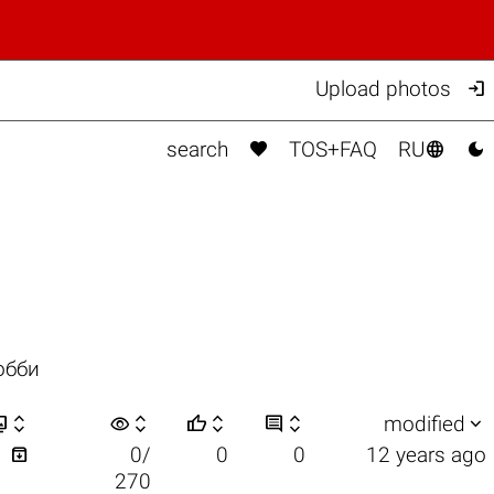

Upload photos



search
TOS+FAQ
RU
обби


visibility






modified

1
0/
0
0
12 years ago
270