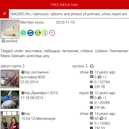
FREE MEGA links

iMGSRC.RU
/
labrovod / albums and photos of animals, show, report an
Member since:
2010-11-10

verified
Tagged under
выставка
,
лабрадор
,
питомник
,
собака
,
собаки
,
Чемпионат
Мира
,
Швеция
,
шоколад
,
шоу



album name
section


top
охотничья
show
12 years ago


выставка ВОО
0
+2
visibility
22.02.2014
0 / 22194

ZIP 78


top
Джипфест 2013
report
12 years ago


17-18.08.2013
0
+2
visibility
0 / 20289

ZIP 86


top
show
14 years ago


15.04.12.Миллениум
45
0
visibility
0 / 15383

ZIP 53