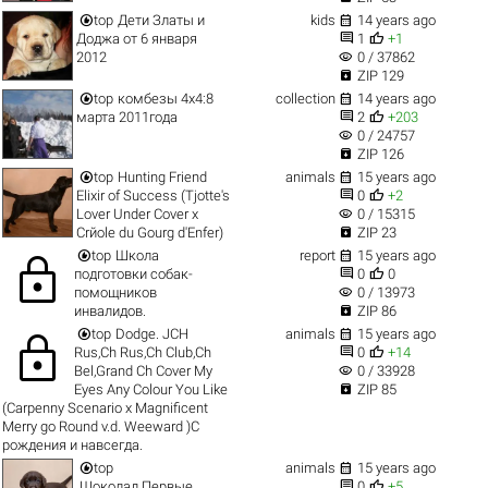


top
Дети Златы и
kids
14 years ago


Доджа от 6 января
1
+1
visibility
2012
0 / 37862

ZIP 129


top
комбезы 4х4:8
collection
14 years ago


марта 2011года
2
+203
visibility
0 / 24757

ZIP 126


top
Hunting Friend
animals
15 years ago


Elixir of Success (Tjotte's
0
+2
visibility
Lover Under Cover x
0 / 15315

Crйole du Gourg d'Enfer)
ZIP 23


top
Школа
report
15 years ago
lock


подготовки собак-
0
0
visibility
помощников
0 / 13973

инвалидов.
ZIP 86


top
Dodge. JCH
animals
15 years ago
lock


Rus,Ch Rus,Ch Club,Ch
0
+14
visibility
Bel,Grand Ch Cover My
0 / 33928

Eyes Any Colour You Like
ZIP 85
(Carpenny Scenario х Magnificent
Merry go Round v.d. Weeward )С
рождения и навсегда.


top
animals
15 years ago


Шоколад.Первые
0
+5