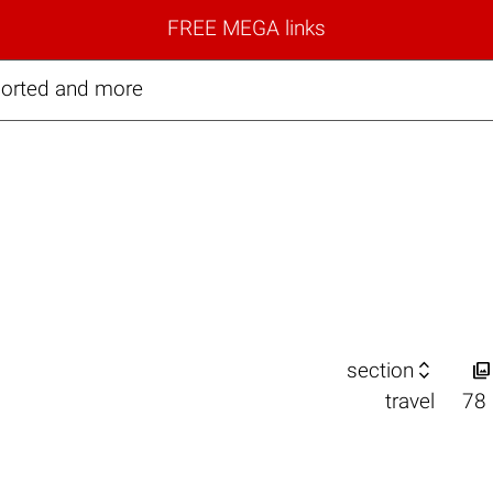
FREE MEGA links
ssorted and more


section
travel
78