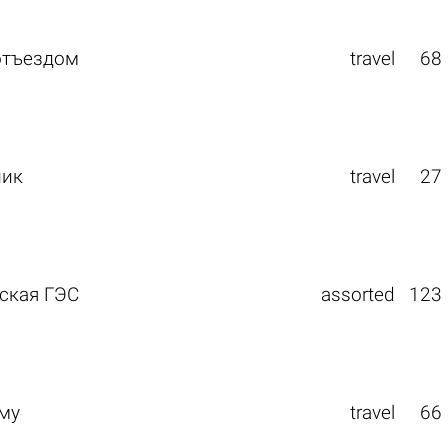
 отъездом
travel
68
ник
travel
27
ьская ГЭС
assorted
123
аму
travel
66