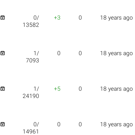

0/
+3
0
18 years ago
13582

1/
0
0
18 years ago
7093

1/
+5
0
18 years ago
24190

0/
0
0
18 years ago
14961