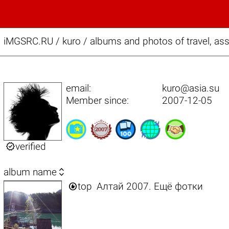
iMGSRC.RU
/
kuro / albums and photos of travel, a
email:
kuro@asia.su
Member since:
2007-12-05

verified

album name

top
Алтай 2007. Ещё фотки