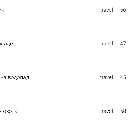
ик
travel
56
опаде
travel
47
 на водопад
travel
45
я охота
travel
58