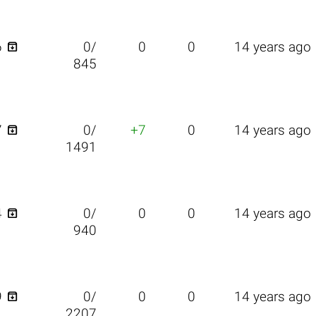

6
0/
0
0
14 years ago
845

7
0/
+7
0
14 years ago
1491

4
0/
0
0
14 years ago
940

9
0/
0
0
14 years ago
2207