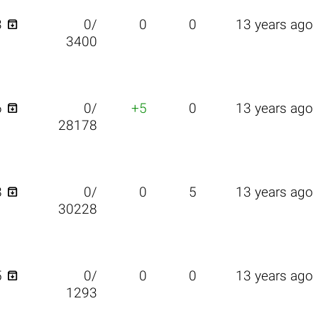

3
0/
0
0
13 years ago
3400

6
0/
+5
0
13 years ago
28178

8
0/
0
5
13 years ago
30228

5
0/
0
0
13 years ago
1293