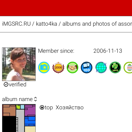
iMGSRC.RU
/
katto4ka / albums and photos of assort
Member since:
2006-11-13

verified

album name

top
Хозяйство