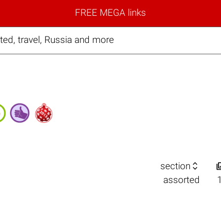
FREE MEGA links
ed, travel, Russia and more

section
assorted