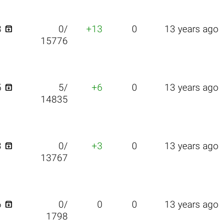

8
0/
+13
0
13 years ago
15776

5
5/
+6
0
13 years ago
14835

3
0/
+3
0
13 years ago
13767

6
0/
0
0
13 years ago
1798