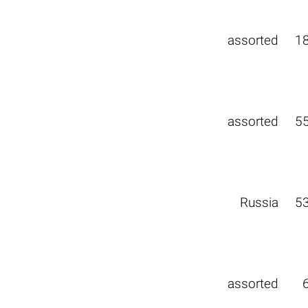
assorted
1
assorted
5
Russia
5
assorted