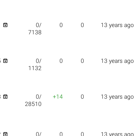

1
0/
0
0
13 years ago
7138

5
0/
0
0
13 years ago
1132

3
0/
+14
0
13 years ago
28510

2
0/
0
0
13 years ago