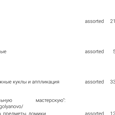
assorted
2
ные
assorted
жные куклы и аппликация
assorted
3
ую мастерскую":
_golyanovo/
а, предметы, домики
assorted
1