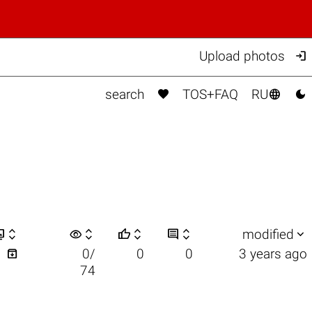

Upload photos



search
TOS+FAQ
RU


visibility






modified

1
0/
0
0
3 years ago
74