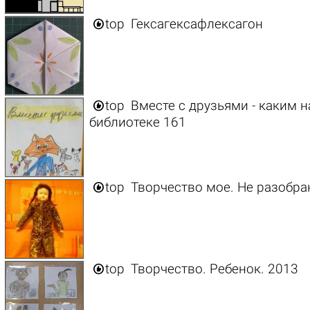

top
Гексагексафлексагон

top
Вместе с друзьями - каким н
библиотеке 161

top
Творчество мое. Не разобранн

top
Творчество. Ребенок. 2013