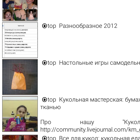

top
Разнообразное 2012

top
Настольные игры самодель

top
Кукольная мастерская: бума
тканью
Про нашу "Кукольн
http://community.livejournal.com/km

top
Все для кукол: кукольная ед