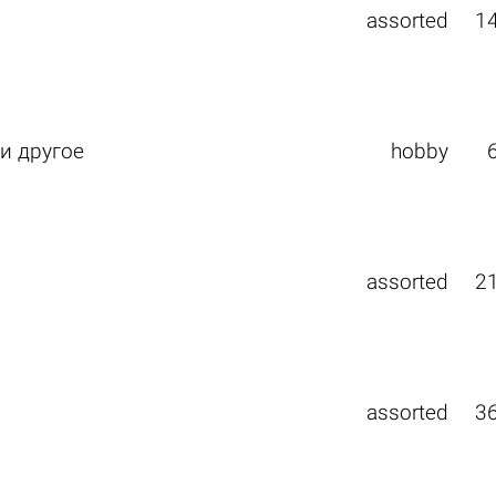
assorted
1
и другое
hobby
assorted
2
assorted
3