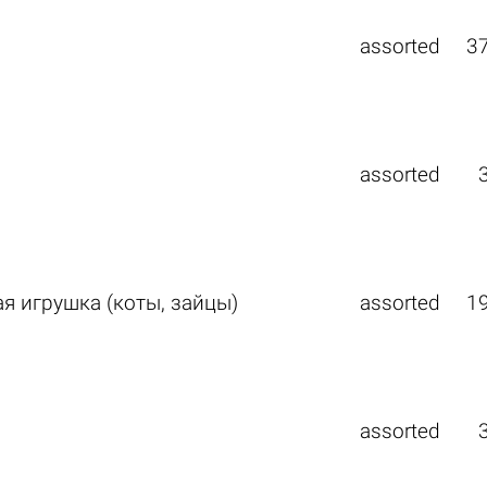
assorted
3
assorted
я игрушка (коты, зайцы)
assorted
1
assorted