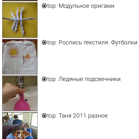

top
Модульное оригами

top
Роспись текстиля. Футболки 

top
Ледяные подсвечники

top
Таня 2011 разное