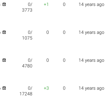

4
0/
+1
0
14 years ago
3773

6
0/
0
0
14 years ago
1075

1
0/
0
0
14 years ago
4780

6
0/
+3
0
14 years ago
17248