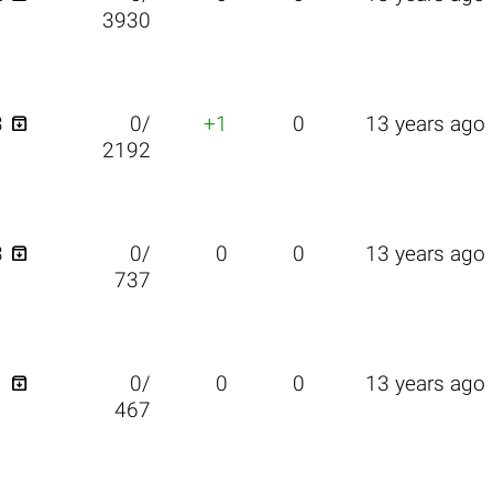
3930

3
0/
+1
0
13 years ago
2192

3
0/
0
0
13 years ago
737

1
0/
0
0
13 years ago
467