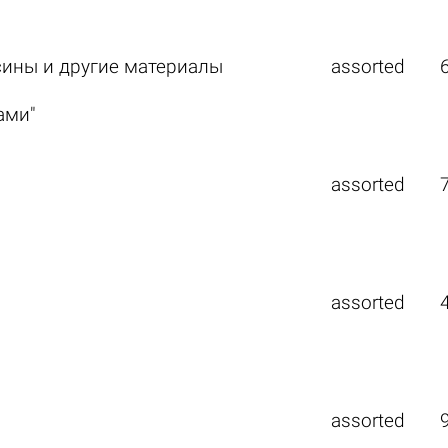
усины и другие материалы
assorted
ами"
assorted
assorted
assorted