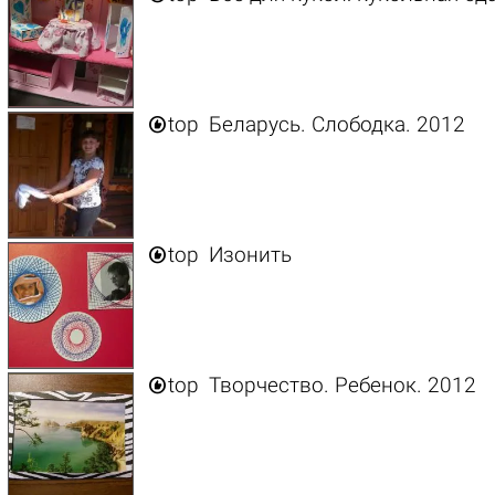

top
Беларусь. Слободка. 2012

top
Изонить

top
Творчество. Ребенок. 2012