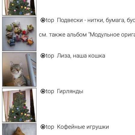

top
Подвески - нитки, бумага, б
см. также альбом "Модульное ориг

top
Лиза, наша кошка

top
Гирлянды

top
Кофейные игрушки