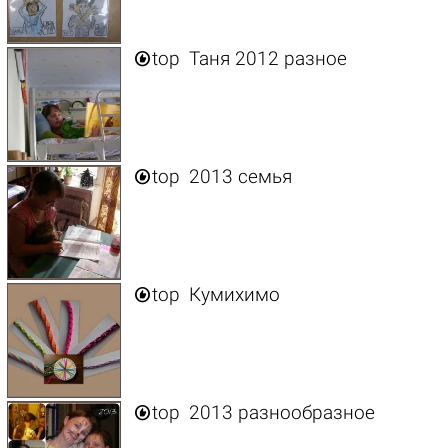

top
Таня 2012 разное

top
2013 семья

top
Кумихимо

top
2013 разнообразное