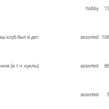
hobby
1
аш клуб был в дет.
assorted
10
ое (в т.ч. куклы)
assorted
8
assorted