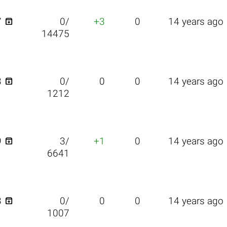

7
0/
+3
0
14 years ago
14475

3
0/
0
0
14 years ago
1212

9
3/
+1
0
14 years ago
6641

3
0/
0
0
14 years ago
1007