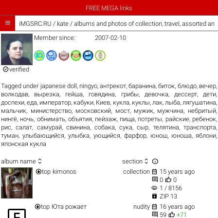
FREE MEGA links

iMGSRC.RU
/
kate / albums and photos of collection, travel, assorted an
Member since:
2007-02-10

verified
Tagged under
japanese doll
,
ningyo
,
антрекот
,
баранина
,
биток
,
блюдо
,
вечер
,
волкодав
,
вырезка
,
гейша
,
говядина
,
грибы
,
девочка
,
дессерт
,
дети
,
доспехи
,
еда
,
император
,
кабуки
,
Киев
,
кукла
,
куклы
,
лак
,
лыба
,
лягушатина
,
мальчик
,
министерство
,
московский
,
мост
,
мужик
,
мужчина
,
небритый
,
нингё
,
ночь
,
обнимать
,
объятия
,
пейзаж
,
пища
,
потреты
,
райские
,
ребенок
,
рис
,
салат
,
самурай
,
свинина
,
собака
,
сука
,
сыр
,
телятина
,
транспорта
,
туман
,
улыбающийся
,
улыбка
,
ующийся
,
фарфор
,
юнош
,
юноша
,
яблони
,
японская кукла



album name
section


top
kimonos
collection
15 years ago


0
0
visibility
1 / 8156

ZIP 13


top
Юта рожает
nudity
16 years ago



59
+71