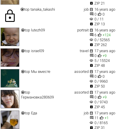

ZIP 21


top
tanaka_takashi
job
16 years ago
lock


0
0
visibility
0 / 11

ZIP 13


top
lutezh09
portrait
16 years ago


6
+124
visibility
0 / 52565

ZIP 262


top
israel09
travel
17 years ago


0
+9
visibility
5 / 15524

ZIP 48


top
Мы вместе
assorted
17 years ago


0
0
visibility
0 / 9960

ZIP 50


top
assorted
17 years ago


Германовка280609
0
+9
visibility
0 / 9743

ZIP 45


top
Еда
job
17 years ago


11
+1
visibility
0 / 8165

ZIP 31