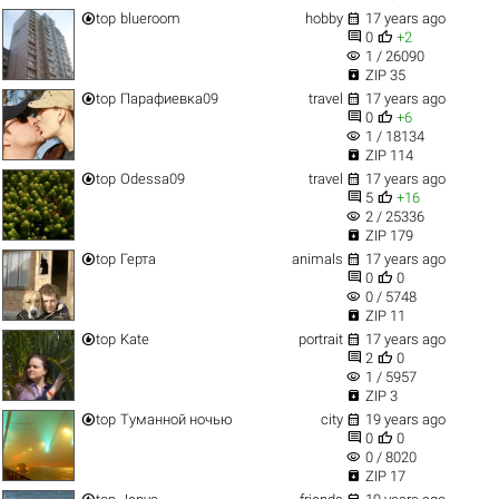


top
blueroom
hobby
17 years ago


0
+2
visibility
1 / 26090

ZIP 35


top
Парафиевка09
travel
17 years ago


0
+6
visibility
1 / 18134

ZIP 114


top
Odessa09
travel
17 years ago


5
+16
visibility
2 / 25336

ZIP 179


top
Герта
animals
17 years ago


0
0
visibility
0 / 5748

ZIP 11


top
Kate
portrait
17 years ago


2
0
visibility
1 / 5957

ZIP 3


top
Туманной ночью
city
19 years ago


0
0
visibility
0 / 8020

ZIP 17

