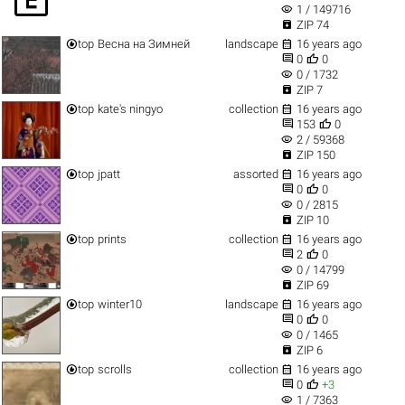
visibility
1 / 149716

ZIP 74


top
Весна на Зимней
landscape
16 years ago


0
0
visibility
0 / 1732

ZIP 7


top
kate's ningyo
collection
16 years ago


153
0
visibility
2 / 59368

ZIP 150


top
jpatt
assorted
16 years ago


0
0
visibility
0 / 2815

ZIP 10


top
prints
collection
16 years ago


2
0
visibility
0 / 14799

ZIP 69


top
winter10
landscape
16 years ago


0
0
visibility
0 / 1465

ZIP 6


top
scrolls
collection
16 years ago


0
+3
visibility
1 / 7363