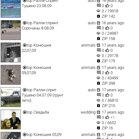


top
Ралли Спринт
auto
16 years ago


Тушино 23.08.09
0
0
visibility
0 / 19918

ZIP 142


top
Ралли спринт
auto
16 years ago


Сорочаны 8.08.09
0
0
visibility
0 / 24987

ZIP 158


top
Конюшня
animals
17 years ago


22,07,09
0
0
visibility
0 / 29178

ZIP 179


top
Конюшня
animals
17 years ago


09,07,09
0
0
visibility
0 / 43499

ZIP 398


top
Ралли-сприт
auto
17 years ago


Тушино 04.07.09 (грунт
0
0
visibility
лето)
0 / 36810

ZIP 210


top
Свадьба
wedding
17 years ago


0
+1
visibility
0 / 6652

ZIP 16


top
Конюшня 05,09
animals
17 years ago