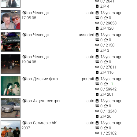
visibility
0 / 2641

ZIP 4


top
Челендж
auto
18 years ago


17.05.08
0
0
visibility
0 / 29658

ZIP 120


top
Челендж
assorted
18 years ago


0
0
visibility
0 / 2158

ZIP 3


top
Челендж
auto
18 years ago


19.04.08
0
0
visibility
0 / 27811

ZIP 116


top
Детские фото
portrait
18 years ago


0
+1
visibility
0 / 59942

ZIP 201


top
Акцент сестры
auto
18 years ago


0
0
visibility
0 / 13348

ZIP 26


top
Селигер с АК
auto
18 years ago


2007
0
0
visibility
1 / 25182