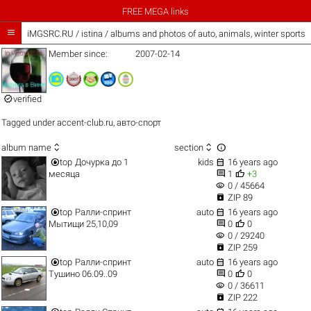
FREE MEGA links

iMGSRC.RU
/
istina / albums and photos of auto, animals, winter sports
Member since:
2007-02-14

verified
Tagged under
accent-club.ru
,
авто-спорт



album name
section


top
Дочурка до 1
kids
16 years ago


месяца
1
+3
visibility
0 / 45664

ZIP 89


top
Ралли-спринт
auto
16 years ago


Мытищи 25,10,09
0
0
visibility
0 / 29240

ZIP 259


top
Ралли-спринт
auto
16 years ago


Тушино 06.09..09
0
0
visibility
0 / 36611

ZIP 222