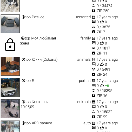


0
0
visibility
0 / 34474

ZIP 250


top
Разное
assorted
17 years ago


0
0
visibility
0 / 3875

ZIP 7


top
Моя любимая
family
17 years ago
lock


жена
0
0
visibility
0 / 1817

ZIP 11


top
Юкки (Собака)
animals
17 years ago


0
0
visibility
0 / 5491

ZIP 24


top
Я
portrait
17 years ago


0
+6
visibility
0 / 15395

ZIP 16


top
Конюшня
animals
17 years ago


19,05,09
0
0
visibility
0 / 15032

ZIP 99


top
ARC разное
auto
17 years ago


0
0