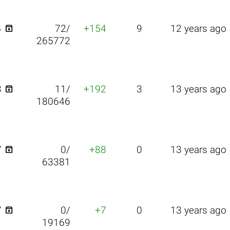

4
72/
+154
9
12 years ago
265772

3
11/
+192
3
13 years ago
180646

7
0/
+88
0
13 years ago
63381

7
0/
+7
0
13 years ago
19169