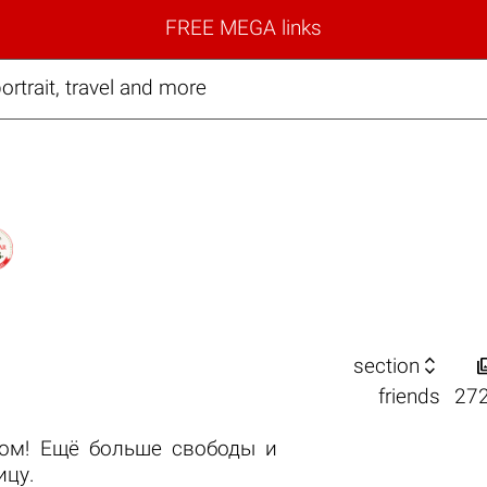
FREE MEGA links
ortrait, travel and more

section
friends
27
ом! Ещё больше свободы и
ицу.