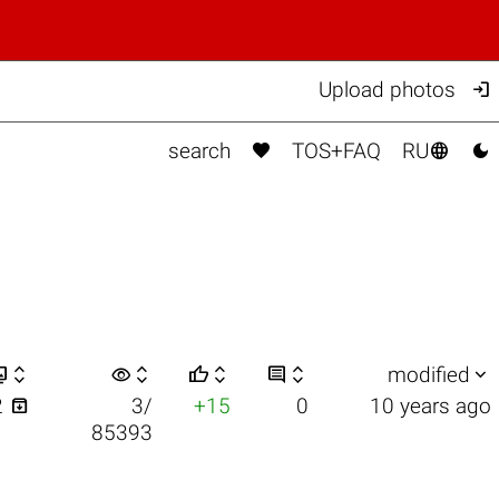

Upload photos



search
TOS+FAQ
RU


visibility






modified

2
3/
+15
0
10 years ago
85393