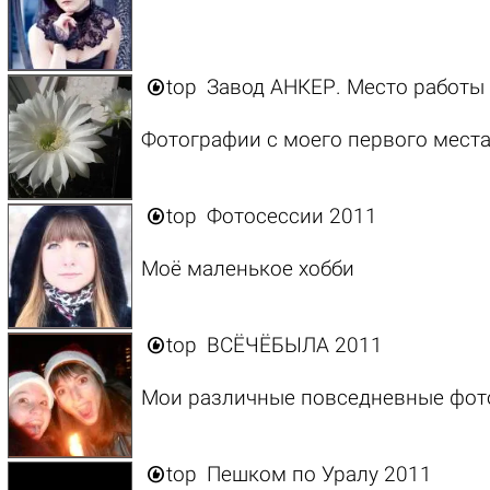

top
Завод АНКЕР. Место работы
Фотографии с моего первого места

top
Фотосессии 2011
Моё маленькое хобби

top
ВСЁЧЁБЫЛА 2011
Мои различные повседневные фоточ

top
Пешком по Уралу 2011