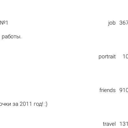
 №1
job
36
 работы.
portrait
1
friends
91
ки за 2011 год! :)
travel
13