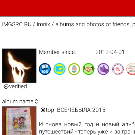
iMGSRC.RU
/
imnix / albums and photos of friends, p
Member since:
2012-04-01

verified

album name

top
ВСЁЧЁБЫЛА 2015
И снова новый год и новый альб
путешествий - теперь уже и за гран