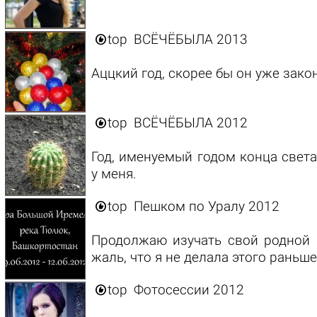

top
ВСЁЧЁБЫЛА 2013
Аццкий год, скорее бы он уже зако

top
ВСЁЧЁБЫЛА 2012
Год, именуемый годом конца света
у меня.

top
Пешком по Уралу 2012
Продолжаю изучать свой родной и
жаль, что я не делала этого раньше

top
Фотосессии 2012