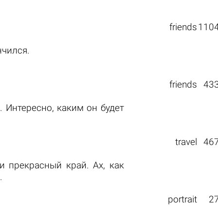
friends
110
нчился.
friends
43
. Интересно, каким он будет
travel
46
 прекрасный край. Ах, как
.
portrait
2