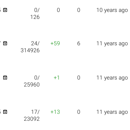

5
0/
0
0
10 years ago
126

7
24/
+59
6
11 years ago
314926

1
0/
+1
0
11 years ago
25960

5
17/
+13
0
11 years ago
23092