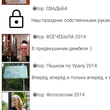

top
СВАДЬБА
lock
Наш праздник собственными рукам

top
ВСЁЧЁБЫЛА 2014
В предвкушении дембеля :)

top
Пешком по Уралу 2014
Вперёд, вперёд и только вперёд, к 

top
Фотосессии 2014