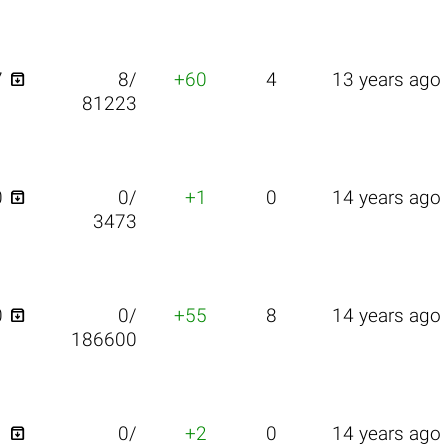

7
8/
+60
4
13 years ago
81223

0
0/
+1
0
14 years ago
3473

0
0/
+55
8
14 years ago
186600

1
0/
+2
0
14 years ago