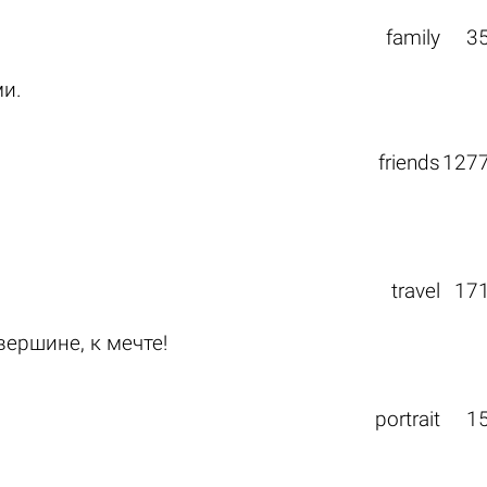
family
3
и.
friends
127
travel
17
вершине, к мечте!
portrait
1