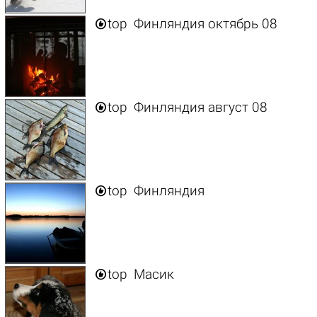

top
Финляндия октябрь 08

top
Финляндия август 08

top
Финляндия

top
Масик