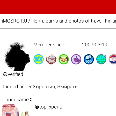
iMGSRC.RU
/
ille / albums and photos of travel, Fin
Member since:
2007-03-19

verified
Tagged under
Хорватия
,
Эмираты

album name

top
хрень