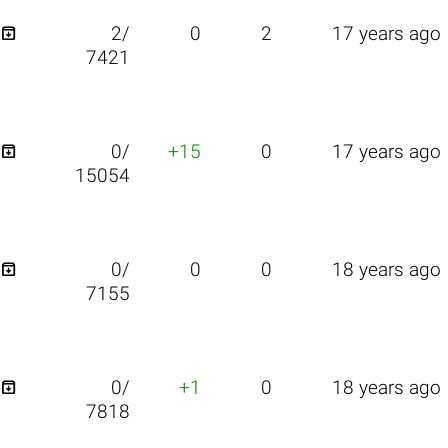

2/
0
2
17 years ago
7421

0/
+15
0
17 years ago
15054

0/
0
0
18 years ago
7155

0/
+1
0
18 years ago
7818