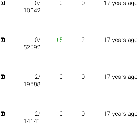

0/
0
0
17 years ago
10042

0/
+5
2
17 years ago
52692

2/
0
0
17 years ago
19688

2/
0
0
17 years ago
14141