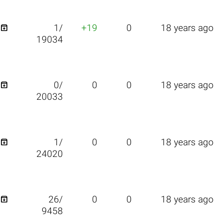

1/
+19
0
18 years ago
19034

0/
0
0
18 years ago
20033

1/
0
0
18 years ago
24020

26/
0
0
18 years ago
9458