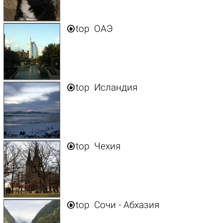

top
ОАЭ

top
Исландия

top
Чехия

top
Сочи - Абхазия