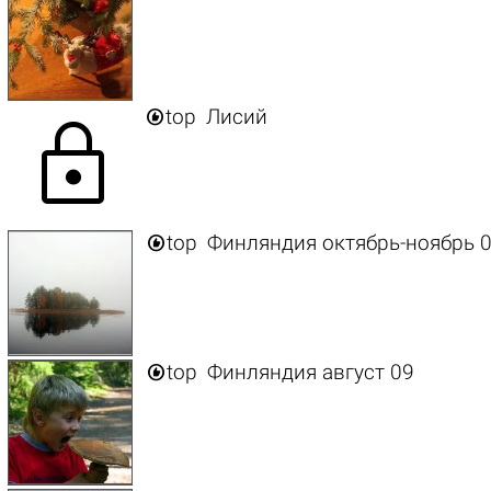

top
Лисий
lock

top
Финляндия октябрь-ноябрь 

top
Финляндия август 09