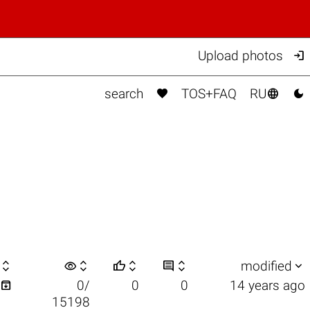

Upload photos



search
TOS+FAQ
RU

visibility






modified

0/
0
0
14 years ago
15198