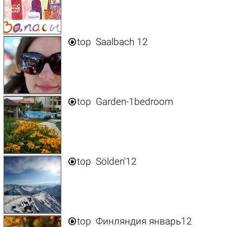

top
Saalbach 12

top
Garden-1bedroom

top
Sölden'12

top
Финляндия январь12