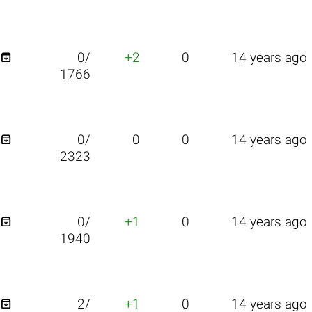

0/
+2
0
14 years ago
1766

0/
0
0
14 years ago
2323

0/
+1
0
14 years ago
1940

2/
+1
0
14 years ago