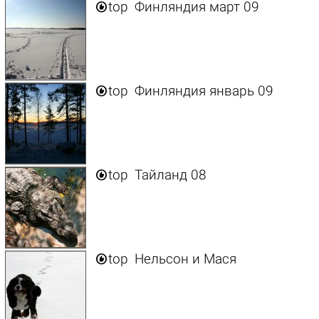

top
Финляндия март 09

top
Финляндия январь 09

top
Тайланд 08

top
Нельсон и Мася