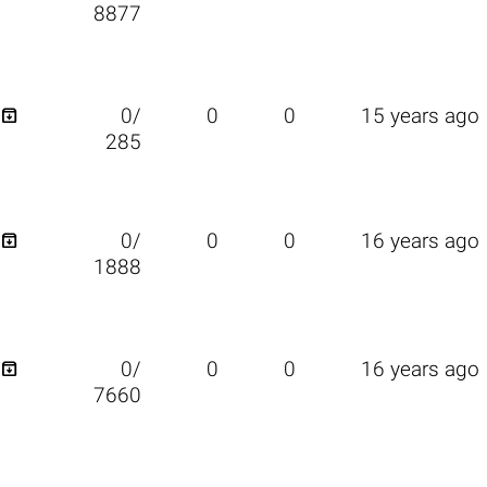
8877

0/
0
0
15 years ago
285

0/
0
0
16 years ago
1888

0/
0
0
16 years ago
7660