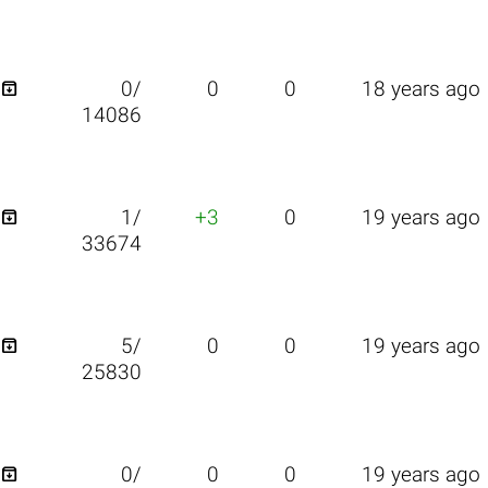

0/
0
0
18 years ago
14086

1/
+3
0
19 years ago
33674

5/
0
0
19 years ago
25830

0/
0
0
19 years ago