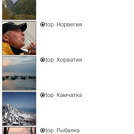

top
Норвегия

top
Хорватия

top
Камчатка

top
Рыбалка