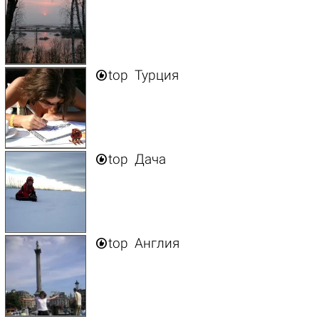

top
Турция

top
Дача

top
Англия