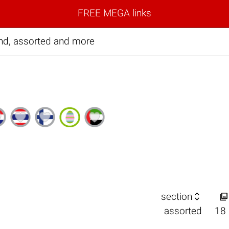
FREE MEGA links
land, assorted and more


section
assorted
18