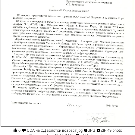




0
ООА на СД золотой возраст.jpg
JPG
ZIP 49 photo