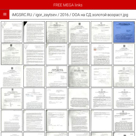
FREE MEGA links

iMGSRC.RU
/
igor_zaytsev
/
2016 / ООА на СД золотой возраст.jpg