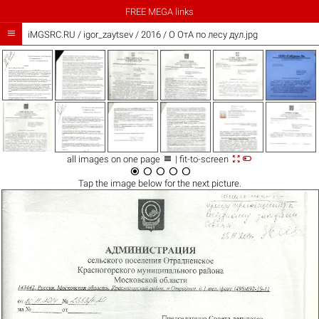
FREE MEGA links

iMGSRC.RU
/
igor_zaytsev
/
2016 / О ОтА по лесу дул.jpg



all images on one page
| fit-to-screen





Tap the
image
below for the next picture.