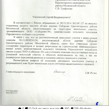




0
О ОтА по лесу дул.jpg
JPG
ZIP 49 photo