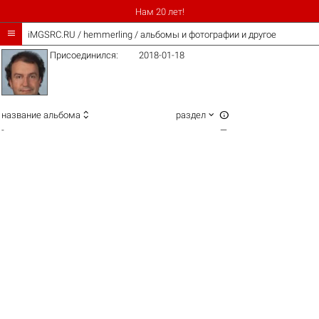
Нам 20 лет!

iMGSRC.RU
/
hemmerling / альбомы и фотографии и другое
Присоединился:
2018-01-18



название альбома
раздел
-
—