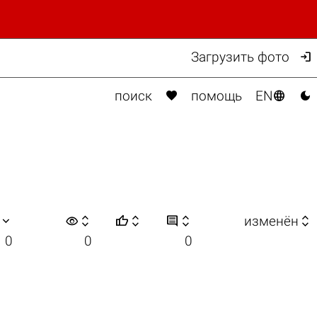

Загрузить фото



поиск
помощь
EN

visibility






изменён
0
0
0