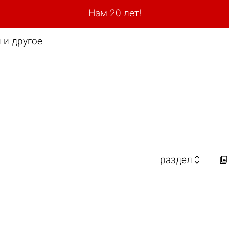
Нам 20 лет!
 и другое


раздел