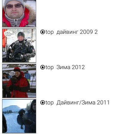

top
дайвинг 2009 2

top
Зима 2012

top
Дайвинг/Зима 2011