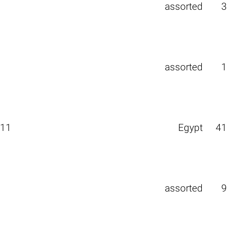
assorted
3
assorted
1
.11
Egypt
41
assorted
9