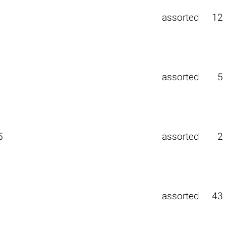
assorted
12
assorted
5
5
assorted
2
assorted
43