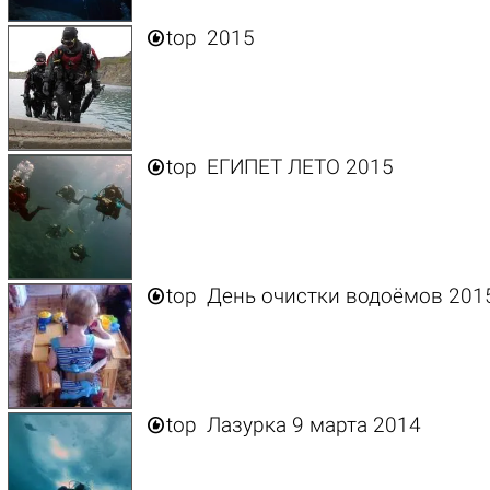

top
2015

top
ЕГИПЕТ ЛЕТО 2015

top
День очистки водоёмов 201

top
Лазурка 9 марта 2014