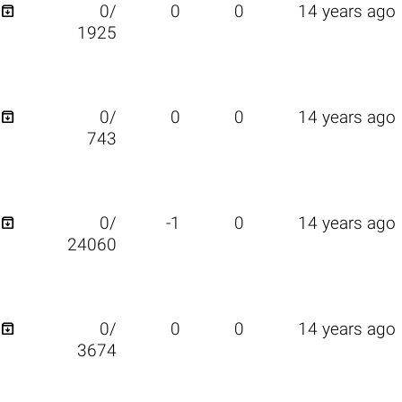

0/
0
0
14 years ago
1925

0/
0
0
14 years ago
743

0/
-1
0
14 years ago
24060

0/
0
0
14 years ago
3674