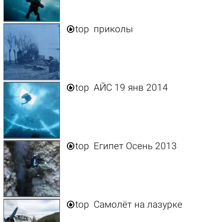

top
приколы

top
АЙС 19 янв 2014

top
Египет Осень 2013

top
Самолёт на лазурке