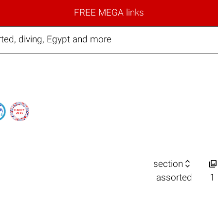
FREE MEGA links
ted, diving, Egypt and more


section
assorted
1