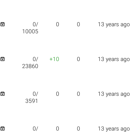

0/
0
0
13 years ago
10005

0/
+10
0
13 years ago
23860

0/
0
0
13 years ago
3591

0/
0
0
13 years ago