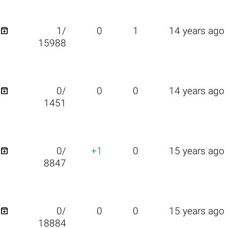

1/
0
1
14 years ago
15988

0/
0
0
14 years ago
1451

0/
+1
0
15 years ago
8847

0/
0
0
15 years ago
18884