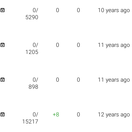

0/
0
0
10 years ago
5290

0/
0
0
11 years ago
1205

0/
0
0
11 years ago
898

0/
+8
0
12 years ago
15217