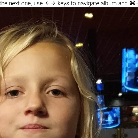

the next one, use
keys to navigate album and
⌘