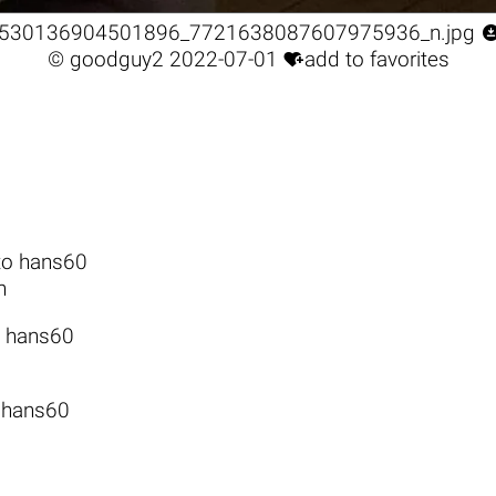
530136904501896_7721638087607975936_n.jpg

©
goodguy2
2022-07-01
add to favorites
 to hans60
n
to hans60
o hans60