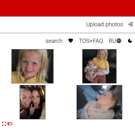

Upload photos



search
TOS+FAQ
RU


n