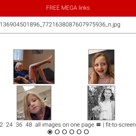
FREE MEGA links
30136904501896_7721638087607975936_n.jpg

12
24
36
48
all images on one page
| fit-to-scree





