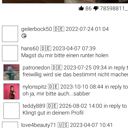


86
78598811_
geilerbock50
🇩🇪 2022-07-24 01:04
😘
hans60
🇩🇪 2023-04-07 07:39
Magst du mir bitte einen runter holen
patronedon
🇩🇪 2023-07-25 09:34
in reply
freiwillig wird sie das bestimmt nicht mache
nylonspitz
🇩🇪 2023-10-10 08:44
in reply 
oh ja, mir bitte auch...sabber
teddy889
🇩🇪 2026-08-02 14:00
in reply t
Klingt gut in deinem Profil
love4beauty71
🇺🇸 2023-04-07 10:41