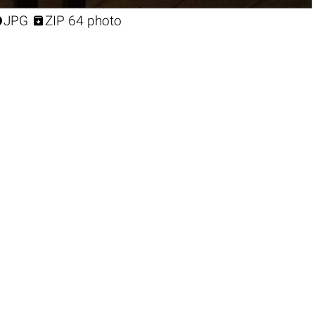


JPG
ZIP 64 photo