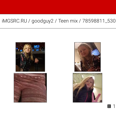
iMGSRC.RU
/
goodguy2
/
Teen mix / 78598811_5
