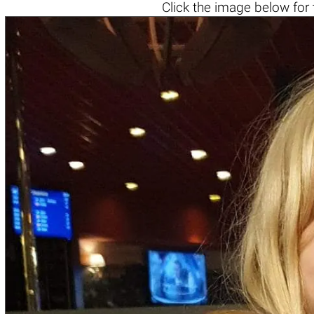
Click the
image below
for 