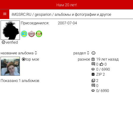
Нам 20 лет!

iMGSRC.RU
/
gesparion / альбомы и фотографии и другое
Присоединился:
2007-07-04

verified



название альбома
раздел


top
мое
разное
19 лет назад


0
0
visibility
0 / 6990

ZIP 2

Показано 1 альбомов
2

0
visibility
0/ 6990