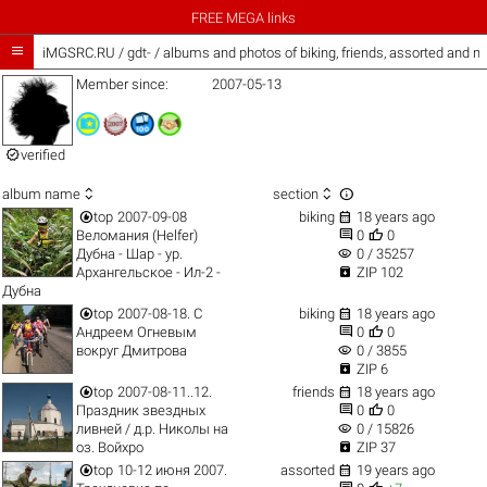
FREE MEGA links

iMGSRC.RU
/
gdt- / albums and photos of biking, friends, assorted and m
Member since:
2007-05-13

verified



album name
section


top
2007-09-08
biking
18 years ago


Веломания (Helfer)
0
0
visibility
Дубна - Шар - ур.
0 / 35257

Архангельское - Ил-2 -
ZIP 102
Дубна


top
2007-08-18. С
biking
18 years ago


Андреем Огневым
0
0
visibility
вокруг Дмитрова
0 / 3855

ZIP 6


top
2007-08-11..12.
friends
18 years ago


Праздник звездных
0
0
visibility
ливней / д.р. Николы на
0 / 15826

оз. Войхро
ZIP 37


top
10-12 июня 2007.
assorted
19 years ago