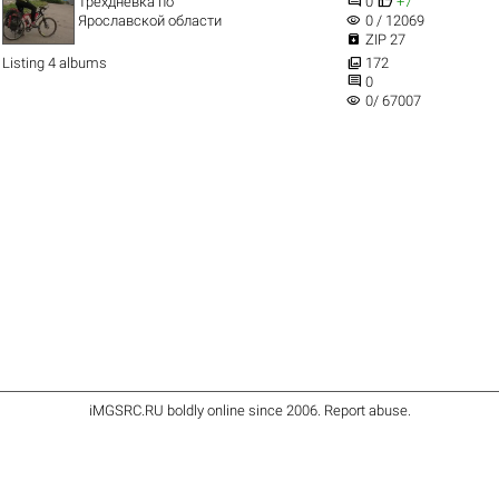


Трехдневка по
0
+7
visibility
Ярославской области
0 / 12069

ZIP 27

Listing 4 albums
172

0
visibility
0/ 67007
iMGSRC.RU
boldly online since 2006
.
Report abuse
.