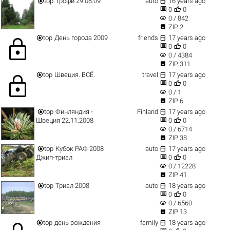


top
Трофи 29.08.09
auto
16 years ago


0
0
visibility
0 / 842

ZIP 2


top
День города 2009
friends
17 years ago
lock


0
0
visibility
0 / 4384

ZIP 311


top
Швеция. ВСЁ.
travel
17 years ago
lock


0
0
visibility
0 / 1

ZIP 6


top
Финляндия -
Finland
17 years ago


Швеция 22.11.2008
0
0
visibility
0 / 6714

ZIP 38


top
Кубок РАФ 2008
auto
17 years ago


Джип-триал
0
0
visibility
0 / 12228

ZIP 41


top
Триал 2008
auto
18 years ago


0
0
visibility
0 / 6560

ZIP 13


top
день рождения
family
18 years ago