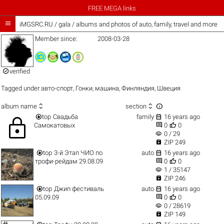
FREE MEGA links

iMGSRC.RU
/
gala / albums and photos of auto, family, travel and more
Member since:
2008-03-28

verified
Tagged under
авто-спорт
,
Гонки
,
машина
,
Финляндия
,
Швеция



album name
section


top
Свадьба
family
16 years ago
lock


Самокатовых
0
0
visibility
0 / 29

ZIP 249


top
3-й Этап ЧИО по
auto
16 years ago


трофи-рейдам 29.08.09
0
0
visibility
1 / 35147

ZIP 246


top
Джип фестиваль
auto
16 years ago


05.09.09
0
0
visibility
0 / 28619

ZIP 149