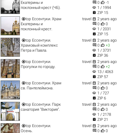


Екатерины и
0
-1
visibility
поклонный крест (ЧБ).
1 / 1994

ZIP 15


top
Ессентуки. Храм
travel
2 years ago


Екатерины и
0
0
visibility
поклонный крест.
1 / 2031

ZIP 15


top
Ессентуки.
travel
2 years ago


Храмовый комплекс
0
+3
visibility
Петра и Павла.
1 / 3731

ZIP 36


top
Ессентуки.
travel
2 years ago


Прогулки по городу.
0
+2
visibility
13 / 4063

ZIP 57


top
Ессентуки. Храм
travel
2 years ago


св. Пантелеймона.
0
0
visibility
1 / 727

ZIP 6


top
Ессентуки. Парк
travel
2 years ago


санатория "Виктория".
0
0
visibility
1 / 2178

ZIP 21


top
Ессентуки.
travel
2 years ago


Осень.
0
0