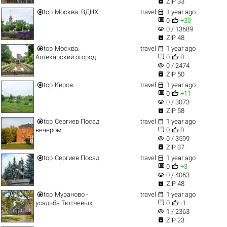

ZIP 33


top
Москва. ВДНХ
travel
1 year ago


0
+30
visibility
0 / 13689

ZIP 48


top
Москва.
travel
1 year ago


Аптекарский огород.
0
0
visibility
0 / 2474

ZIP 50


top
Киров
travel
1 year ago


0
+11
visibility
0 / 3073

ZIP 58


top
Сергиев Посад
travel
1 year ago


вечером
0
0
visibility
0 / 3599

ZIP 37


top
Сергиев Посад
travel
1 year ago


0
+3
visibility
0 / 4063

ZIP 48


top
Мураново -
travel
1 year ago


усадьба Тютчевых
0
-1
visibility
1 / 2363

ZIP 23