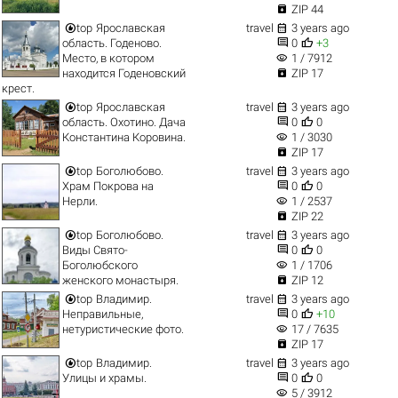

ZIP 44


top
Ярославская
travel
3 years ago


область. Годеново.
0
+3
visibility
Место, в котором
1 / 7912

находится Годеновский
ZIP 17
крест.


top
Ярославская
travel
3 years ago


область. Охотино. Дача
0
0
visibility
Константина Коровина.
1 / 3030

ZIP 17


top
Боголюбово.
travel
3 years ago


Храм Покрова на
0
0
visibility
Нерли.
1 / 2537

ZIP 22


top
Боголюбово.
travel
3 years ago


Виды Свято-
0
0
visibility
Боголюбского
1 / 1706

женского монастыря.
ZIP 12


top
Владимир.
travel
3 years ago


Неправильные,
0
+10
visibility
нетуристические фото.
17 / 7635

ZIP 17


top
Владимир.
travel
3 years ago


Улицы и храмы.
0
0
visibility
5 / 3912