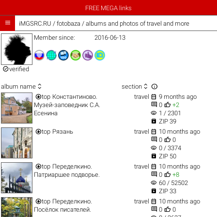
FREE MEGA links

iMGSRC.RU
/
fotobaza / albums and photos of travel and more
Member since:
2016-06-13

verified



album name
section


top
Константиново.
travel
9 months ago


Музей-заповедник С.А.
0
+2
visibility
Есенина
1 / 2301

ZIP 39


top
Рязань
travel
10 months ago


0
0
visibility
0 / 3374

ZIP 50


top
Переделкино.
travel
10 months ago


Патриаршее подворье.
0
+8
visibility
60 / 52502

ZIP 33


top
Переделкино.
travel
10 months ago


Посёлок писателей.
0
0