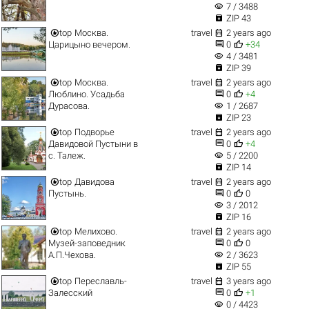
visibility
7 / 3488

ZIP 43


top
Москва.
travel
2 years ago


Царицыно вечером.
0
+34
visibility
4 / 3481

ZIP 39


top
Москва.
travel
2 years ago


Люблино. Усадьба
0
+4
visibility
Дурасова.
1 / 2687

ZIP 23


top
Подворье
travel
2 years ago


Давидовой Пустыни в
0
+4
visibility
с. Талеж.
5 / 2200

ZIP 14


top
Давидова
travel
2 years ago


Пустынь.
0
0
visibility
3 / 2012

ZIP 16


top
Мелихово.
travel
2 years ago


Музей-заповедник
0
0
visibility
А.П.Чехова.
2 / 3623

ZIP 55


top
Переславль-
travel
3 years ago


Залесский
0
+1
visibility
0 / 4423