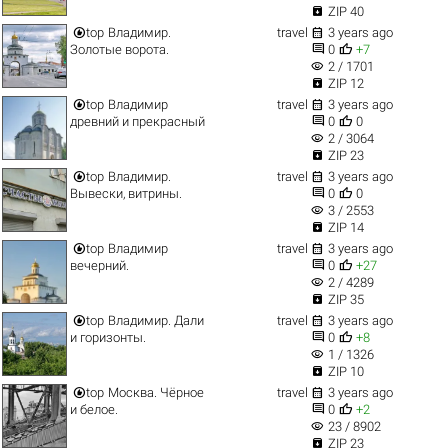

ZIP 40


top
Владимир.
travel
3 years ago


Золотые ворота.
0
+7
visibility
2 / 1701

ZIP 12


top
Владимир
travel
3 years ago


древний и прекрасный
0
0
visibility
2 / 3064

ZIP 23


top
Владимир.
travel
3 years ago


Вывески, витрины.
0
0
visibility
3 / 2553

ZIP 14


top
Владимир
travel
3 years ago


вечерний.
0
+27
visibility
2 / 4289

ZIP 35


top
Владимир. Дали
travel
3 years ago


и горизонты.
0
+8
visibility
1 / 1326

ZIP 10


top
Москва. Чёрное
travel
3 years ago


и белое.
0
+2
visibility
23 / 8902

ZIP 23