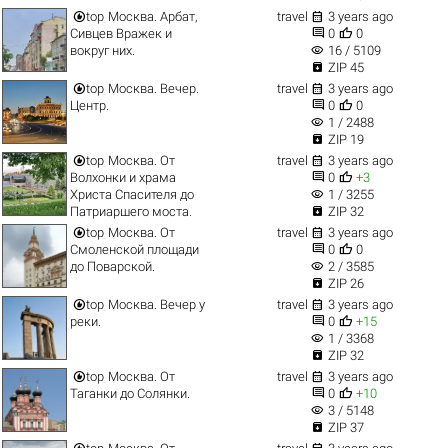


top
Москва. Арбат,
travel
3 years ago


Сивцев Вражек и
0
0
visibility
вокруг них.
16 / 5109

ZIP 45


top
Москва. Вечер.
travel
3 years ago


Центр.
0
0
visibility
1 / 2488

ZIP 19


top
Москва. От
travel
3 years ago


Волхонки и храма
0
+3
visibility
Христа Спасителя до
1 / 3255

Патриаршего моста.
ZIP 32


top
Москва. От
travel
3 years ago


Смоленской площади
0
0
visibility
до Поварской.
2 / 3585

ZIP 26


top
Москва. Вечер у
travel
3 years ago


реки.
0
+15
visibility
1 / 3368

ZIP 32


top
Москва. От
travel
3 years ago


Таганки до Солянки.
0
+10
visibility
3 / 5148

ZIP 37

