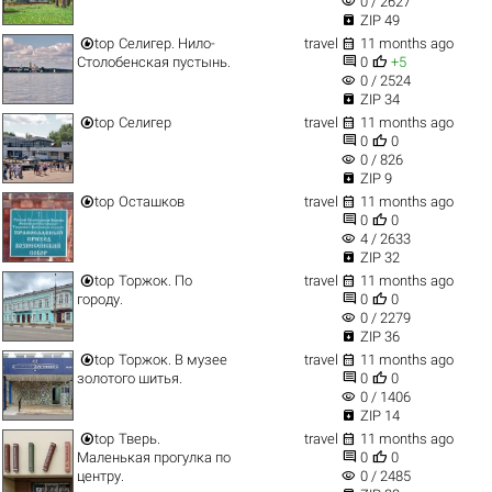
visibility
0 / 2627

ZIP 49


top
Селигер. Нило-
travel
11 months ago


Столобенская пустынь.
0
+5
visibility
0 / 2524

ZIP 34


top
Селигер
travel
11 months ago


0
0
visibility
0 / 826

ZIP 9


top
Осташков
travel
11 months ago


0
0
visibility
4 / 2633

ZIP 32


top
Торжок. По
travel
11 months ago


городу.
0
0
visibility
0 / 2279

ZIP 36


top
Торжок. В музее
travel
11 months ago


золотого шитья.
0
0
visibility
0 / 1406

ZIP 14


top
Тверь.
travel
11 months ago


Маленькая прогулка по
0
0
visibility
центру.
0 / 2485