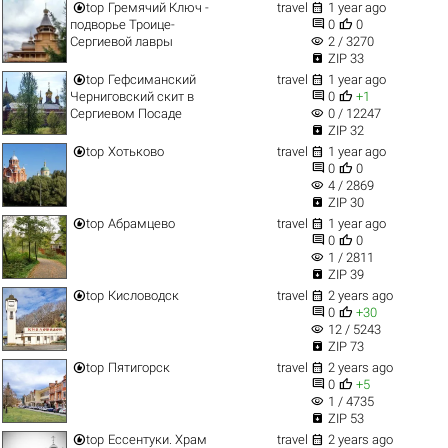


top
Гремячий Ключ -
travel
1 year ago


подворье Троице-
0
0
visibility
Сергиевой лавры
2 / 3270

ZIP 33


top
Гефсиманский
travel
1 year ago


Черниговский скит в
0
+1
visibility
Сергиевом Посаде
0 / 12247

ZIP 32


top
Хотьково
travel
1 year ago


0
0
visibility
4 / 2869

ZIP 30


top
Абрамцево
travel
1 year ago


0
0
visibility
1 / 2811

ZIP 39


top
Кисловодск
travel
2 years ago


0
+30
visibility
12 / 5243

ZIP 73


top
Пятигорск
travel
2 years ago


0
+5
visibility
1 / 4735

ZIP 53


top
Ессентуки. Храм
travel
2 years ago