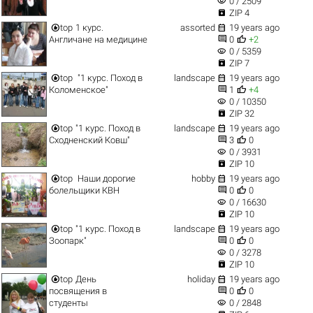
visibility
0 / 2509

ZIP 4


top
1 курс.
assorted
19 years ago


Англичане на медицине
0
+2
visibility
0 / 5359

ZIP 7


top
"1 курс. Поход в
landscape
19 years ago


Коломенское"
1
+4
visibility
0 / 10350

ZIP 32


top
"1 курс. Поход в
landscape
19 years ago


Сходненский Ковш"
3
0
visibility
0 / 3931

ZIP 10


top
Наши дорогие
hobby
19 years ago


болельщики КВН
0
0
visibility
0 / 16630

ZIP 10


top
"1 курс. Поход в
landscape
19 years ago


Зоопарк"
0
0
visibility
0 / 3278

ZIP 10


top
День
holiday
19 years ago


посвящения в
0
0
visibility
студенты
0 / 2848