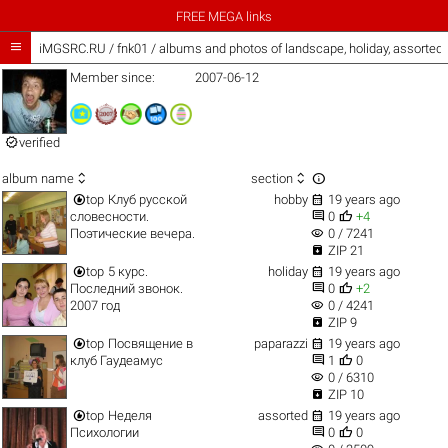
FREE MEGA links

iMGSRC.RU
/
fnk01 / albums and photos of landscape, holiday, assorted
Member since:
2007-06-12

verified



album name
section


top
Клуб русской
hobby
19 years ago


словесности.
0
+4
visibility
Поэтические вечера.
0 / 7241

ZIP 21


top
5 курс.
holiday
19 years ago


Последний звонок.
0
+2
visibility
2007 год
0 / 4241

ZIP 9


top
Посвящение в
paparazzi
19 years ago


клуб Гаудеамус
1
0
visibility
0 / 6310

ZIP 10


top
Неделя
assorted
19 years ago


Психологии
0
0