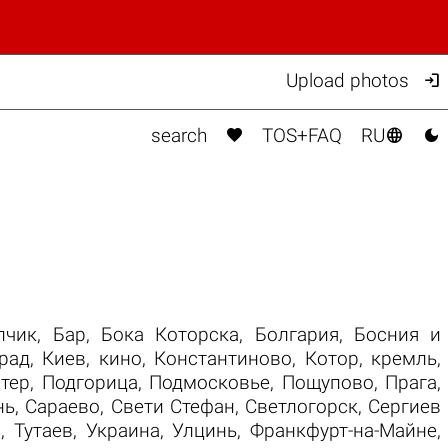

Upload photos



search
TOS+FAQ
RU
лчик
,
Бар
,
Бока Которска
,
Болгария
,
Босния и
рад
,
Киев
,
кино
,
Константиново
,
Котор
,
кремль
,
тер
,
Подгорица
,
Подмосковье
,
Пощупово
,
Прага
,
нь
,
Сараево
,
Свети Стефан
,
Светлогорск
,
Сергиев
и
,
Тутаев
,
Украина
,
Улцинь
,
Франкфурт-на-Майне
,