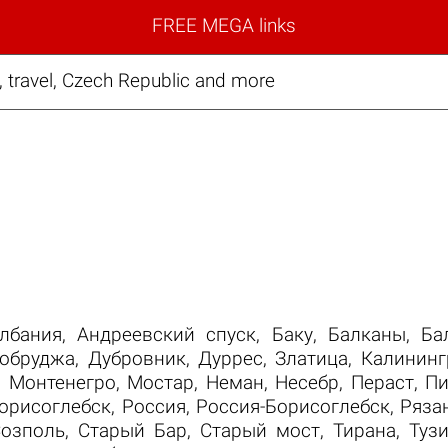
FREE MEGA links
 travel, Czech Republic and more
лбания
,
Андреевский спуск
,
Баку
,
Балканы
,
Ба
обруджа
,
Дубровник
,
Дуррес
,
Златица
,
Калининг
,
Монтенегро
,
Мостар
,
Неман
,
Несебр
,
Пераст
,
Пи
орисоглебск
,
Россия
,
Россия-Борисоглебск
,
Ряза
Созполь
,
Старый Бар
,
Старый мост
,
Тирана
,
Туз