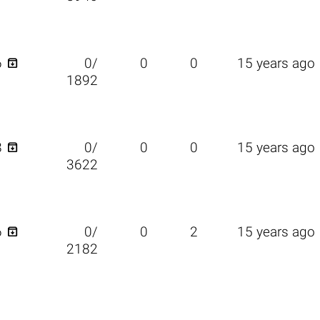

6
0/
0
0
15 years ago
1892

8
0/
0
0
15 years ago
3622

6
0/
0
2
15 years ago
2182