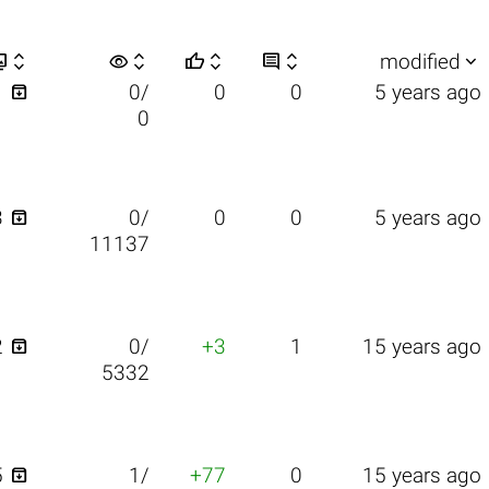


visibility






modified

1
0/
0
0
5 years ago
0

3
0/
0
0
5 years ago
11137

2
0/
+3
1
15 years ago
5332

5
1/
+77
0
15 years ago