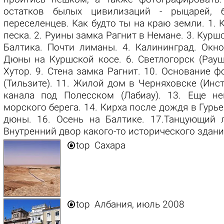
остатков былых цивилизаций - рыцарей, 
переселенцев. Как будто ты на краю земли. 1. 
песка. 2. Руины замка Рагнит в Немане. 3. Курш
Балтика. Почти лиманы. 4. Калининград. Окно
Дюны на Куршской косе. 6. Светлогорск (Рауше
Хутор. 9. Стена замка Рагнит. 10. Основание ф
(Тильзите). 11. Жилой дом в Черняховске (Инст
канала под Полесском (Лабиау). 13. Еще не
морского берега. 14. Кирха после дождя в Гурье
дюны. 16. Осень на Балтике. 17.Танцующий 
Внутренний двор какого-то исторического здания

top
Сахара

top
Албания, июль 2008