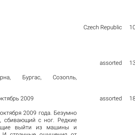
Czech Republic
1
assorted
1
арна, Бургас, Созопль,
октябрь 2009
assorted
1
октября 2009 года. Безумно
, сбивающий с ног. Редкие
яющие выйти из машины и
. И странные ощущения от