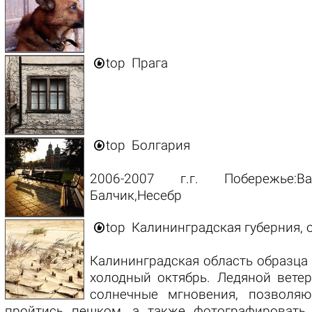

top
Прага

top
Болгария
2006-2007 г.г. Побережье:В
Балчик,Несебр

top
Калининградская губерния, 
Калининградская область образца 
холодный октябрь. Ледяной ветер
солнечные мгновения, позвол
пройтись пешком, а также фотографировать