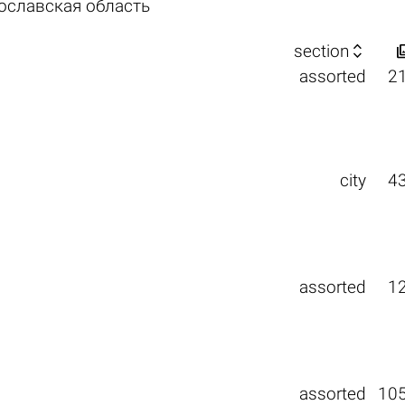
ославская область

section
assorted
2
city
4
assorted
1
assorted
10