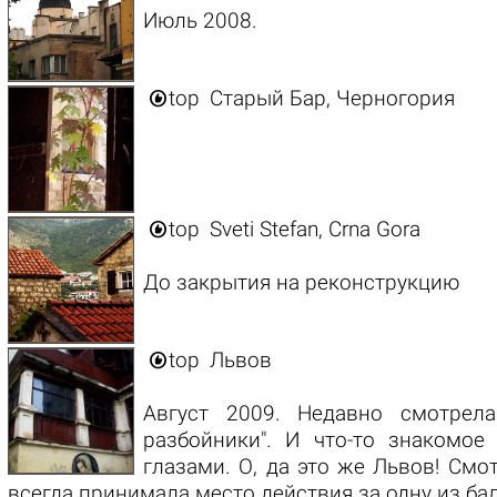
Июль 2008.

top
Старый Бар, Черногория

top
Sveti Stefan, Crna Gora
До закрытия на реконструкцию

top
Львов
Август 2009. Недавно смотрел
разбойники". И что-то знакомое
глазами. О, да это же Львов! См
всегда принимала место действия за одну из ба