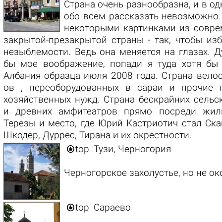
Cтрана очень разнообразна, и в о
обо всем рассказать невозможно.
некоторыми картинками из совре
закрытой-презакрытой страны - так, чтобы из
незыблемости. Ведь она меняется на глазах. 
бы мое воображение, попади я туда хотя бы 
Албания образца июля 2008 года. Страна вело
ов , переоборудованных в сараи и прочие
хозяйственных нужд. Страна бескрайних сельс
и древних амфитеатров прямо посреди жил
Терезы и место, где Юрий Кастриотич стал Ск
Шкодер, Дуррес, Тирана и их окрестности.

top
Тузи, Черногория
Черногорское захолустье, но не ок

top
Сараево