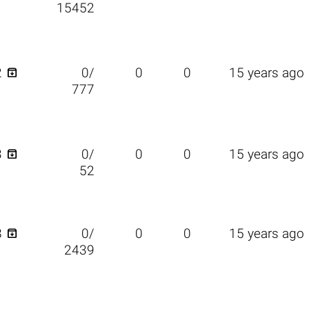
15452

2
0/
0
0
15 years ago
777

3
0/
0
0
15 years ago
52

8
0/
0
0
15 years ago
2439