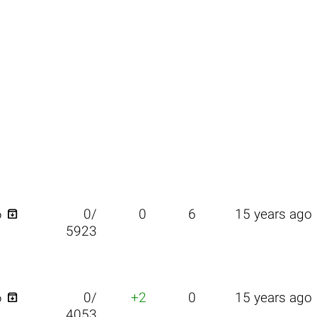

6
0/
0
6
15 years ago
5923

6
0/
+2
0
15 years ago
4053