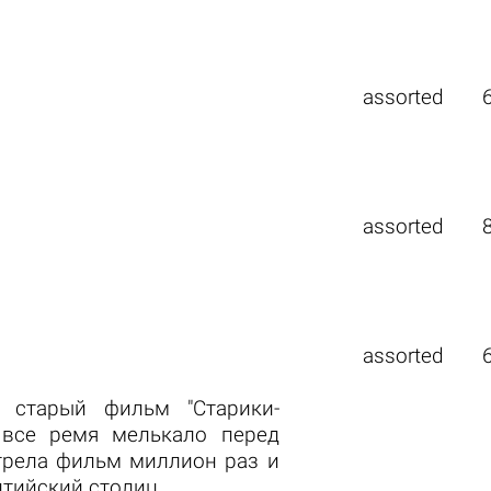
assorted
assorted
assorted
а старый фильм "Старики-
 все ремя мелькало перед
отрела фильм миллион раз и
лтийский столиц.