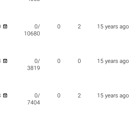

0
0/
0
2
15 years ago
10680

3
0/
0
0
15 years ago
3819

8
0/
0
2
15 years ago
7404