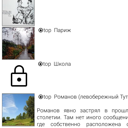

top
Париж

top
Школа
lock

top
Романов (левобережный Тут
Романов явно застрял в прош
столетии. Там нет иного сообщен
где собственно расположена о