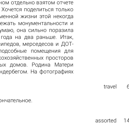
дном отдельно взятом отчете
 Хочется поделиться только
менной жизни этой некогда
бежать монументальности и
Думаю, она сильно поразила
года на два раньше. Итак,
сипедов, мерседесов и ДОТ-
 подсобные помещения для
кохозяйственных просторов
ых домов. Родина Матери
андербегом. На фотографиях
travel
ончательное.
assorted
1