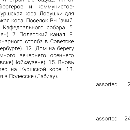
бюргеров и коммунистов-
Куршская коса. Ловушки для
ская коса. Поселок Рыбачий.
 Кафедрального собора. 5.
н). 7. Полесский канал. 8.
онарного столба в Советске
ербурге). 12. Дом на берегу
много вечернего осеннего
вске(Нойхаузене). 15. Вновь
лес на Куршской косе. 18.
 в Полесске (Лабиау).
assorted
assorted
2