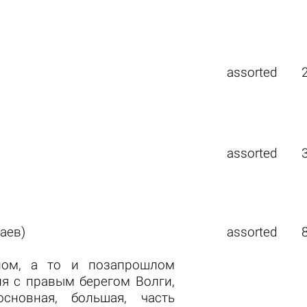
assorted
assorted
аев)
assorted
лом, а то и позапрошлом
ия с правым берегом Волги,
сновная, большая, часть