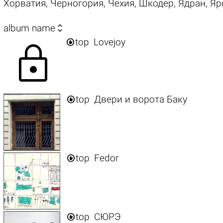
Хорватия
,
Черногория
,
Чехия
,
Шкодер
,
Ядран
,
Яр

album name

top
Lovejoy
lock

top
Двери и ворота Баку

top
Fedor

top
СЮРЭ