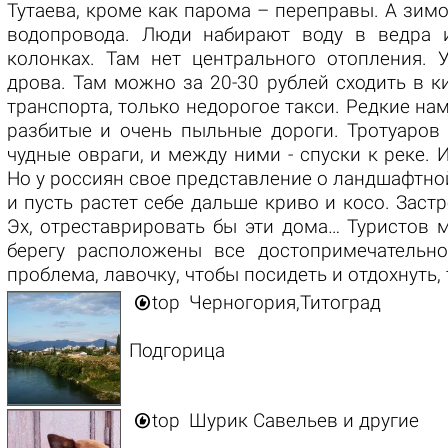
Тутаева, кроме как парома – переправы. А зимо
водопровода. Люди набирают воду в ведра 
колонках. Там нет центрального отопления.
дрова. Там можно за 20-30 рублей сходить в к
транспорта, только недорогое такси. Редкие на
разбитые и очень пыльные дороги. Тротуаров 
чудные овраги, и между ними - спуски к реке. 
Но у россиян свое представление о ландшафтной
и пусть растет себе дальше криво и косо. Застр
Эх, отреставрировать бы эти дома… Туристов 
берегу расположены все достопримечательно
проблема, лавочку, чтобы посидеть и отдохнуть,

top
Черногория,Титоград
Подгорица

top
Шурик Савельев и другие