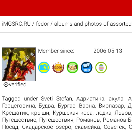
iMGSRC.RU
/
fedor / albums and photos of assorted,
Member since:
2006-05-13

verified
Tagged under
Sveti Stefan
,
Адриатика
,
акула
,
А
Герцеговина
,
Будва
,
Бургас
,
Варна
,
Вирпазар
,
Д
Крещатик
,
крыши
,
Куршская коса
,
лодка
,
Львов
Путешествие
,
Путешествия
,
Романов
,
Романов-Б
Посад
,
Скадарское озеро
,
скамейка
,
Советск
,