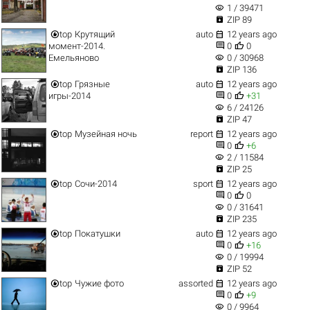
visibility
1 / 39471

ZIP 89


top
Крутящий
auto
12 years ago


момент-2014.
0
0
visibility
Емельяново
0 / 30968

ZIP 136


top
Грязные
auto
12 years ago


игры-2014
0
+31
visibility
6 / 24126

ZIP 47


top
Музейная ночь
report
12 years ago


0
+6
visibility
2 / 11584

ZIP 25


top
Сочи-2014
sport
12 years ago


0
0
visibility
0 / 31641

ZIP 235


top
Покатушки
auto
12 years ago


0
+16
visibility
0 / 19994

ZIP 52


top
Чужие фото
assorted
12 years ago


0
+9
visibility
0 / 9964