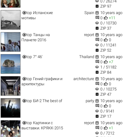
visibility
0 / 26274

ZIP 97


top
Испанские
Spain
10 years ago


мотивы
0
+11
visibility
0 / 10730

ZIP 37


top
Танцы на
report
10 years ago


Планете-2016
0
0
visibility
0 / 11241

ZIP 52


top
7° 46'
Thailand
10 years ago


0
+7
visibility
1 / 51182

ZIP 84


top
Гений графики и
architecture
10 years ago


архитектуры
0
0
visibility
0 / 10275

ZIP 47


top
БИ-2 The best of
party
10 years ago


0
0
visibility
0 / 9141

ZIP 17


top
Картинки с
report
10 years ago


выставки. КРЯКК-2015
0
+1
visibility
0 / 7212