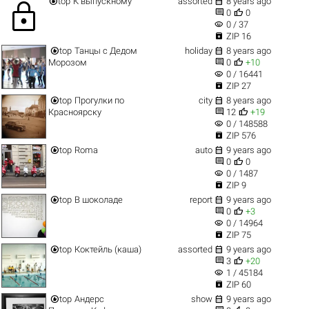


top
К выпускному
assorted
8 years ago
lock


0
0
visibility
0 / 37

ZIP 16


top
Танцы с Дедом
holiday
8 years ago


Морозом
0
+10
visibility
0 / 16441

ZIP 27


top
Прогулки по
city
8 years ago


Красноярску
12
+19
visibility
0 / 148588

ZIP 576


top
Roma
auto
9 years ago


0
0
visibility
0 / 1487

ZIP 9


top
В шоколаде
report
9 years ago


0
+3
visibility
0 / 14964

ZIP 75


top
Коктейль (каша)
assorted
9 years ago


3
+20
visibility
1 / 45184

ZIP 60


top
Андерс
show
9 years ago