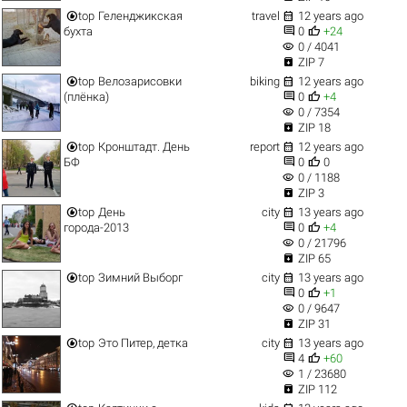


top
Геленджикская
travel
12 years ago


бухта
0
+24
visibility
0 / 4041

ZIP 7


top
Велозарисовки
biking
12 years ago


(плёнка)
0
+4
visibility
0 / 7354

ZIP 18


top
Кронштадт. День
report
12 years ago


БФ
0
0
visibility
0 / 1188

ZIP 3


top
День
city
13 years ago


города-2013
0
+4
visibility
0 / 21796

ZIP 65


top
Зимний Выборг
city
13 years ago


0
+1
visibility
0 / 9647

ZIP 31


top
Это Питер, детка
city
13 years ago


4
+60
visibility
1 / 23680

ZIP 112