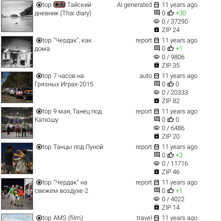


top
✦Ai
Тайский
AI generated
11 years ago


дневник (Thai diary)
0
+30
visibility
0 / 37290

ZIP 24


top
"Чердак", как
report
11 years ago


дома
0
+1
visibility
0 / 9806

ZIP 35


top
7 часов на
auto
11 years ago


Грязных Играх-2015
0
0
visibility
0 / 20333

ZIP 82


top
9 мая, Танец под
report
11 years ago


Катюшу
0
0
visibility
0 / 6486

ZIP 20


top
Танцы под Луной
report
11 years ago


0
+3
visibility
0 / 11716

ZIP 46


top
"Чердак" на
report
11 years ago


свежем воздухе-2
0
+1
visibility
0 / 4022

ZIP 14


top
AMS (film)
travel
11 years ago