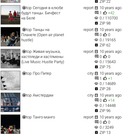

ZIP 22


top
Сегодня в клюбе
report
10 years ago


будут танцы. Бичфест
1
+42
visibility
на Белё
0 / 110700

ZIP 98


top
Танцы на
report
10 years ago


Планете (Open air planet
0
0
visibility
hustle)
0 / 19165

ZIP 62


top
Живая музыка,
report
10 years ago


хастлледи и хастлмены
0
0
visibility
(Live Music Hustle Party)
0 / 15643

ZIP 75


top
Про Питер
city
10 years ago


1
+1
visibility
0 / 14689

ZIP 28


top
Амстердам
city
10 years ago


0
+14
visibility
0 / 14448

ZIP 96


top
Танго-манго
report
10 years ago


0
0
visibility
0 / 3249

ZIP 13