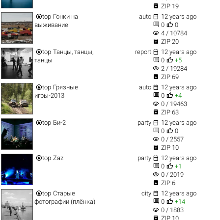

ZIP 19


top
Гонки на
auto
12 years ago


выживание
0
0
visibility
4 / 10784

ZIP 20


top
Танцы, танцы,
report
12 years ago


танцы
0
+5
visibility
2 / 19284

ZIP 69


top
Грязные
auto
12 years ago


игры-2013
0
+4
visibility
0 / 19463

ZIP 63


top
Би-2
party
12 years ago


0
0
visibility
0 / 2557

ZIP 10


top
Zaz
party
12 years ago


0
+1
visibility
0 / 2019

ZIP 6


top
Старые
city
12 years ago


фотографии (плёнка)
0
+14
visibility
0 / 1883

ZIP 10