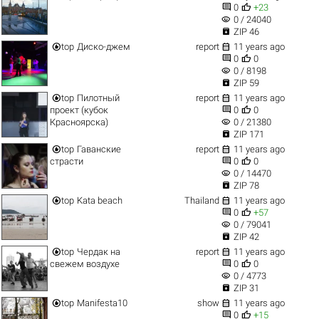


0
+23
visibility
0 / 24040

ZIP 46


top
Диско-джем
report
11 years ago


0
0
visibility
0 / 8198

ZIP 59


top
Пилотный
report
11 years ago


проект (кубок
0
0
visibility
Красноярска)
0 / 21380

ZIP 171


top
Гаванские
report
11 years ago


страсти
0
0
visibility
0 / 14470

ZIP 78


top
Kata beach
Thailand
11 years ago


0
+57
visibility
0 / 79041

ZIP 42


top
Чердак на
report
11 years ago


свежем воздухе
0
0
visibility
0 / 4773

ZIP 31


top
Manifesta10
show
11 years ago


0
+15