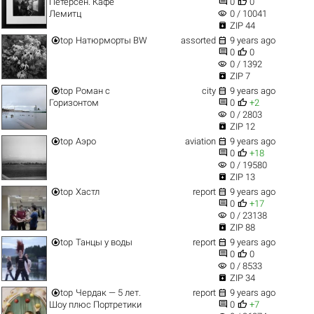


Петерсен. Кафе
0
0
visibility
Лемитц
0 / 10041

ZIP 44


top
Натюрморты BW
assorted
9 years ago


0
0
visibility
0 / 1392

ZIP 7


top
Роман с
city
9 years ago


Горизонтом
0
+2
visibility
0 / 2803

ZIP 12


top
Аэро
aviation
9 years ago


0
+18
visibility
0 / 19580

ZIP 13


top
Хастл
report
9 years ago


0
+17
visibility
0 / 23138

ZIP 88


top
Танцы у воды
report
9 years ago


0
0
visibility
0 / 8533

ZIP 34


top
Чердак — 5 лет.
report
9 years ago


Шоу плюс Портретики
0
+7