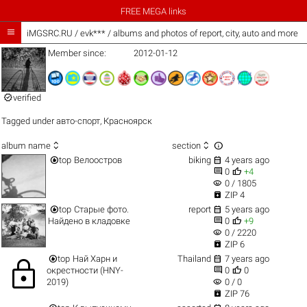
FREE MEGA links

iMGSRC.RU
/
evk*** / albums and photos of report, city, auto and more
Member since:
2012-01-12

verified
Tagged under
авто-спорт
,
Красноярск



album name
section


top
Велоостров
biking
4 years ago


0
+4
visibility
0 / 1805

ZIP 4


top
Старые фото.
report
5 years ago


Найдено в кладовке
0
+9
visibility
0 / 2220

ZIP 6


top
Най Харн и
Thailand
7 years ago
lock


окрестности (HNY-
0
0
visibility
2019)
0 / 0

ZIP 76