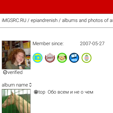
iMGSRC.RU
/
epiandrenish / albums and photos of as
Member since:
2007-05-27

verified

album name

top
Обо всем и не о чем