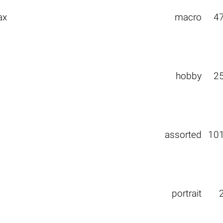
ах
macro
4
hobby
2
assorted
10
portrait