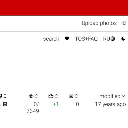

Upload photos



search
TOS+FAQ
RU


visibility






modified

8
0/
+1
0
17 years ago
7349