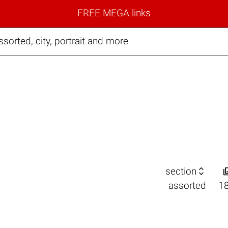
FREE MEGA links
sorted, city, portrait and more

section
assorted
1