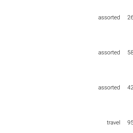
assorted
2
assorted
5
assorted
4
travel
9