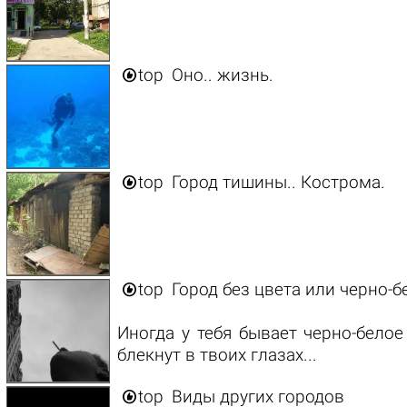

top
Оно.. жизнь.

top
Город тишины.. Кострома.

top
Город без цвета или черно-б
Иногда у тебя бывает черно-белое
блекнут в твоих глазах...

top
Виды других городов