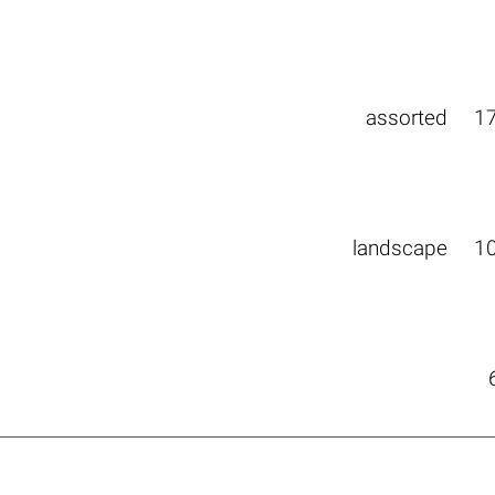
assorted
1
landscape
1