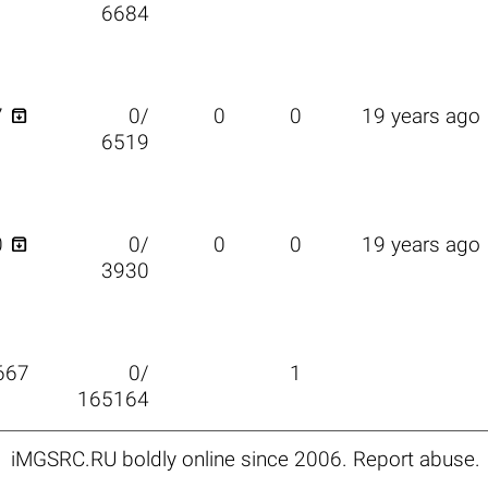
6684

7
0/
0
0
19 years ago
6519

0
0/
0
0
19 years ago
3930
667
0/
1
165164
iMGSRC.RU
boldly online since 2006
.
Report abuse
.