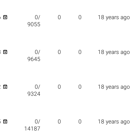

6
0/
0
0
18 years ago
9055

8
0/
0
0
18 years ago
9645

2
0/
0
0
18 years ago
9324

5
0/
0
0
18 years ago
14187