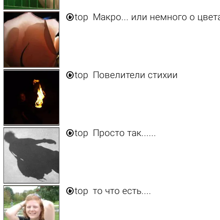

top
Макро... или немного о цвет

top
Повелители стихии

top
Просто так......

top
то что есть....