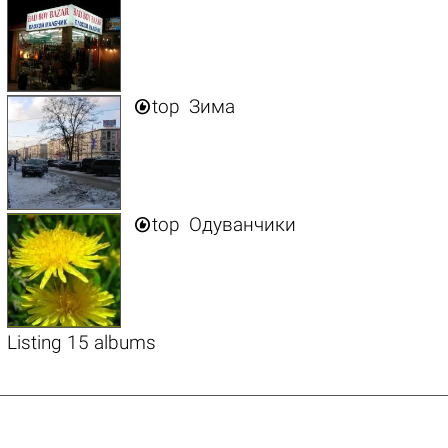

top
Зима

top
Одуванчики
Listing 15 albums