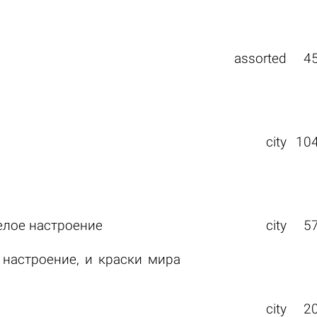
assorted
4
city
10
елое настроение
city
5
 настроение, и краски мира
city
2