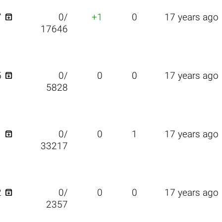

7
0/
+1
0
17 years ago
17646

5
0/
0
0
17 years ago
5828

1
0/
0
1
17 years ago
33217

2
0/
0
0
17 years ago
2357