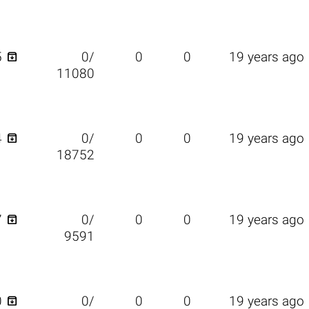

5
0/
0
0
19 years ago
11080

4
0/
0
0
19 years ago
18752

7
0/
0
0
19 years ago
9591

0
0/
0
0
19 years ago