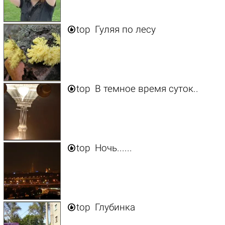

top
Гуляя по лесу

top
В темное время суток..

top
Ночь......

top
Глубинка