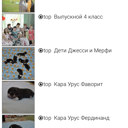

top
Выпускной 4 класс

top
Дети Джесси и Мерфи

top
Кара Урус Фаворит

top
Кара Урус Фердинанд