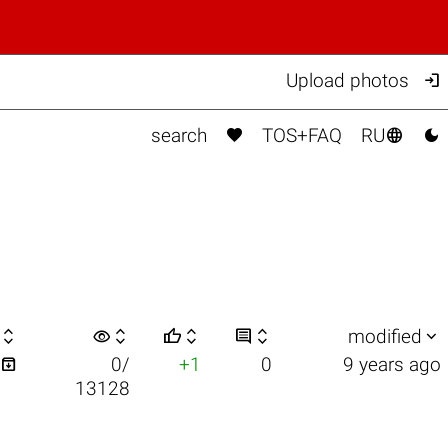

Upload photos



search
TOS+FAQ
RU

visibility






modified

0/
+1
0
9 years ago
13128