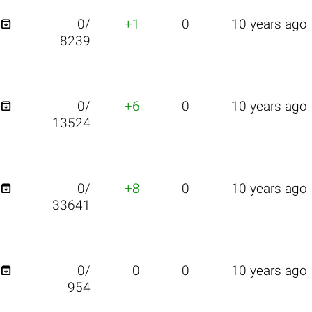

0/
+1
0
10 years ago
8239

0/
+6
0
10 years ago
13524

0/
+8
0
10 years ago
33641

0/
0
0
10 years ago
954