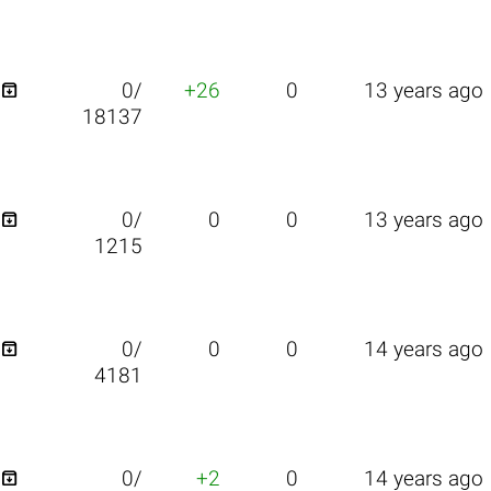

0/
+26
0
13 years ago
18137

0/
0
0
13 years ago
1215

0/
0
0
14 years ago
4181

0/
+2
0
14 years ago