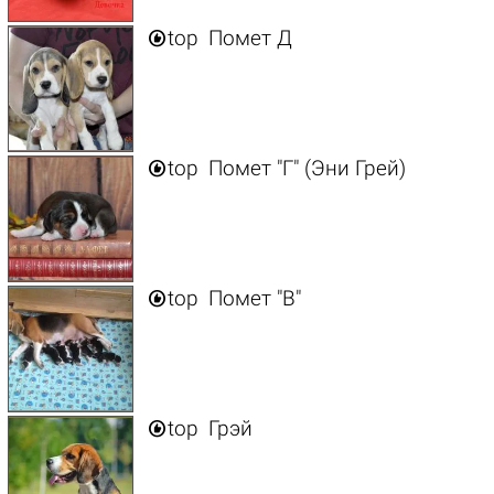

top
Помет Д

top
Помет "Г" (Эни Грей)

top
Помет "В"

top
Грэй