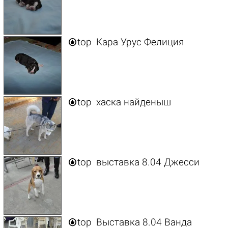

top
Кара Урус Фелиция

top
хаска найденыш

top
выставка 8.04 Джесси

top
Выставка 8.04 Ванда