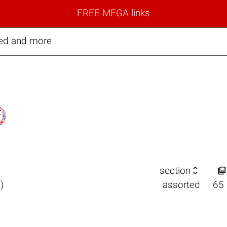
FREE MEGA links
ted and more


section
)
assorted
65