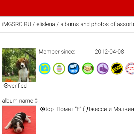
iMGSRC.RU
/
elislena / albums and photos of assor
Member since:
2012-04-08

verified

album name

top
Помет "Е" ( Джесси и Мэлвин