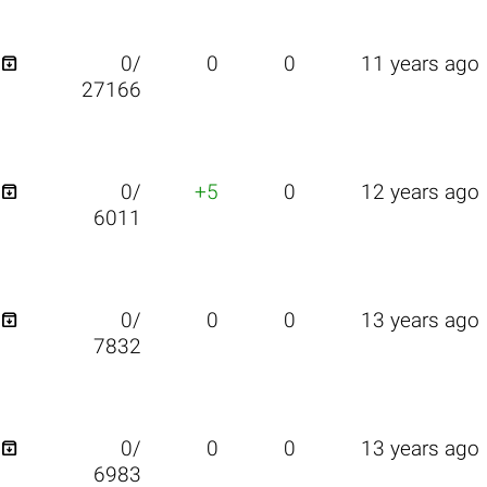

0/
0
0
11 years ago
27166

0/
+5
0
12 years ago
6011

0/
0
0
13 years ago
7832

0/
0
0
13 years ago
6983