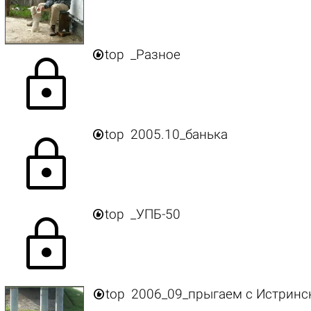

top
_Разное
lock

top
2005.10_банька
lock

top
_УПБ-50
lock

top
2006_09_прыгаем с Истринс