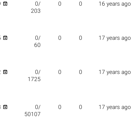

9
0/
0
0
16 years ago
203

5
0/
0
0
17 years ago
60

2
0/
0
0
17 years ago
1725

3
0/
0
0
17 years ago
50107