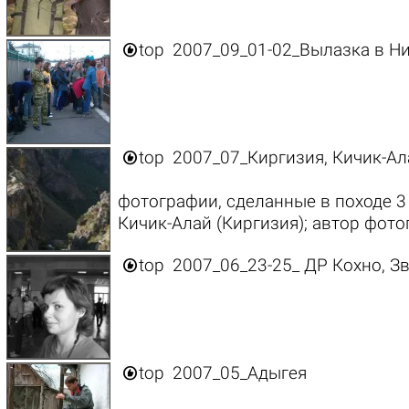

top
2007_09_01-02_Вылазка в Ни

top
2007_07_Киргизия, Кичик-Алай
фотографии, сделанные в походе 3
Кичик-Алай (Киргизия); автор фот

top
2007_06_23-25_ ДР Кохно, З

top
2007_05_Адыгея