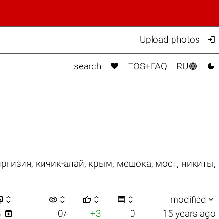

Upload photos



search
TOS+FAQ
RU
иргизия
,
кичик-алай
,
крым
,
мешока
,
мост
,
никиты
,


visibility






modified

3
0/
+3
0
15 years ago