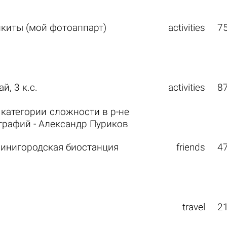
киты (мой фотоаппарт)
activities
7
, 3 к.с.
activities
8
 категории сложности в р-не
ографий - Александр Пуриков
винигородская биостанция
friends
4
travel
2