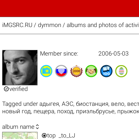
iMGSRC.RU
/
dymmon / albums and photos of activi
Member since:
2006-05-03

verified
Tagged under
адыгея
,
АЭС
,
биостанция
,
вело
,
вес
новый год
,
пещера
,
поход
,
приэльбрусье
,
прыжо

album name

top
_to_LJ