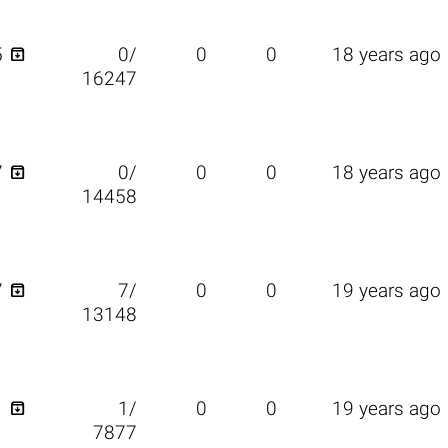

5
0/
0
0
18 years ago
16247

7
0/
0
0
18 years ago
14458

7
7/
0
0
19 years ago
13148

1
1/
0
0
19 years ago
7877