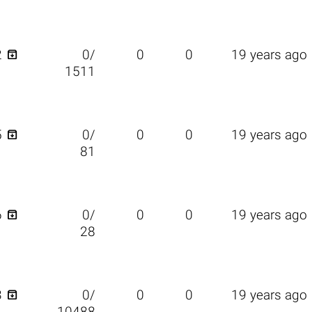

2
0/
0
0
19 years ago
1511

5
0/
0
0
19 years ago
81

6
0/
0
0
19 years ago
28

3
0/
0
0
19 years ago