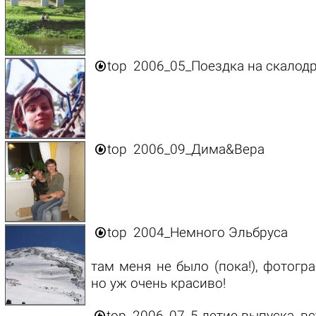

top
2006_05_Поездка на скалод

top
2006_09_Дима&Вера

top
2004_Немного Эльбруса
там меня не было (пока!), фотогр
но уж очень красиво!
