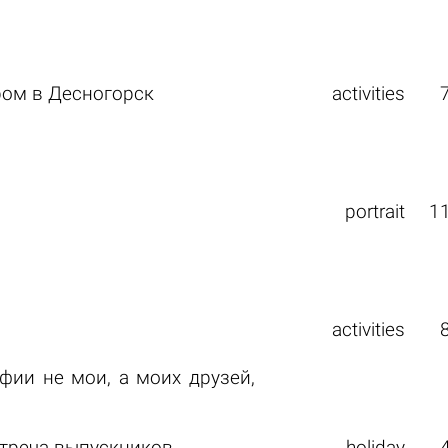
ром в Десногорск
activities
portrait
1
activities
афии не мои, а моих друзей,