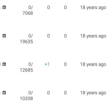

4
0/
0
0
18 years ago
7068

1
0/
0
0
18 years ago
19635

3
0/
+1
0
18 years ago
12685

4
0/
0
0
18 years ago
10208