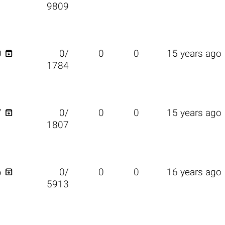
9809

0
0/
0
0
15 years ago
1784

7
0/
0
0
15 years ago
1807

6
0/
0
0
16 years ago
5913