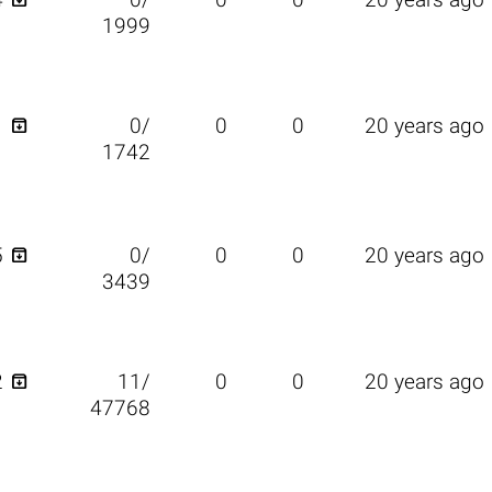
4
0/
0
0
20 years ago
1999

1
0/
0
0
20 years ago
1742

5
0/
0
0
20 years ago
3439

2
11/
0
0
20 years ago
47768