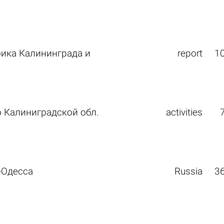
ика Калининграда и
report
1
 Калиниградской обл.
activities
-Одесса
Russia
3