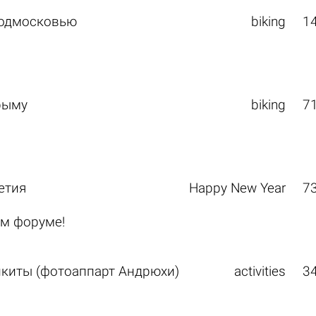
Подмосковью
biking
1
рыму
biking
7
етия
Happy New Year
7
м форуме!
икиты (фотоаппарт Андрюхи)
activities
3