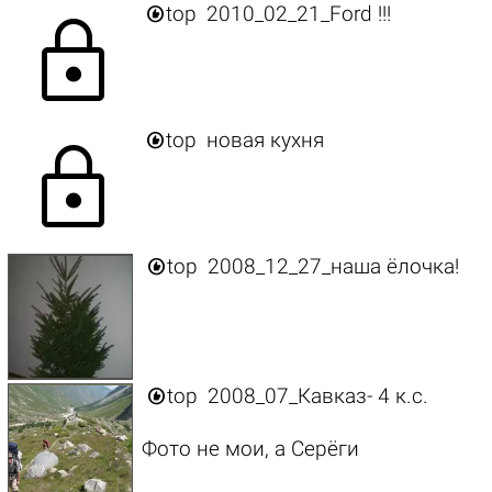

top
2010_02_21_Ford !!!
lock

top
новая кухня
lock

top
2008_12_27_наша ёлочка!

top
2008_07_Кавказ- 4 к.с.
Фото не мои, а Серёги