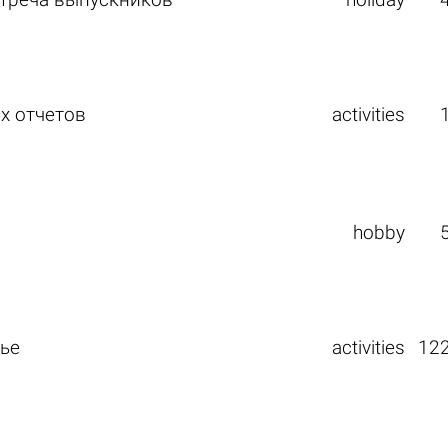
стреча выпускников
holiday
х отчетов
activities
hobby
ье
activities
12