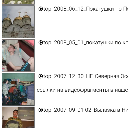

top
2008_06_12_Покатушки по 

top
2008_05_01_покатушки по к

top
2007_12_30_НГ_Северная Ос
ссылки на видеофрагменты в наше

top
2007_09_01-02_Вылазка в Н