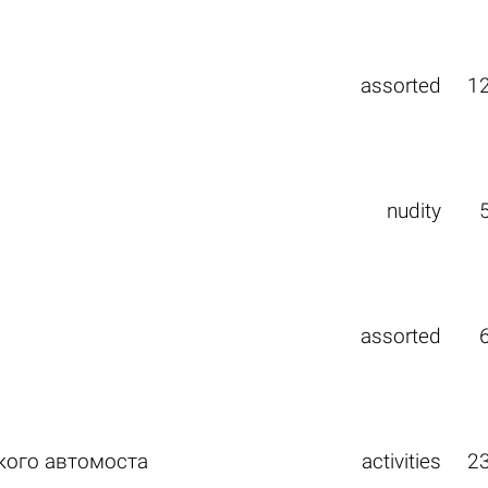
assorted
1
nudity
assorted
кого автомоста
activities
2