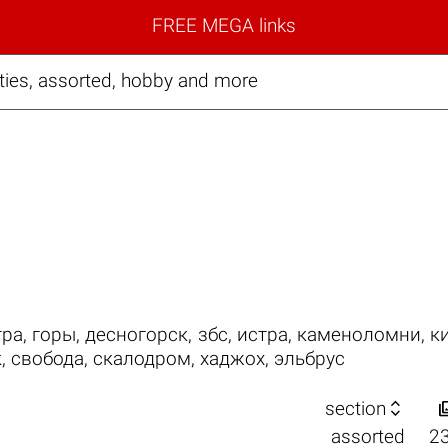
FREE MEGA links
ties, assorted, hobby and more
тра
,
горы
,
десногорск
,
збс
,
истра
,
каменоломни
,
к
к
,
свобода
,
скалодром
,
хаджох
,
эльбрус

section
assorted
2