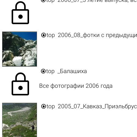
top
2006_07_5 летие выпуска, в
lock

top
2006_08_фотки с предыдущи

top
_Балашиха
lock
Все фотографии 2006 года

top
2005_07_Кавказ_Приэльбрус