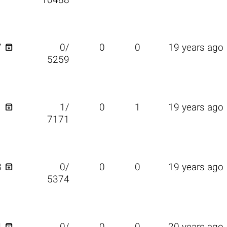
10488

7
0/
0
0
19 years ago
5259

1
1/
0
1
19 years ago
7171

8
0/
0
0
19 years ago
5374
