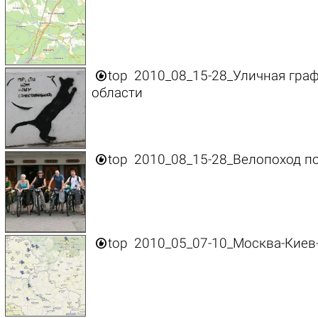

top
2010_08_15-28_Уличная граф
области

top
2010_08_15-28_Велопоход по

top
2010_05_07-10_Москва-Киев