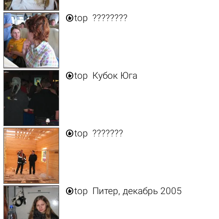

top
????????

top
Кубок Юга

top
???????

top
Питер, декабрь 2005