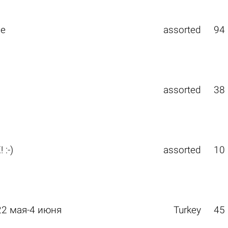
ие
assorted
94
assorted
38
:-)
assorted
10
22 мая-4 июня
Turkey
45