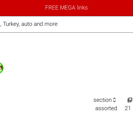
FREE MEGA links
, Turkey, auto and more


section
3
assorted
21