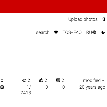

Upload photos



search
TOS+FAQ
RU

visibility






modified

1/
0
0
20 years ago
7418