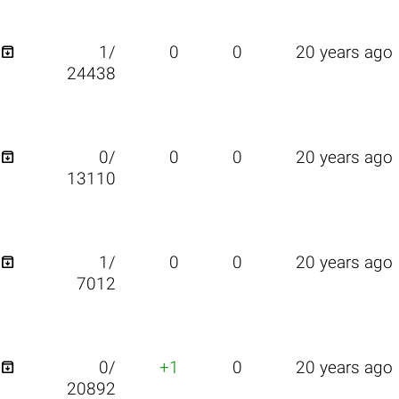

1/
0
0
20 years ago
24438

0/
0
0
20 years ago
13110

1/
0
0
20 years ago
7012

0/
+1
0
20 years ago
20892