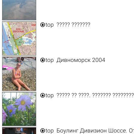

top
????? ???????

top
Дивноморск 2004

top
????? ?? ????. ??????? ???????

top
Боулинг Дивизион Шоссе. От