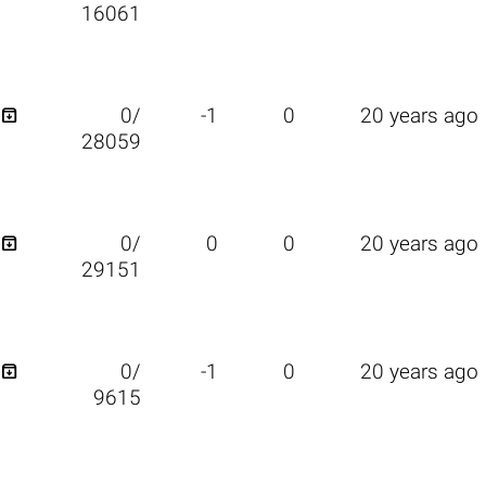
16061

0/
-1
0
20 years ago
28059

0/
0
0
20 years ago
29151

0/
-1
0
20 years ago
9615