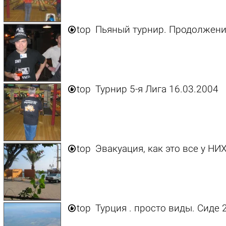

top
Пьяный турнир. Продолжен

top
Турнир 5-я Лига 16.03.2004

top
Эвакуация, как это все у НИХ! 

top
Турция . просто виды. Сиде 