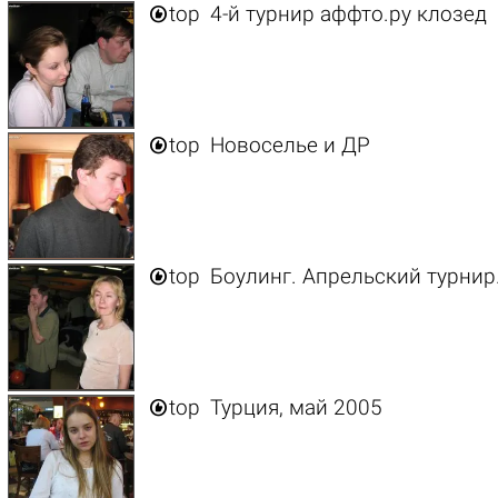

top
4-й турнир аффто.ру клозед

top
Новоселье и ДР

top
Боулинг. Апрельский турнир

top
Турция, май 2005