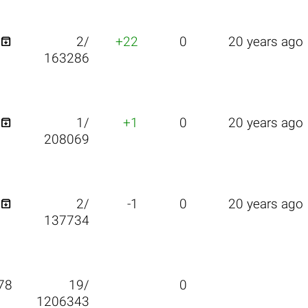

2/
+22
0
20 years ago
163286

1/
+1
0
20 years ago
208069

2/
-1
0
20 years ago
137734
78
19/
0
1206343