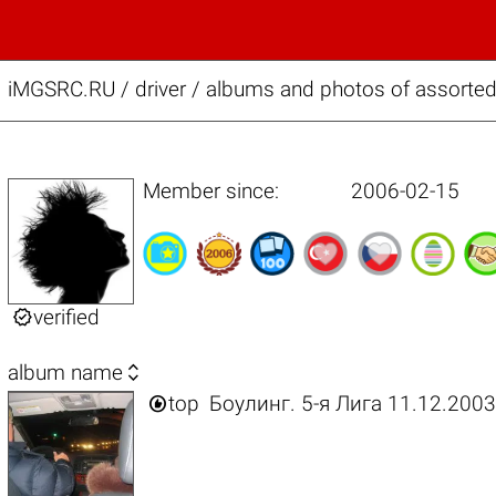
iMGSRC.RU
/
driver / albums and photos of assorted
Member since:
2006-02-15

verified

album name

top
Боулинг. 5-я Лига 11.12.200