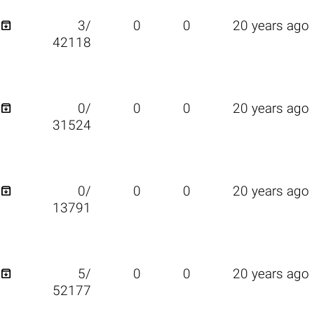

3/
0
0
20 years ago
42118

0/
0
0
20 years ago
31524

0/
0
0
20 years ago
13791

5/
0
0
20 years ago
52177