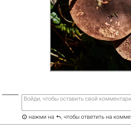


нажми на
, чтобы ответить на комм