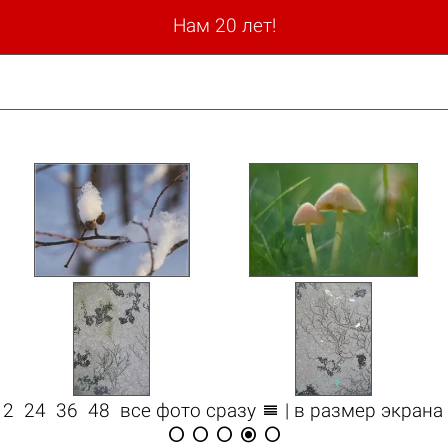
Нам 20 лет!

12
24
36
48
все фото сразу
| в размер экрана




