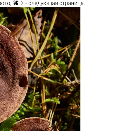

фото,
⌘
- следующая страница.