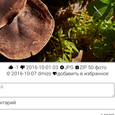




-1
2016-10-01 03
JPG
ZIP 50 фото

© 2016-10-07
dmizo
добавить в избранное
ентарий