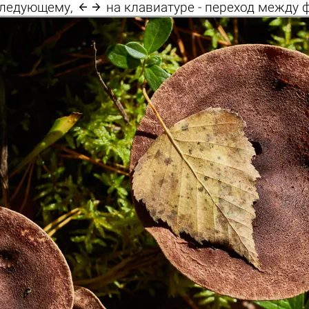

 следующему,
на клавиатуре - переход между 