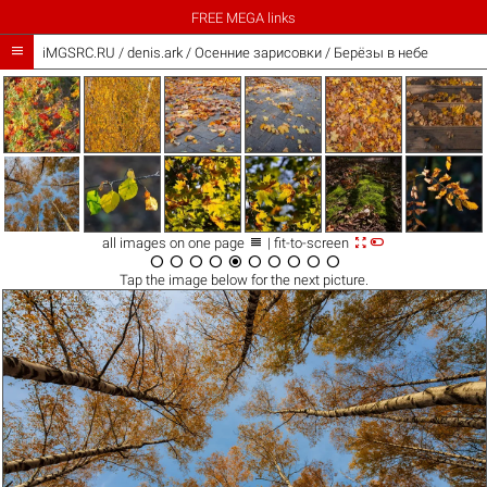
FREE MEGA links

iMGSRC.RU
/
denis.ark
/
Осенние зарисовки / Берёзы в небе



all images on one page
| fit-to-screen










Tap the
image
below for the next picture.