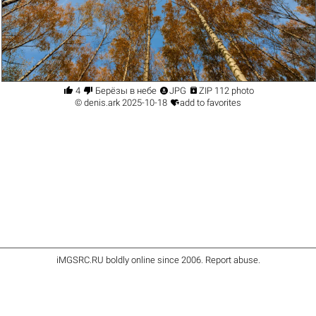




4
Берёзы в небе
JPG
ZIP 112 photo

©
denis.ark
2025-10-18
add to favorites
iMGSRC.RU
boldly online since 2006
.
Report abuse
.