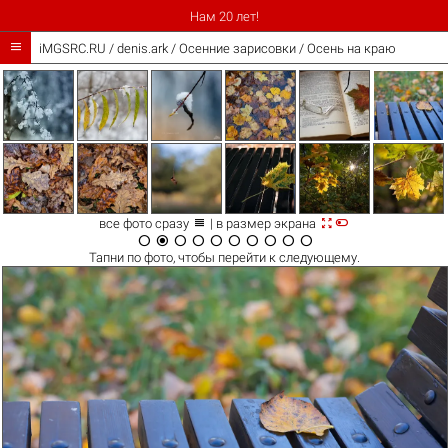
Нам 20 лет!

iMGSRC.RU
/
denis.ark
/
Осенние зарисовки / Осень на краю



все фото сразу
| в размер экрана










Тапни по
фото
, чтобы перейти к следующему.