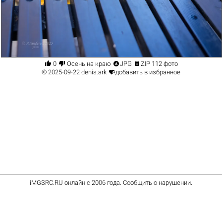




0
Осень на краю
JPG
ZIP 112 фото

© 2025-09-22
denis.ark
добавить в избранное
iMGSRC.RU
онлайн с 2006 года
.
Сообщить о нарушении
.