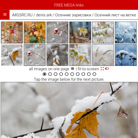
FREE MEGA links

iMGSRC.RU
/
denis.ark
/
Осенние зарисовки / Осенний лист на ветке



all images on one page
| fit-to-screen










Tap the
image
below for the next picture.