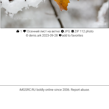




1
Осенний лист на ветке
JPG
ZIP 112 photo

©
denis.ark
2023-09-28
add to favorites
iMGSRC.RU
boldly online since 2006
.
Report abuse
.