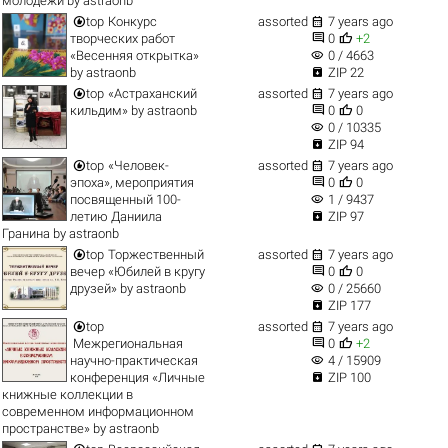
молодёжи
by
astraonb


top
Конкурс
assorted
7 years ago


творческих работ
0
+2
visibility
«Весенняя открытка»
0 / 4663

by
astraonb
ZIP 22


top
«Астраханский
assorted
7 years ago


кильдим»
by
astraonb
0
0
visibility
0 / 10335

ZIP 94


top
«Человек-
assorted
7 years ago


эпоха», мероприятия
0
0
visibility
посвященный 100-
1 / 9437

летию Даниила
ZIP 97
Гранина
by
astraonb


top
Торжественный
assorted
7 years ago


вечер «Юбилей в кругу
0
0
visibility
друзей»
by
astraonb
0 / 25660

ZIP 177


top
assorted
7 years ago


Межрегиональная
0
+2
visibility
научно-практическая
4 / 15909

конференция «Личные
ZIP 100
книжные коллекции в
современном информационном
пространстве»
by
astraonb