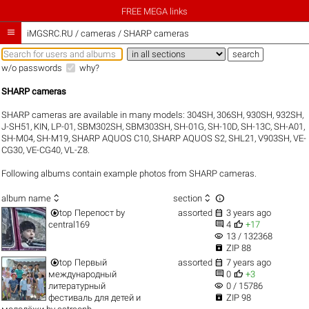
FREE MEGA links

iMGSRC.RU
/
cameras / SHARP cameras
w/o passwords
why?
SHARP cameras
SHARP cameras are available in many models:
304SH
,
306SH
,
930SH
,
932SH
,
J-SH51
,
KIN
,
LP-01
,
SBM302SH
,
SBM303SH
,
SH-01G
,
SH-10D
,
SH-13C
,
SH-A01
,
SH-M04
,
SH-M19
,
SHARP AQUOS C10
,
SHARP AQUOS S2
,
SHL21
,
V903SH
,
VE-
CG30
,
VE-CG40
,
VL-Z8
.
Following albums contain example photos from SHARP cameras.



album name
section


top
Перепост
by
assorted
3 years ago


central169
4
+17
visibility
13 / 132368

ZIP 88


top
Первый
assorted
7 years ago


международный
0
+3
visibility
литературный
0 / 15786

фестиваль для детей и
ZIP 98