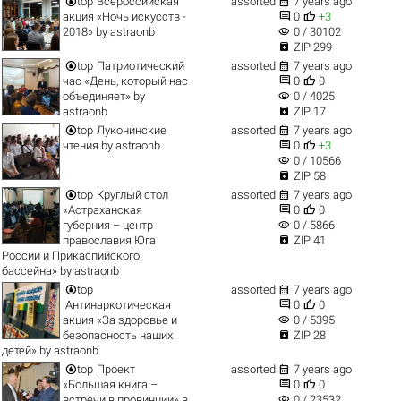


top
Всероссийская
assorted
7 years ago


акция «Ночь искусств -
0
+3
visibility
2018»
by
astraonb
0 / 30102

ZIP 299


top
Патриотический
assorted
7 years ago


час «День, который нас
0
0
visibility
объединяет»
by
0 / 4025

astraonb
ZIP 17


top
Луконинские
assorted
7 years ago


чтения
by
astraonb
0
+3
visibility
0 / 10566

ZIP 58


top
Круглый стол
assorted
7 years ago


«Астраханская
0
0
visibility
губерния – центр
0 / 5866

православия Юга
ZIP 41
России и Прикаспийского
бассейна»
by
astraonb


top
assorted
7 years ago


Антинаркотическая
0
0
visibility
акция «За здоровье и
0 / 5395

безопасность наших
ZIP 28
детей»
by
astraonb


top
Проект
assorted
7 years ago


«Большая книга –
0
0
visibility
встречи в провинции» в
0 / 23532