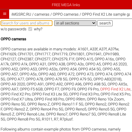
FREE MEGA links

iMGSRC.RU
/
cameras / OPPO cameras / OPPO Find X2 Lite sample gall
w/o passwords
why?
OPPO cameras
OPPO cameras are available in many models:
A1601
,
A33f
,
A37f
,
A37fw
,
CPH1609
,
CPH1701
,
CPH1717
,
CPH1719
,
CPH1801
,
CPH1941
,
CPH1989
,
CPH2127
,
CPH2387
,
CPH2577
,
CPH2579
,
F1f
,
OPPO A15
,
OPPO A16s
,
OPPO
A17k
,
OPPO A1k
,
OPPO A31
,
OPPO A38
,
OPPO A3s
,
OPPO A5
,
OPPO A5 2020
,
OPPO A52
,
OPPO A53
,
OPPO A53s
,
OPPO A54
,
OPPO A54 5G
,
OPPO A55
,
OPPO A57
,
OPPO A5s
,
OPPO A60
,
OPPO A72
,
OPPO A73
,
OPPO A74
,
OPPO A74
5G
,
OPPO A77
,
OPPO A78
,
OPPO A78 5G
,
OPPO A79 5G
,
OPPO A83(2018)
,
OPPO A9 2020
,
OPPO A91
,
OPPO A92
,
OPPO A96
,
OPPO A98 5G
,
OPPO AX5s
,
OPPO AX7
,
OPPO F5 6GB
,
OPPO F7
,
OPPO F9
,
OPPO F9 Pro
,
OPPO Find X2 Lite
,
OPPO Find X2 Pro
,
OPPO Find X3 Lite 5G
,
OPPO Find X3 Pro
,
OPPO Find X5 Pro
,
OPPO Find X7 Ultra
,
OPPO Find X8 Pro
,
OPPO R9tm
,
OPPO Reno 10x Zoom
,
OPPO Reno 5G
,
OPPO Reno Z
,
OPPO Reno11 F 5G
,
OPPO Reno2
,
OPPO Reno2
F
,
OPPO Reno2 Z
,
OPPO Reno4 Pro 5G
,
OPPO Reno5
,
OPPO Reno5 5G
,
OPPO
Reno5 Z
,
OPPO Reno6 Lite
,
OPPO Reno7
,
OPPO Reno7 5G
,
OPPO Reno8 Lite
5G
,
OPPO Reno8 Pro 5G
,
R1011
,
R7
,
R7plusf
.
Following albums contain example photos from OPPO cameras, namely