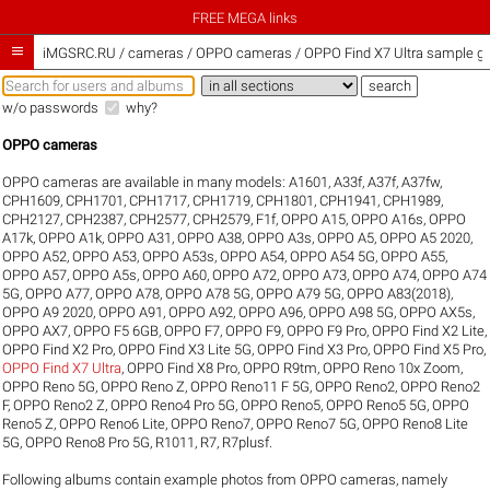
FREE MEGA links

iMGSRC.RU
/
cameras / OPPO cameras / OPPO Find X7 Ultra sample gal
w/o passwords
why?
OPPO cameras
OPPO cameras are available in many models:
A1601
,
A33f
,
A37f
,
A37fw
,
CPH1609
,
CPH1701
,
CPH1717
,
CPH1719
,
CPH1801
,
CPH1941
,
CPH1989
,
CPH2127
,
CPH2387
,
CPH2577
,
CPH2579
,
F1f
,
OPPO A15
,
OPPO A16s
,
OPPO
A17k
,
OPPO A1k
,
OPPO A31
,
OPPO A38
,
OPPO A3s
,
OPPO A5
,
OPPO A5 2020
,
OPPO A52
,
OPPO A53
,
OPPO A53s
,
OPPO A54
,
OPPO A54 5G
,
OPPO A55
,
OPPO A57
,
OPPO A5s
,
OPPO A60
,
OPPO A72
,
OPPO A73
,
OPPO A74
,
OPPO A74
5G
,
OPPO A77
,
OPPO A78
,
OPPO A78 5G
,
OPPO A79 5G
,
OPPO A83(2018)
,
OPPO A9 2020
,
OPPO A91
,
OPPO A92
,
OPPO A96
,
OPPO A98 5G
,
OPPO AX5s
,
OPPO AX7
,
OPPO F5 6GB
,
OPPO F7
,
OPPO F9
,
OPPO F9 Pro
,
OPPO Find X2 Lite
,
OPPO Find X2 Pro
,
OPPO Find X3 Lite 5G
,
OPPO Find X3 Pro
,
OPPO Find X5 Pro
,
OPPO Find X7 Ultra
,
OPPO Find X8 Pro
,
OPPO R9tm
,
OPPO Reno 10x Zoom
,
OPPO Reno 5G
,
OPPO Reno Z
,
OPPO Reno11 F 5G
,
OPPO Reno2
,
OPPO Reno2
F
,
OPPO Reno2 Z
,
OPPO Reno4 Pro 5G
,
OPPO Reno5
,
OPPO Reno5 5G
,
OPPO
Reno5 Z
,
OPPO Reno6 Lite
,
OPPO Reno7
,
OPPO Reno7 5G
,
OPPO Reno8 Lite
5G
,
OPPO Reno8 Pro 5G
,
R1011
,
R7
,
R7plusf
.
Following albums contain example photos from OPPO cameras, namely