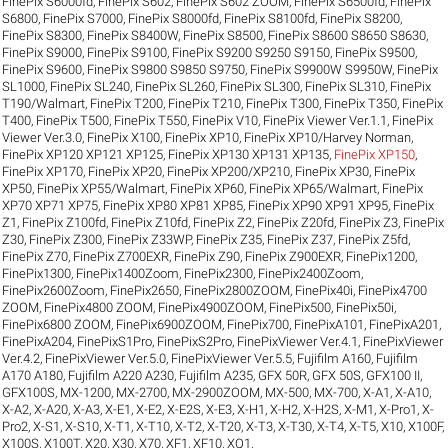
FinePix S6000fd
,
FinePix S602
,
FinePix S602 ZOOM
,
FinePix S6500fd
,
FinePix
S6800
,
FinePix S7000
,
FinePix S8000fd
,
FinePix S8100fd
,
FinePix S8200
,
FinePix S8300
,
FinePix S8400W
,
FinePix S8500
,
FinePix S8600 S8650 S8630
,
FinePix S9000
,
FinePix S9100
,
FinePix S9200 S9250 S9150
,
FinePix S9500
,
FinePix S9600
,
FinePix S9800 S9850 S9750
,
FinePix S9900W S9950W
,
FinePix
SL1000
,
FinePix SL240
,
FinePix SL260
,
FinePix SL300
,
FinePix SL310
,
FinePix
T190/Walmart
,
FinePix T200
,
FinePix T210
,
FinePix T300
,
FinePix T350
,
FinePix
T400
,
FinePix T500
,
FinePix T550
,
FinePix V10
,
FinePix Viewer Ver.1.1
,
FinePix
Viewer Ver.3.0
,
FinePix X100
,
FinePix XP10
,
FinePix XP10/Harvey Norman
,
FinePix XP120 XP121 XP125
,
FinePix XP130 XP131 XP135
,
FinePix XP150
,
FinePix XP170
,
FinePix XP20
,
FinePix XP200/XP210
,
FinePix XP30
,
FinePix
XP50
,
FinePix XP55/Walmart
,
FinePix XP60
,
FinePix XP65/Walmart
,
FinePix
XP70 XP71 XP75
,
FinePix XP80 XP81 XP85
,
FinePix XP90 XP91 XP95
,
FinePix
Z1
,
FinePix Z100fd
,
FinePix Z10fd
,
FinePix Z2
,
FinePix Z20fd
,
FinePix Z3
,
FinePix
Z30
,
FinePix Z300
,
FinePix Z33WP
,
FinePix Z35
,
FinePix Z37
,
FinePix Z5fd
,
FinePix Z70
,
FinePix Z700EXR
,
FinePix Z90
,
FinePix Z900EXR
,
FinePix1200
,
FinePix1300
,
FinePix1400Zoom
,
FinePix2300
,
FinePix2400Zoom
,
FinePix2600Zoom
,
FinePix2650
,
FinePix2800ZOOM
,
FinePix40i
,
FinePix4700
ZOOM
,
FinePix4800 ZOOM
,
FinePix4900ZOOM
,
FinePix500
,
FinePix50i
,
FinePix6800 ZOOM
,
FinePix6900ZOOM
,
FinePix700
,
FinePixA101
,
FinePixA201
,
FinePixA204
,
FinePixS1Pro
,
FinePixS2Pro
,
FinePixViewer Ver.4.1
,
FinePixViewer
Ver.4.2
,
FinePixViewer Ver.5.0
,
FinePixViewer Ver.5.5
,
Fujifilm A160
,
Fujifilm
A170 A180
,
Fujifilm A220 A230
,
Fujifilm A235
,
GFX 50R
,
GFX 50S
,
GFX100 II
,
GFX100S
,
MX-1200
,
MX-2700
,
MX-2900ZOOM
,
MX-500
,
MX-700
,
X-A1
,
X-A10
,
X-A2
,
X-A20
,
X-A3
,
X-E1
,
X-E2
,
X-E2S
,
X-E3
,
X-H1
,
X-H2
,
X-H2S
,
X-M1
,
X-Pro1
,
X-
Pro2
,
X-S1
,
X-S10
,
X-T1
,
X-T10
,
X-T2
,
X-T20
,
X-T3
,
X-T30
,
X-T4
,
X-T5
,
X10
,
X100F
,
X100S
,
X100T
,
X20
,
X30
,
X70
,
XF1
,
XF10
,
XQ1
.