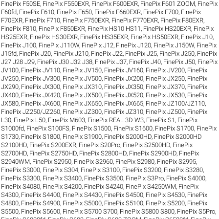
FinePix F50SE
,
FinePix F550EXR
,
FinePix F600EXR
,
FinePix F601 ZOOM
,
FinePix
F60fd
,
FinePix F610
,
FinePix F650
,
FinePix F660EXR
,
FinePix F700
,
FinePix
F70EXR
,
FinePix F710
,
FinePix F750EXR
,
FinePix F770EXR
,
FinePix F80EXR
,
FinePix F810
,
FinePix F850EXR
,
FinePix HS10 HS11
,
FinePix HS20EXR
,
FinePix
HS25EXR
,
FinePix HS30EXR
,
FinePix HS35EXR
,
FinePix HS50EXR
,
FinePix J10
,
FinePix J100
,
FinePix J110W
,
FinePix J12
,
FinePix J120
,
FinePix J150W
,
FinePix
J15fd
,
FinePix J20
,
FinePix J210
,
FinePix J22
,
FinePix J25
,
FinePix J250
,
FinePix
J27 J28 J29
,
FinePix J30 J32 J38
,
FinePix J37
,
FinePix J40
,
FinePix J50
,
FinePix
JV100
,
FinePix JV110
,
FinePix JV150
,
FinePix JV160
,
FinePix JV200
,
FinePix
JV250
,
FinePix JV300
,
FinePix JV500
,
FinePix JX200
,
FinePix JX250
,
FinePix
JX290
,
FinePix JX300
,
FinePix JX310
,
FinePix JX350
,
FinePix JX370
,
FinePix
JX400
,
FinePix JX420
,
FinePix JX500
,
FinePix JX520
,
FinePix JX530
,
FinePix
JX580
,
FinePix JX600
,
FinePix JX650
,
FinePix JX665
,
FinePix JZ100/JZ110
,
FinePix JZ250/JZ260
,
FinePix JZ300
,
FinePix JZ310
,
FinePix JZ500
,
FinePix
L30
,
FinePix L50
,
FinePix M603
,
FinePix REAL 3D W3
,
FinePix S1
,
FinePix
S1000fd
,
FinePix S100FS
,
FinePix S1500
,
FinePix S1600
,
FinePix S1700
,
FinePix
S1730
,
FinePix S1800
,
FinePix S1900
,
FinePix S2000HD
,
FinePix S2000HD
S2100HD
,
FinePix S200EXR
,
FinePix S20Pro
,
FinePix S2500HD
,
FinePix
S2700HD
,
FinePix S2750HD
,
FinePix S2800HD
,
FinePix S2900HD
,
FinePix
S2940WM
,
FinePix S2950
,
FinePix S2960
,
FinePix S2980
,
FinePix S2995
,
FinePix S3000
,
FinePix S304
,
FinePix S3100
,
FinePix S3200
,
FinePix S3280
,
FinePix S3300
,
FinePix S3400
,
FinePix S3500
,
FinePix S3Pro
,
FinePix S4000
,
FinePix S4080
,
FinePix S4200
,
FinePix S4240
,
FinePix S4250WM
,
FinePix
S4300
,
FinePix S4400
,
FinePix S4430
,
FinePix S4500
,
FinePix S4530
,
FinePix
S4800
,
FinePix S4900
,
FinePix S5000
,
FinePix S5100
,
FinePix S5200
,
FinePix
S5500
,
FinePix S5600
,
FinePix S5700 S700
,
FinePix S5800 S800
,
FinePix S5Pro
,