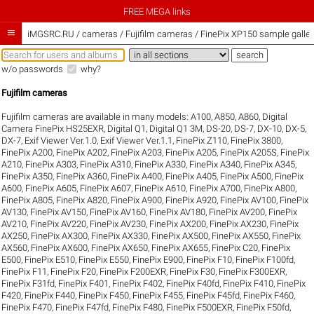
FREE MEGA links

iMGSRC.RU
/
cameras / Fujifilm cameras / FinePix XP150 sample galler
w/o passwords
why?
Fujifilm cameras
Fujifilm cameras are available in many models:
A100
,
A850
,
A860
,
Digital
Camera FinePix HS25EXR
,
Digital Q1
,
Digital Q1 3M
,
DS-20
,
DS-7
,
DX-10
,
DX-5
,
DX-7
,
Exif Viewer Ver.1.0
,
Exif Viewer Ver.1.1
,
FinePix Z110
,
FinePix 3800
,
FinePix A200
,
FinePix A202
,
FinePix A203
,
FinePix A205
,
FinePix A205S
,
FinePix
A210
,
FinePix A303
,
FinePix A310
,
FinePix A330
,
FinePix A340
,
FinePix A345
,
FinePix A350
,
FinePix A360
,
FinePix A400
,
FinePix A405
,
FinePix A500
,
FinePix
A600
,
FinePix A605
,
FinePix A607
,
FinePix A610
,
FinePix A700
,
FinePix A800
,
FinePix A805
,
FinePix A820
,
FinePix A900
,
FinePix A920
,
FinePix AV100
,
FinePix
AV130
,
FinePix AV150
,
FinePix AV160
,
FinePix AV180
,
FinePix AV200
,
FinePix
AV210
,
FinePix AV220
,
FinePix AV230
,
FinePix AX200
,
FinePix AX230
,
FinePix
AX250
,
FinePix AX300
,
FinePix AX330
,
FinePix AX500
,
FinePix AX550
,
FinePix
AX560
,
FinePix AX600
,
FinePix AX650
,
FinePix AX655
,
FinePix C20
,
FinePix
E500
,
FinePix E510
,
FinePix E550
,
FinePix E900
,
FinePix F10
,
FinePix F100fd
,
FinePix F11
,
FinePix F20
,
FinePix F200EXR
,
FinePix F30
,
FinePix F300EXR
,
FinePix F31fd
,
FinePix F401
,
FinePix F402
,
FinePix F40fd
,
FinePix F410
,
FinePix
F420
,
FinePix F440
,
FinePix F450
,
FinePix F455
,
FinePix F45fd
,
FinePix F460
,
FinePix F470
,
FinePix F47fd
,
FinePix F480
,
FinePix F500EXR
,
FinePix F50fd
,