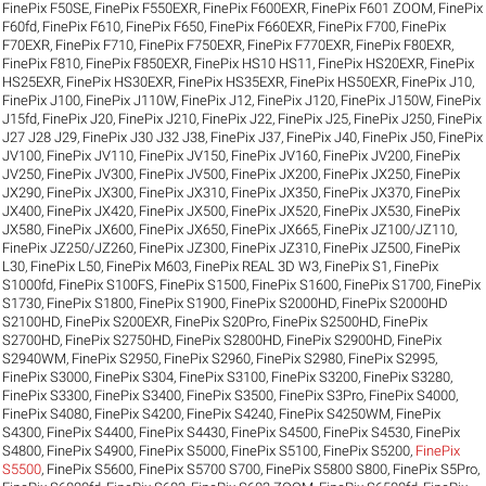
FinePix F50SE
,
FinePix F550EXR
,
FinePix F600EXR
,
FinePix F601 ZOOM
,
FinePix
F60fd
,
FinePix F610
,
FinePix F650
,
FinePix F660EXR
,
FinePix F700
,
FinePix
F70EXR
,
FinePix F710
,
FinePix F750EXR
,
FinePix F770EXR
,
FinePix F80EXR
,
FinePix F810
,
FinePix F850EXR
,
FinePix HS10 HS11
,
FinePix HS20EXR
,
FinePix
HS25EXR
,
FinePix HS30EXR
,
FinePix HS35EXR
,
FinePix HS50EXR
,
FinePix J10
,
FinePix J100
,
FinePix J110W
,
FinePix J12
,
FinePix J120
,
FinePix J150W
,
FinePix
J15fd
,
FinePix J20
,
FinePix J210
,
FinePix J22
,
FinePix J25
,
FinePix J250
,
FinePix
J27 J28 J29
,
FinePix J30 J32 J38
,
FinePix J37
,
FinePix J40
,
FinePix J50
,
FinePix
JV100
,
FinePix JV110
,
FinePix JV150
,
FinePix JV160
,
FinePix JV200
,
FinePix
JV250
,
FinePix JV300
,
FinePix JV500
,
FinePix JX200
,
FinePix JX250
,
FinePix
JX290
,
FinePix JX300
,
FinePix JX310
,
FinePix JX350
,
FinePix JX370
,
FinePix
JX400
,
FinePix JX420
,
FinePix JX500
,
FinePix JX520
,
FinePix JX530
,
FinePix
JX580
,
FinePix JX600
,
FinePix JX650
,
FinePix JX665
,
FinePix JZ100/JZ110
,
FinePix JZ250/JZ260
,
FinePix JZ300
,
FinePix JZ310
,
FinePix JZ500
,
FinePix
L30
,
FinePix L50
,
FinePix M603
,
FinePix REAL 3D W3
,
FinePix S1
,
FinePix
S1000fd
,
FinePix S100FS
,
FinePix S1500
,
FinePix S1600
,
FinePix S1700
,
FinePix
S1730
,
FinePix S1800
,
FinePix S1900
,
FinePix S2000HD
,
FinePix S2000HD
S2100HD
,
FinePix S200EXR
,
FinePix S20Pro
,
FinePix S2500HD
,
FinePix
S2700HD
,
FinePix S2750HD
,
FinePix S2800HD
,
FinePix S2900HD
,
FinePix
S2940WM
,
FinePix S2950
,
FinePix S2960
,
FinePix S2980
,
FinePix S2995
,
FinePix S3000
,
FinePix S304
,
FinePix S3100
,
FinePix S3200
,
FinePix S3280
,
FinePix S3300
,
FinePix S3400
,
FinePix S3500
,
FinePix S3Pro
,
FinePix S4000
,
FinePix S4080
,
FinePix S4200
,
FinePix S4240
,
FinePix S4250WM
,
FinePix
S4300
,
FinePix S4400
,
FinePix S4430
,
FinePix S4500
,
FinePix S4530
,
FinePix
S4800
,
FinePix S4900
,
FinePix S5000
,
FinePix S5100
,
FinePix S5200
,
FinePix
S5500
,
FinePix S5600
,
FinePix S5700 S700
,
FinePix S5800 S800
,
FinePix S5Pro
,