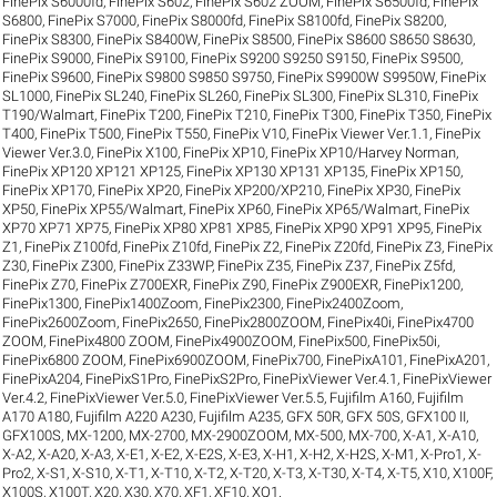
FinePix S6000fd
,
FinePix S602
,
FinePix S602 ZOOM
,
FinePix S6500fd
,
FinePix
S6800
,
FinePix S7000
,
FinePix S8000fd
,
FinePix S8100fd
,
FinePix S8200
,
FinePix S8300
,
FinePix S8400W
,
FinePix S8500
,
FinePix S8600 S8650 S8630
,
FinePix S9000
,
FinePix S9100
,
FinePix S9200 S9250 S9150
,
FinePix S9500
,
FinePix S9600
,
FinePix S9800 S9850 S9750
,
FinePix S9900W S9950W
,
FinePix
SL1000
,
FinePix SL240
,
FinePix SL260
,
FinePix SL300
,
FinePix SL310
,
FinePix
T190/Walmart
,
FinePix T200
,
FinePix T210
,
FinePix T300
,
FinePix T350
,
FinePix
T400
,
FinePix T500
,
FinePix T550
,
FinePix V10
,
FinePix Viewer Ver.1.1
,
FinePix
Viewer Ver.3.0
,
FinePix X100
,
FinePix XP10
,
FinePix XP10/Harvey Norman
,
FinePix XP120 XP121 XP125
,
FinePix XP130 XP131 XP135
,
FinePix XP150
,
FinePix XP170
,
FinePix XP20
,
FinePix XP200/XP210
,
FinePix XP30
,
FinePix
XP50
,
FinePix XP55/Walmart
,
FinePix XP60
,
FinePix XP65/Walmart
,
FinePix
XP70 XP71 XP75
,
FinePix XP80 XP81 XP85
,
FinePix XP90 XP91 XP95
,
FinePix
Z1
,
FinePix Z100fd
,
FinePix Z10fd
,
FinePix Z2
,
FinePix Z20fd
,
FinePix Z3
,
FinePix
Z30
,
FinePix Z300
,
FinePix Z33WP
,
FinePix Z35
,
FinePix Z37
,
FinePix Z5fd
,
FinePix Z70
,
FinePix Z700EXR
,
FinePix Z90
,
FinePix Z900EXR
,
FinePix1200
,
FinePix1300
,
FinePix1400Zoom
,
FinePix2300
,
FinePix2400Zoom
,
FinePix2600Zoom
,
FinePix2650
,
FinePix2800ZOOM
,
FinePix40i
,
FinePix4700
ZOOM
,
FinePix4800 ZOOM
,
FinePix4900ZOOM
,
FinePix500
,
FinePix50i
,
FinePix6800 ZOOM
,
FinePix6900ZOOM
,
FinePix700
,
FinePixA101
,
FinePixA201
,
FinePixA204
,
FinePixS1Pro
,
FinePixS2Pro
,
FinePixViewer Ver.4.1
,
FinePixViewer
Ver.4.2
,
FinePixViewer Ver.5.0
,
FinePixViewer Ver.5.5
,
Fujifilm A160
,
Fujifilm
A170 A180
,
Fujifilm A220 A230
,
Fujifilm A235
,
GFX 50R
,
GFX 50S
,
GFX100 II
,
GFX100S
,
MX-1200
,
MX-2700
,
MX-2900ZOOM
,
MX-500
,
MX-700
,
X-A1
,
X-A10
,
X-A2
,
X-A20
,
X-A3
,
X-E1
,
X-E2
,
X-E2S
,
X-E3
,
X-H1
,
X-H2
,
X-H2S
,
X-M1
,
X-Pro1
,
X-
Pro2
,
X-S1
,
X-S10
,
X-T1
,
X-T10
,
X-T2
,
X-T20
,
X-T3
,
X-T30
,
X-T4
,
X-T5
,
X10
,
X100F
,
X100S
,
X100T
,
X20
,
X30
,
X70
,
XF1
,
XF10
,
XQ1
.