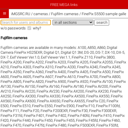
FREE MEGA links

iMGSRC.RU
/
cameras / Fujifilm cameras / FinePix S5500 sample galler
w/o passwords
why?
Fujifilm cameras
Fujifilm cameras are available in many models:
A100
,
A850
,
A860
,
Digital
Camera FinePix HS25EXR
,
Digital Q1
,
Digital Q1 3M
,
DS-20
,
DS-7
,
DX-10
,
DX-5
,
DX-7
,
Exif Viewer Ver.1.0
,
Exif Viewer Ver.1.1
,
FinePix Z110
,
FinePix 3800
,
FinePix A200
,
FinePix A202
,
FinePix A203
,
FinePix A205
,
FinePix A205S
,
FinePix
A210
,
FinePix A303
,
FinePix A310
,
FinePix A330
,
FinePix A340
,
FinePix A345
,
FinePix A350
,
FinePix A360
,
FinePix A400
,
FinePix A405
,
FinePix A500
,
FinePix
A600
,
FinePix A605
,
FinePix A607
,
FinePix A610
,
FinePix A700
,
FinePix A800
,
FinePix A805
,
FinePix A820
,
FinePix A900
,
FinePix A920
,
FinePix AV100
,
FinePix
AV130
,
FinePix AV150
,
FinePix AV160
,
FinePix AV180
,
FinePix AV200
,
FinePix
AV210
,
FinePix AV220
,
FinePix AV230
,
FinePix AX200
,
FinePix AX230
,
FinePix
AX250
,
FinePix AX300
,
FinePix AX330
,
FinePix AX500
,
FinePix AX550
,
FinePix
AX560
,
FinePix AX600
,
FinePix AX650
,
FinePix AX655
,
FinePix C20
,
FinePix
E500
,
FinePix E510
,
FinePix E550
,
FinePix E900
,
FinePix F10
,
FinePix F100fd
,
FinePix F11
,
FinePix F20
,
FinePix F200EXR
,
FinePix F30
,
FinePix F300EXR
,
FinePix F31fd
,
FinePix F401
,
FinePix F402
,
FinePix F40fd
,
FinePix F410
,
FinePix
F420
,
FinePix F440
,
FinePix F450
,
FinePix F455
,
FinePix F45fd
,
FinePix F460
,
FinePix F470
,
FinePix F47fd
,
FinePix F480
,
FinePix F500EXR
,
FinePix F50fd
,