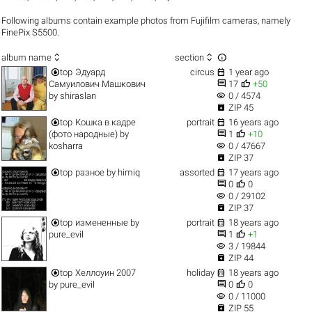
Following albums contain example photos from Fujifilm cameras, namely
FinePix S5500.



album name
section


top
Эдуард
circus
1 year ago


Самуилович Машкович
17
+50
visibility
by
shiraslan
0 / 4574

ZIP 45


top
Кошка в кадре
portrait
16 years ago


(фото народные)
by
1
+10
visibility
kosharra
0 / 47667

ZIP 37


top
разное
by
himiq
assorted
17 years ago


0
0
visibility
0 / 29102

ZIP 37


top
измененные
by
portrait
18 years ago


pure_evil
1
+1
visibility
3 / 19844

ZIP 44


top
Хеллоуин 2007
holiday
18 years ago


by
pure_evil
0
0
visibility
0 / 11000

ZIP 55