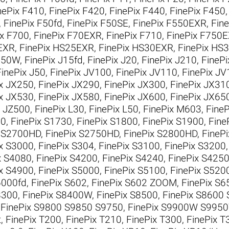
nePix F410
,
FinePix F420
,
FinePix F440
,
FinePix F450
,
FinePix F50fd
,
FinePix F50SE
,
FinePix F550EXR
,
Fin
ix F700
,
FinePix F70EXR
,
FinePix F710
,
FinePix F750
EXR
,
FinePix HS25EXR
,
FinePix HS30EXR
,
FinePix HS
J150W
,
FinePix J15fd
,
FinePix J20
,
FinePix J210
,
FinePi
FinePix J50
,
FinePix JV100
,
FinePix JV110
,
FinePix J
ix JX250
,
FinePix JX290
,
FinePix JX300
,
FinePix JX31
ix JX530
,
FinePix JX580
,
FinePix JX600
,
FinePix JX65
x JZ500
,
FinePix L30
,
FinePix L50
,
FinePix M603
,
Fine
00
,
FinePix S1730
,
FinePix S1800
,
FinePix S1900
,
Fine
x S2700HD
,
FinePix S2750HD
,
FinePix S2800HD
,
FineP
ix S3000
,
FinePix S304
,
FinePix S3100
,
FinePix S3200
x S4080
,
FinePix S4200
,
FinePix S4240
,
FinePix S42
ix S4900
,
FinePix S5000
,
FinePix S5100
,
FinePix S520
6000fd
,
FinePix S602
,
FinePix S602 ZOOM
,
FinePix S6
8300
,
FinePix S8400W
,
FinePix S8500
,
FinePix S8600
,
FinePix S9800 S9850 S9750
,
FinePix S9900W S995
t
,
FinePix T200
,
FinePix T210
,
FinePix T300
,
FinePix T