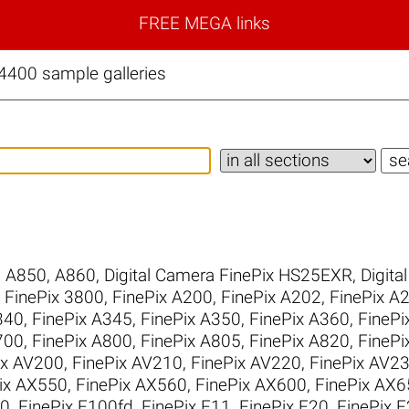
FREE MEGA links
S4400 sample galleries
,
A850
,
A860
,
Digital Camera FinePix HS25EXR
,
Digita
,
FinePix 3800
,
FinePix A200
,
FinePix A202
,
FinePix A
340
,
FinePix A345
,
FinePix A350
,
FinePix A360
,
FinePi
700
,
FinePix A800
,
FinePix A805
,
FinePix A820
,
FinePi
ix AV200
,
FinePix AV210
,
FinePix AV220
,
FinePix AV2
ix AX550
,
FinePix AX560
,
FinePix AX600
,
FinePix AX6
10
,
FinePix F100fd
,
FinePix F11
,
FinePix F20
,
FinePix 