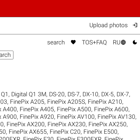

Upload photos



search
TOS+FAQ
RU
l Q1
,
Digital Q1 3M
,
DS-20
,
DS-7
,
DX-10
,
DX-5
,
DX-7
,
203
,
FinePix A205
,
FinePix A205S
,
FinePix A210
,
x A400
,
FinePix A405
,
FinePix A500
,
FinePix A600
,
x A900
,
FinePix A920
,
FinePix AV100
,
FinePix AV130
,
30
,
FinePix AX200
,
FinePix AX230
,
FinePix AX250
,
50
,
FinePix AX655
,
FinePix C20
,
FinePix E500
,
F200EXR
,
FinePix F30
,
FinePix F300EXR
,
FinePix