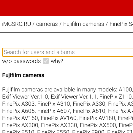
iMGSRC.RU
/
cameras / Fujifilm cameras / FinePix 
w/o passwords
why?
Fujifilm cameras
Fujifilm cameras are available in many models:
A100
Exif Viewer Ver.1.0
,
Exif Viewer Ver.1.1
,
FinePix Z110
FinePix A303
,
FinePix A310
,
FinePix A330
,
FinePix A
FinePix A605
,
FinePix A607
,
FinePix A610
,
FinePix A
FinePix AV150
,
FinePix AV160
,
FinePix AV180
,
FineP
FinePix AX300
,
FinePix AX330
,
FinePix AX500
,
FineP
FinePix E510
,
FinePix E550
,
FinePix E900
,
FinePix F