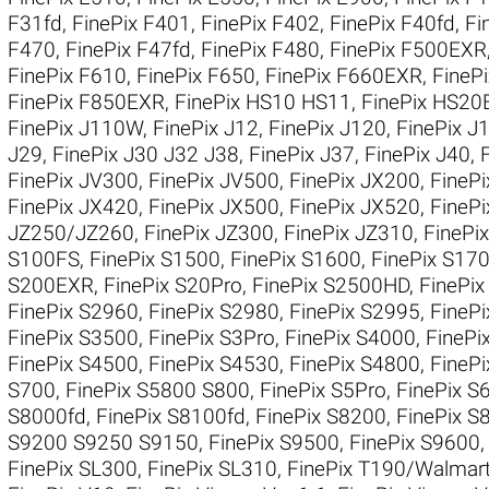
F31fd
,
FinePix F401
,
FinePix F402
,
FinePix F40fd
,
Fi
F470
,
FinePix F47fd
,
FinePix F480
,
FinePix F500EXR
FinePix F610
,
FinePix F650
,
FinePix F660EXR
,
FineP
FinePix F850EXR
,
FinePix HS10 HS11
,
FinePix HS20
FinePix J110W
,
FinePix J12
,
FinePix J120
,
FinePix 
J29
,
FinePix J30 J32 J38
,
FinePix J37
,
FinePix J40
,
FinePix JV300
,
FinePix JV500
,
FinePix JX200
,
FineP
FinePix JX420
,
FinePix JX500
,
FinePix JX520
,
FineP
JZ250/JZ260
,
FinePix JZ300
,
FinePix JZ310
,
FinePi
S100FS
,
FinePix S1500
,
FinePix S1600
,
FinePix S17
S200EXR
,
FinePix S20Pro
,
FinePix S2500HD
,
FinePi
FinePix S2960
,
FinePix S2980
,
FinePix S2995
,
FineP
FinePix S3500
,
FinePix S3Pro
,
FinePix S4000
,
FinePi
FinePix S4500
,
FinePix S4530
,
FinePix S4800
,
FineP
S700
,
FinePix S5800 S800
,
FinePix S5Pro
,
FinePix S
S8000fd
,
FinePix S8100fd
,
FinePix S8200
,
FinePix S
S9200 S9250 S9150
,
FinePix S9500
,
FinePix S9600
FinePix SL300
,
FinePix SL310
,
FinePix T190/Walmar