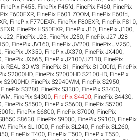
,
FinePix F455
,
FinePix F45fd
,
FinePix F460
,
FinePix
ePix F600EXR
,
FinePix F601 ZOOM
,
FinePix F60fd
,
EXR
,
FinePix F770EXR
,
FinePix F80EXR
,
FinePix F810
,
35EXR
,
FinePix HS50EXR
,
FinePix J10
,
FinePix J100
,
x J22
,
FinePix J25
,
FinePix J250
,
FinePix J27 J28
V150
,
FinePix JV160
,
FinePix JV200
,
FinePix JV250
,
0
,
FinePix JX350
,
FinePix JX370
,
FinePix JX400
,
0
,
FinePix JX665
,
FinePix JZ100/JZ110
,
FinePix
Pix REAL 3D W3
,
FinePix S1
,
FinePix S1000fd
,
FinePix
Pix S2000HD
,
FinePix S2000HD S2100HD
,
FinePix
ix S2900HD
,
FinePix S2940WM
,
FinePix S2950
,
,
FinePix S3280
,
FinePix S3300
,
FinePix S3400
,
50WM
,
FinePix S4300
,
FinePix S4400
,
FinePix S4430
,
0
,
FinePix S5500
,
FinePix S5600
,
FinePix S5700
500fd
,
FinePix S6800
,
FinePix S7000
,
FinePix
 S8650 S8630
,
FinePix S9000
,
FinePix S9100
,
FinePix
0W
,
FinePix SL1000
,
FinePix SL240
,
FinePix SL260
,
350
,
FinePix T400
,
FinePix T500
,
FinePix T550
,