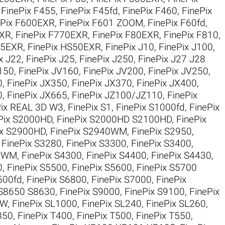
,
FinePix F455
,
FinePix F45fd
,
FinePix F460
,
FinePix
ePix F600EXR
,
FinePix F601 ZOOM
,
FinePix F60fd
,
EXR
,
FinePix F770EXR
,
FinePix F80EXR
,
FinePix F810
,
35EXR
,
FinePix HS50EXR
,
FinePix J10
,
FinePix J100
,
x J22
,
FinePix J25
,
FinePix J250
,
FinePix J27 J28
V150
,
FinePix JV160
,
FinePix JV200
,
FinePix JV250
,
0
,
FinePix JX350
,
FinePix JX370
,
FinePix JX400
,
0
,
FinePix JX665
,
FinePix JZ100/JZ110
,
FinePix
Pix REAL 3D W3
,
FinePix S1
,
FinePix S1000fd
,
FinePix
Pix S2000HD
,
FinePix S2000HD S2100HD
,
FinePix
ix S2900HD
,
FinePix S2940WM
,
FinePix S2950
,
,
FinePix S3280
,
FinePix S3300
,
FinePix S3400
,
50WM
,
FinePix S4300
,
FinePix S4400
,
FinePix S4430
,
0
,
FinePix S5500
,
FinePix S5600
,
FinePix S5700
500fd
,
FinePix S6800
,
FinePix S7000
,
FinePix
 S8650 S8630
,
FinePix S9000
,
FinePix S9100
,
FinePix
0W
,
FinePix SL1000
,
FinePix SL240
,
FinePix SL260
,
350
,
FinePix T400
,
FinePix T500
,
FinePix T550
,