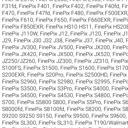
F31fd
,
FinePix F401
,
FinePix F402
,
FinePix F40fd
,
Fi
F470
,
FinePix F47fd
,
FinePix F480
,
FinePix F500EXR
FinePix F610
,
FinePix F650
,
FinePix F660EXR
,
FineP
FinePix F850EXR
,
FinePix HS10 HS11
,
FinePix HS20
FinePix J110W
,
FinePix J12
,
FinePix J120
,
FinePix 
J29
,
FinePix J30 J32 J38
,
FinePix J37
,
FinePix J40
,
FinePix JV300
,
FinePix JV500
,
FinePix JX200
,
FineP
FinePix JX420
,
FinePix JX500
,
FinePix JX520
,
FineP
JZ250/JZ260
,
FinePix JZ300
,
FinePix JZ310
,
FinePi
S100FS
,
FinePix S1500
,
FinePix S1600
,
FinePix S17
S200EXR
,
FinePix S20Pro
,
FinePix S2500HD
,
FinePi
FinePix S2960
,
FinePix S2980
,
FinePix S2995
,
FineP
FinePix S3500
,
FinePix S3Pro
,
FinePix S4000
,
FinePi
FinePix S4500
,
FinePix S4530
,
FinePix S4800
,
FineP
S700
,
FinePix S5800 S800
,
FinePix S5Pro
,
FinePix S
S8000fd
,
FinePix S8100fd
,
FinePix S8200
,
FinePix S
S9200 S9250 S9150
,
FinePix S9500
,
FinePix S9600
FinePix SL300
,
FinePix SL310
,
FinePix T190/Walmar