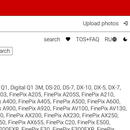

Upload photos



search
TOS+FAQ
RU
l Q1
,
Digital Q1 3M
,
DS-20
,
DS-7
,
DX-10
,
DX-5
,
DX-7
,
203
,
FinePix A205
,
FinePix A205S
,
FinePix A210
,
x A400
,
FinePix A405
,
FinePix A500
,
FinePix A600
,
x A900
,
FinePix A920
,
FinePix AV100
,
FinePix AV130
,
30
,
FinePix AX200
,
FinePix AX230
,
FinePix AX250
,
50
,
FinePix AX655
,
FinePix C20
,
FinePix E500
,
F200EXR
,
FinePix F30
,
FinePix F300EXR
,
FinePix