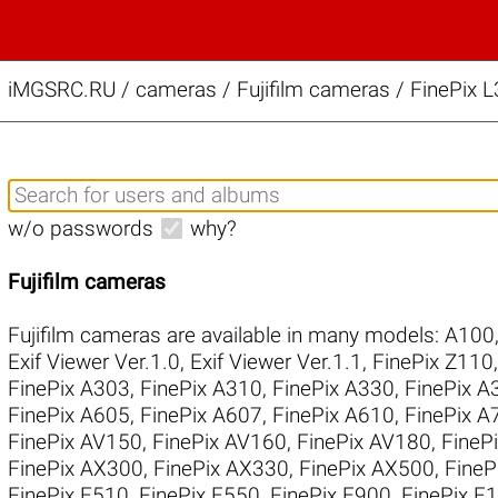
iMGSRC.RU
/
cameras / Fujifilm cameras / FinePix L
w/o passwords
why?
Fujifilm cameras
Fujifilm cameras are available in many models:
A100
Exif Viewer Ver.1.0
,
Exif Viewer Ver.1.1
,
FinePix Z110
FinePix A303
,
FinePix A310
,
FinePix A330
,
FinePix A
FinePix A605
,
FinePix A607
,
FinePix A610
,
FinePix A
FinePix AV150
,
FinePix AV160
,
FinePix AV180
,
FineP
FinePix AX300
,
FinePix AX330
,
FinePix AX500
,
FineP
FinePix E510
,
FinePix E550
,
FinePix E900
,
FinePix F