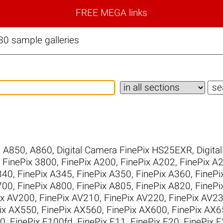
FREE MEGA links
30 sample galleries
,
A850
,
A860
,
Digital Camera FinePix HS25EXR
,
Digita
,
FinePix 3800
,
FinePix A200
,
FinePix A202
,
FinePix A
340
,
FinePix A345
,
FinePix A350
,
FinePix A360
,
FinePi
700
,
FinePix A800
,
FinePix A805
,
FinePix A820
,
FinePi
ix AV200
,
FinePix AV210
,
FinePix AV220
,
FinePix AV2
ix AX550
,
FinePix AX560
,
FinePix AX600
,
FinePix AX6
10
,
FinePix F100fd
,
FinePix F11
,
FinePix F20
,
FinePix 