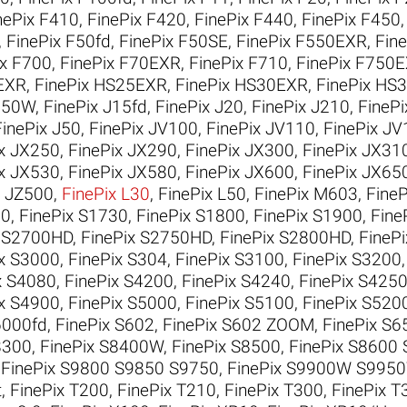
nePix F410
,
FinePix F420
,
FinePix F440
,
FinePix F450
,
FinePix F50fd
,
FinePix F50SE
,
FinePix F550EXR
,
Fin
ix F700
,
FinePix F70EXR
,
FinePix F710
,
FinePix F750
EXR
,
FinePix HS25EXR
,
FinePix HS30EXR
,
FinePix HS
J150W
,
FinePix J15fd
,
FinePix J20
,
FinePix J210
,
FinePi
FinePix J50
,
FinePix JV100
,
FinePix JV110
,
FinePix J
ix JX250
,
FinePix JX290
,
FinePix JX300
,
FinePix JX31
ix JX530
,
FinePix JX580
,
FinePix JX600
,
FinePix JX65
x JZ500
,
FinePix L30
,
FinePix L50
,
FinePix M603
,
Fine
00
,
FinePix S1730
,
FinePix S1800
,
FinePix S1900
,
Fine
x S2700HD
,
FinePix S2750HD
,
FinePix S2800HD
,
FineP
ix S3000
,
FinePix S304
,
FinePix S3100
,
FinePix S3200
x S4080
,
FinePix S4200
,
FinePix S4240
,
FinePix S42
ix S4900
,
FinePix S5000
,
FinePix S5100
,
FinePix S520
6000fd
,
FinePix S602
,
FinePix S602 ZOOM
,
FinePix S6
8300
,
FinePix S8400W
,
FinePix S8500
,
FinePix S8600
,
FinePix S9800 S9850 S9750
,
FinePix S9900W S995
t
,
FinePix T200
,
FinePix T210
,
FinePix T300
,
FinePix T