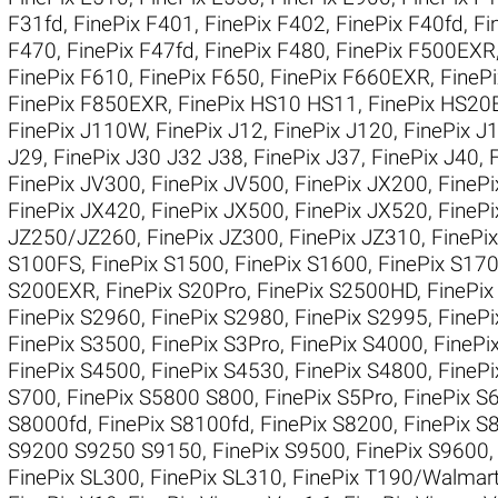
F31fd
,
FinePix F401
,
FinePix F402
,
FinePix F40fd
,
Fi
F470
,
FinePix F47fd
,
FinePix F480
,
FinePix F500EXR
FinePix F610
,
FinePix F650
,
FinePix F660EXR
,
FineP
FinePix F850EXR
,
FinePix HS10 HS11
,
FinePix HS20
FinePix J110W
,
FinePix J12
,
FinePix J120
,
FinePix 
J29
,
FinePix J30 J32 J38
,
FinePix J37
,
FinePix J40
,
FinePix JV300
,
FinePix JV500
,
FinePix JX200
,
FineP
FinePix JX420
,
FinePix JX500
,
FinePix JX520
,
FineP
JZ250/JZ260
,
FinePix JZ300
,
FinePix JZ310
,
FinePi
S100FS
,
FinePix S1500
,
FinePix S1600
,
FinePix S17
S200EXR
,
FinePix S20Pro
,
FinePix S2500HD
,
FinePi
FinePix S2960
,
FinePix S2980
,
FinePix S2995
,
FineP
FinePix S3500
,
FinePix S3Pro
,
FinePix S4000
,
FinePi
FinePix S4500
,
FinePix S4530
,
FinePix S4800
,
FineP
S700
,
FinePix S5800 S800
,
FinePix S5Pro
,
FinePix S
S8000fd
,
FinePix S8100fd
,
FinePix S8200
,
FinePix S
S9200 S9250 S9150
,
FinePix S9500
,
FinePix S9600
FinePix SL300
,
FinePix SL310
,
FinePix T190/Walmar