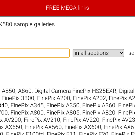
FREE MEGA links
JX580 sample galleries
,
A850
,
A860
,
Digital Camera FinePix HS25EXR
,
Digita
,
FinePix 3800
,
FinePix A200
,
FinePix A202
,
FinePix A
340
,
FinePix A345
,
FinePix A350
,
FinePix A360
,
FinePi
700
,
FinePix A800
,
FinePix A805
,
FinePix A820
,
FinePi
ix AV200
,
FinePix AV210
,
FinePix AV220
,
FinePix AV2
ix AX550
,
FinePix AX560
,
FinePix AX600
,
FinePix AX6
10
,
FinePix F100fd
,
FinePix F11
,
FinePix F20
,
FinePix 