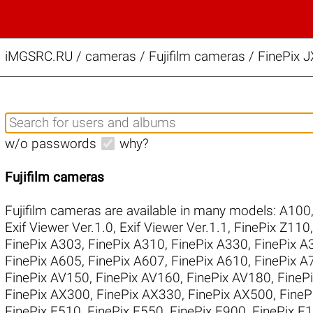
iMGSRC.RU
/
cameras / Fujifilm cameras / FinePix 
w/o passwords
why?
Fujifilm cameras
Fujifilm cameras are available in many models:
A100
Exif Viewer Ver.1.0
,
Exif Viewer Ver.1.1
,
FinePix Z110
FinePix A303
,
FinePix A310
,
FinePix A330
,
FinePix A
FinePix A605
,
FinePix A607
,
FinePix A610
,
FinePix A
FinePix AV150
,
FinePix AV160
,
FinePix AV180
,
FineP
FinePix AX300
,
FinePix AX330
,
FinePix AX500
,
FineP
FinePix E510
,
FinePix E550
,
FinePix E900
,
FinePix F