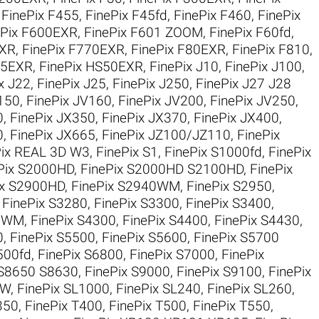
,
FinePix F455
,
FinePix F45fd
,
FinePix F460
,
FinePix
ePix F600EXR
,
FinePix F601 ZOOM
,
FinePix F60fd
,
EXR
,
FinePix F770EXR
,
FinePix F80EXR
,
FinePix F810
,
35EXR
,
FinePix HS50EXR
,
FinePix J10
,
FinePix J100
,
x J22
,
FinePix J25
,
FinePix J250
,
FinePix J27 J28
V150
,
FinePix JV160
,
FinePix JV200
,
FinePix JV250
,
0
,
FinePix JX350
,
FinePix JX370
,
FinePix JX400
,
0
,
FinePix JX665
,
FinePix JZ100/JZ110
,
FinePix
Pix REAL 3D W3
,
FinePix S1
,
FinePix S1000fd
,
FinePix
Pix S2000HD
,
FinePix S2000HD S2100HD
,
FinePix
ix S2900HD
,
FinePix S2940WM
,
FinePix S2950
,
,
FinePix S3280
,
FinePix S3300
,
FinePix S3400
,
50WM
,
FinePix S4300
,
FinePix S4400
,
FinePix S4430
,
0
,
FinePix S5500
,
FinePix S5600
,
FinePix S5700
500fd
,
FinePix S6800
,
FinePix S7000
,
FinePix
 S8650 S8630
,
FinePix S9000
,
FinePix S9100
,
FinePix
0W
,
FinePix SL1000
,
FinePix SL240
,
FinePix SL260
,
350
,
FinePix T400
,
FinePix T500
,
FinePix T550
,