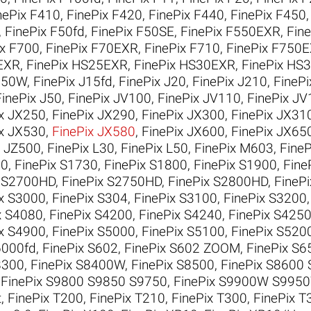
nePix F410
,
FinePix F420
,
FinePix F440
,
FinePix F450
,
FinePix F50fd
,
FinePix F50SE
,
FinePix F550EXR
,
Fin
ix F700
,
FinePix F70EXR
,
FinePix F710
,
FinePix F750
EXR
,
FinePix HS25EXR
,
FinePix HS30EXR
,
FinePix HS
J150W
,
FinePix J15fd
,
FinePix J20
,
FinePix J210
,
FinePi
FinePix J50
,
FinePix JV100
,
FinePix JV110
,
FinePix J
ix JX250
,
FinePix JX290
,
FinePix JX300
,
FinePix JX31
ix JX530
,
FinePix JX580
,
FinePix JX600
,
FinePix JX65
x JZ500
,
FinePix L30
,
FinePix L50
,
FinePix M603
,
Fine
00
,
FinePix S1730
,
FinePix S1800
,
FinePix S1900
,
Fine
x S2700HD
,
FinePix S2750HD
,
FinePix S2800HD
,
FineP
ix S3000
,
FinePix S304
,
FinePix S3100
,
FinePix S3200
x S4080
,
FinePix S4200
,
FinePix S4240
,
FinePix S42
ix S4900
,
FinePix S5000
,
FinePix S5100
,
FinePix S520
6000fd
,
FinePix S602
,
FinePix S602 ZOOM
,
FinePix S6
8300
,
FinePix S8400W
,
FinePix S8500
,
FinePix S8600
,
FinePix S9800 S9850 S9750
,
FinePix S9900W S995
t
,
FinePix T200
,
FinePix T210
,
FinePix T300
,
FinePix T