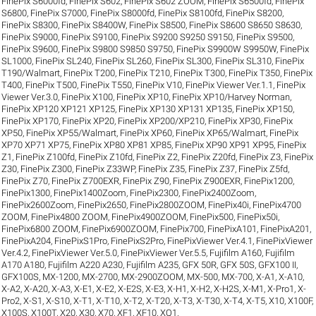
FinePix S6000fd
,
FinePix S602
,
FinePix S602 ZOOM
,
FinePix S6500fd
,
FinePix
S6800
,
FinePix S7000
,
FinePix S8000fd
,
FinePix S8100fd
,
FinePix S8200
,
FinePix S8300
,
FinePix S8400W
,
FinePix S8500
,
FinePix S8600 S8650 S8630
,
FinePix S9000
,
FinePix S9100
,
FinePix S9200 S9250 S9150
,
FinePix S9500
,
FinePix S9600
,
FinePix S9800 S9850 S9750
,
FinePix S9900W S9950W
,
FinePix
SL1000
,
FinePix SL240
,
FinePix SL260
,
FinePix SL300
,
FinePix SL310
,
FinePix
T190/Walmart
,
FinePix T200
,
FinePix T210
,
FinePix T300
,
FinePix T350
,
FinePix
T400
,
FinePix T500
,
FinePix T550
,
FinePix V10
,
FinePix Viewer Ver.1.1
,
FinePix
Viewer Ver.3.0
,
FinePix X100
,
FinePix XP10
,
FinePix XP10/Harvey Norman
,
FinePix XP120 XP121 XP125
,
FinePix XP130 XP131 XP135
,
FinePix XP150
,
FinePix XP170
,
FinePix XP20
,
FinePix XP200/XP210
,
FinePix XP30
,
FinePix
XP50
,
FinePix XP55/Walmart
,
FinePix XP60
,
FinePix XP65/Walmart
,
FinePix
XP70 XP71 XP75
,
FinePix XP80 XP81 XP85
,
FinePix XP90 XP91 XP95
,
FinePix
Z1
,
FinePix Z100fd
,
FinePix Z10fd
,
FinePix Z2
,
FinePix Z20fd
,
FinePix Z3
,
FinePix
Z30
,
FinePix Z300
,
FinePix Z33WP
,
FinePix Z35
,
FinePix Z37
,
FinePix Z5fd
,
FinePix Z70
,
FinePix Z700EXR
,
FinePix Z90
,
FinePix Z900EXR
,
FinePix1200
,
FinePix1300
,
FinePix1400Zoom
,
FinePix2300
,
FinePix2400Zoom
,
FinePix2600Zoom
,
FinePix2650
,
FinePix2800ZOOM
,
FinePix40i
,
FinePix4700
ZOOM
,
FinePix4800 ZOOM
,
FinePix4900ZOOM
,
FinePix500
,
FinePix50i
,
FinePix6800 ZOOM
,
FinePix6900ZOOM
,
FinePix700
,
FinePixA101
,
FinePixA201
,
FinePixA204
,
FinePixS1Pro
,
FinePixS2Pro
,
FinePixViewer Ver.4.1
,
FinePixViewer
Ver.4.2
,
FinePixViewer Ver.5.0
,
FinePixViewer Ver.5.5
,
Fujifilm A160
,
Fujifilm
A170 A180
,
Fujifilm A220 A230
,
Fujifilm A235
,
GFX 50R
,
GFX 50S
,
GFX100 II
,
GFX100S
,
MX-1200
,
MX-2700
,
MX-2900ZOOM
,
MX-500
,
MX-700
,
X-A1
,
X-A10
,
X-A2
,
X-A20
,
X-A3
,
X-E1
,
X-E2
,
X-E2S
,
X-E3
,
X-H1
,
X-H2
,
X-H2S
,
X-M1
,
X-Pro1
,
X-
Pro2
,
X-S1
,
X-S10
,
X-T1
,
X-T10
,
X-T2
,
X-T20
,
X-T3
,
X-T30
,
X-T4
,
X-T5
,
X10
,
X100F
,
X100S
,
X100T
,
X20
,
X30
,
X70
,
XF1
,
XF10
,
XQ1
.