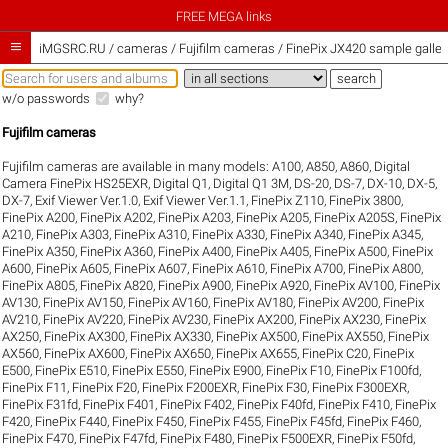
FREE MEGA links

iMGSRC.RU
/
cameras / Fujifilm cameras / FinePix JX420 sample galler
w/o passwords
why?
Fujifilm cameras
Fujifilm cameras are available in many models:
A100
,
A850
,
A860
,
Digital
Camera FinePix HS25EXR
,
Digital Q1
,
Digital Q1 3M
,
DS-20
,
DS-7
,
DX-10
,
DX-5
,
DX-7
,
Exif Viewer Ver.1.0
,
Exif Viewer Ver.1.1
,
FinePix Z110
,
FinePix 3800
,
FinePix A200
,
FinePix A202
,
FinePix A203
,
FinePix A205
,
FinePix A205S
,
FinePix
A210
,
FinePix A303
,
FinePix A310
,
FinePix A330
,
FinePix A340
,
FinePix A345
,
FinePix A350
,
FinePix A360
,
FinePix A400
,
FinePix A405
,
FinePix A500
,
FinePix
A600
,
FinePix A605
,
FinePix A607
,
FinePix A610
,
FinePix A700
,
FinePix A800
,
FinePix A805
,
FinePix A820
,
FinePix A900
,
FinePix A920
,
FinePix AV100
,
FinePix
AV130
,
FinePix AV150
,
FinePix AV160
,
FinePix AV180
,
FinePix AV200
,
FinePix
AV210
,
FinePix AV220
,
FinePix AV230
,
FinePix AX200
,
FinePix AX230
,
FinePix
AX250
,
FinePix AX300
,
FinePix AX330
,
FinePix AX500
,
FinePix AX550
,
FinePix
AX560
,
FinePix AX600
,
FinePix AX650
,
FinePix AX655
,
FinePix C20
,
FinePix
E500
,
FinePix E510
,
FinePix E550
,
FinePix E900
,
FinePix F10
,
FinePix F100fd
,
FinePix F11
,
FinePix F20
,
FinePix F200EXR
,
FinePix F30
,
FinePix F300EXR
,
FinePix F31fd
,
FinePix F401
,
FinePix F402
,
FinePix F40fd
,
FinePix F410
,
FinePix
F420
,
FinePix F440
,
FinePix F450
,
FinePix F455
,
FinePix F45fd
,
FinePix F460
,
FinePix F470
,
FinePix F47fd
,
FinePix F480
,
FinePix F500EXR
,
FinePix F50fd
,