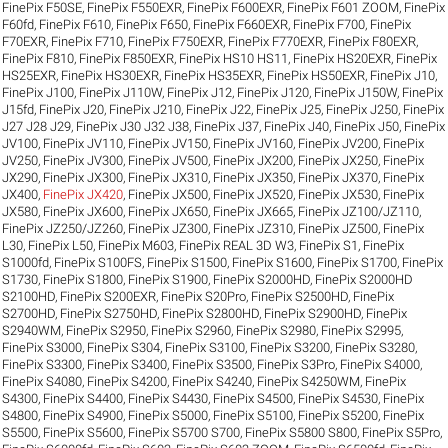
FinePix F50SE
,
FinePix F550EXR
,
FinePix F600EXR
,
FinePix F601 ZOOM
,
FinePix
F60fd
,
FinePix F610
,
FinePix F650
,
FinePix F660EXR
,
FinePix F700
,
FinePix
F70EXR
,
FinePix F710
,
FinePix F750EXR
,
FinePix F770EXR
,
FinePix F80EXR
,
FinePix F810
,
FinePix F850EXR
,
FinePix HS10 HS11
,
FinePix HS20EXR
,
FinePix
HS25EXR
,
FinePix HS30EXR
,
FinePix HS35EXR
,
FinePix HS50EXR
,
FinePix J10
,
FinePix J100
,
FinePix J110W
,
FinePix J12
,
FinePix J120
,
FinePix J150W
,
FinePix
J15fd
,
FinePix J20
,
FinePix J210
,
FinePix J22
,
FinePix J25
,
FinePix J250
,
FinePix
J27 J28 J29
,
FinePix J30 J32 J38
,
FinePix J37
,
FinePix J40
,
FinePix J50
,
FinePix
JV100
,
FinePix JV110
,
FinePix JV150
,
FinePix JV160
,
FinePix JV200
,
FinePix
JV250
,
FinePix JV300
,
FinePix JV500
,
FinePix JX200
,
FinePix JX250
,
FinePix
JX290
,
FinePix JX300
,
FinePix JX310
,
FinePix JX350
,
FinePix JX370
,
FinePix
JX400
,
FinePix JX420
,
FinePix JX500
,
FinePix JX520
,
FinePix JX530
,
FinePix
JX580
,
FinePix JX600
,
FinePix JX650
,
FinePix JX665
,
FinePix JZ100/JZ110
,
FinePix JZ250/JZ260
,
FinePix JZ300
,
FinePix JZ310
,
FinePix JZ500
,
FinePix
L30
,
FinePix L50
,
FinePix M603
,
FinePix REAL 3D W3
,
FinePix S1
,
FinePix
S1000fd
,
FinePix S100FS
,
FinePix S1500
,
FinePix S1600
,
FinePix S1700
,
FinePix
S1730
,
FinePix S1800
,
FinePix S1900
,
FinePix S2000HD
,
FinePix S2000HD
S2100HD
,
FinePix S200EXR
,
FinePix S20Pro
,
FinePix S2500HD
,
FinePix
S2700HD
,
FinePix S2750HD
,
FinePix S2800HD
,
FinePix S2900HD
,
FinePix
S2940WM
,
FinePix S2950
,
FinePix S2960
,
FinePix S2980
,
FinePix S2995
,
FinePix S3000
,
FinePix S304
,
FinePix S3100
,
FinePix S3200
,
FinePix S3280
,
FinePix S3300
,
FinePix S3400
,
FinePix S3500
,
FinePix S3Pro
,
FinePix S4000
,
FinePix S4080
,
FinePix S4200
,
FinePix S4240
,
FinePix S4250WM
,
FinePix
S4300
,
FinePix S4400
,
FinePix S4430
,
FinePix S4500
,
FinePix S4530
,
FinePix
S4800
,
FinePix S4900
,
FinePix S5000
,
FinePix S5100
,
FinePix S5200
,
FinePix
S5500
,
FinePix S5600
,
FinePix S5700 S700
,
FinePix S5800 S800
,
FinePix S5Pro
,